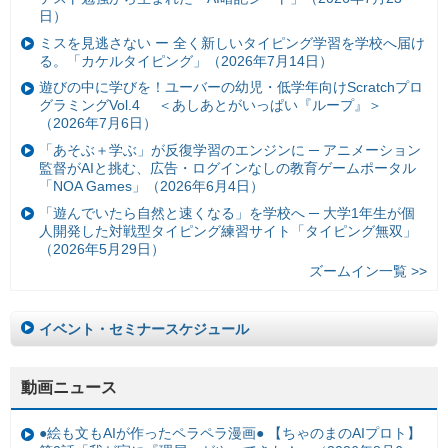
日）
ミスを見逃さない ー 全く新しいタイピング学習を学校へ届け
る。「カケルタイピング」（2026年7月14日）
遊びの中に学びを！ユーバーの幼児・低学年向けScratchプロ
グラミングVol.4 ＜あしあとがいっぱい『ループ』＞
（2026年7月6日）
「あそぶ＋学ぶ」が反復学習のエンジンに ─ アニメーション
監督がAIと挑む、広告・ログインなしの教育ゲームポータル
「NOA Games」（2026年6月4日）
「遊んでいたら自然と速くなる」を学校へ ─ 大学1年生が個
人開発した対戦型タイピング練習サイト「タイピング無双」
（2026年5月29日）
ズームイン一覧 >>
イベント・セミナースケジュール
動画ニュース
●絵も文もAIが作ったペラペラ漫画● 【ちゃのまのAIプロト】