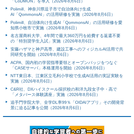
「CoDMON」を導入（2026年8月6日）
Polimill、神奈川県逗子市で自治体向け生成
AI「QommonsAI」の活用研修を実施（2026年8月6日）
Polimill、自治体向け生成AI「QommonsAI」の活用研修を愛
知県小牧市で実施（2026年8月6日）
名古屋商科大学、4年間で最大360万円を給費する返還不要
の「特別奨学生入試」実施（2026年8月6日）
安藤ハザマと神戸高専、建設工事へのフィジカルAI活用で共
同研究を開始（2026年8月6日）
ACPA、国内初の学習指導要領とオープンバッジをつなぐ
「CASEサーバ」本格運用を開始（2026年8月6日）
NTT東日本、江東区立毛利小学校で生成AI活用の実証実験を
実施（2026年8月6日）
C&R社、DXハイスクール採択校の和洋九段女子中・高で
「メタバース体験講座」実施（2026年8月6日）
追手門学院大学、全学DL率99％「OIDAIアプリ」その開発背
景に迫る記事を公開（2026年8月6日）