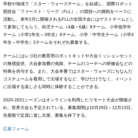
学校や地域で「スター・ウォーズチーム」を結成し、国際ロボット
競技会「ファースト・リーグ（FLL）」の競技への挑戦をベースに
活動し、来年2月に開催されるFLLの全国大会にはゲストチームとし
て参加してもらう。幼児チーム（4歳～6歳）8チーム、小学低学年
チーム（小学1年生～3年生）6チーム、小学・中学生チーム（小学4
年生～中学生）2チームをそれぞれ募集する。
チームにはレゴ社の教育用ロボットキットや大会ミッションセット
の無償提供、大会参加費の免除、チームのコーチへの研修会などの
特典を供与する。また、大会本番ではスター・ウォーズにちなんだ
コスチュームを着用して出場するなど、学びだけでなく、イベント
に出場する楽しさも同時に体験することができる。
2020-2021シーズンはオンラインを利用したリモート大会が開催さ
れ、世界大会も予定されている。募集期間は10月29日～12月13日。
先着順で定員に達し次第、募集を終了する。
応募フォーム