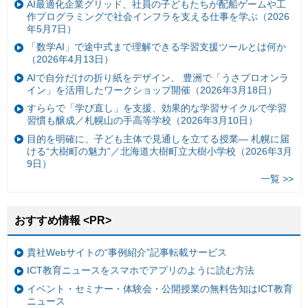
AI最適化企業グリッド、社員の子どもたちが配船ゲームや工
作プログラミングで社会インフラを支える仕事を学ぶ（2026
年5月7日）
「数学AI」で途中式まで理解できる学習支援ツールとは何か
（2026年4月13日）
AIで自分だけの折り紙をデザイン、 豊洲で「うさプロオンラ
イン」を活用したワークショップ開催（2026年3月18日）
すららで「学び直し」を支援、効果的な学習サイクルで学習
習慣も醸成／札幌山の手高等学校（2026年3月10日）
目的を明確に、子ども主体で見通しを立てる授業— 札幌に届
ける“大樹町の魅力”／北海道大樹町立大樹小学校（2026年3月
9日）
一覧 >>
おすすめ情報 <PR>
貴社Webサイトの“事例紹介”記事転載サービス
ICT教育ニュースをスマホでアプリのように読む方法
イベント・セミナー・体験会・公開授業の無料告知はICT教育
ニュース