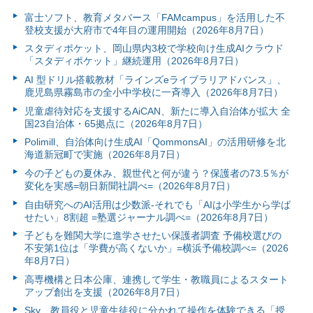
富⼠ソフト、教育メタバース「FAMcampus」を活用した不
登校支援が大府市で4年目の運用開始（2026年8月7日）
スタディポケット、岡山県内3校で学校向け生成AIクラウド
「スタディポケット」継続運用（2026年8月7日）
AI 型ドリル搭載教材「ラインズeライブラリアドバンス」、
鹿児島県霧島市の全小中学校に一斉導入（2026年8月7日）
児童虐待対応を支援するAiCAN、新たに導入自治体が拡大 全
国23自治体・65拠点に（2026年8月7日）
Polimill、自治体向け生成AI「QommonsAI」の活用研修を北
海道新冠町で実施（2026年8月7日）
今の子どもの夏休み、親世代と何が違う？保護者の73.5％が
変化を実感=朝日新聞社調べ=（2026年8月7日）
自由研究へのAI活用は少数派-それでも「AIは小学生から学ば
せたい」8割超 =塾選ジャーナル調べ=（2026年8月7日）
子どもを難関大学に進学させたい保護者調査 予備校選びの
不安第1位は「学費が高くないか」=横浜予備校調べ=（2026
年8月7日）
高専機構と日本公庫、連携して学生・教職員によるスタート
アップ創出を支援（2026年8月7日）
Sky、教員役と児童生徒役に分かれて操作を体験できる「授