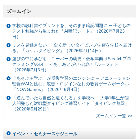
ズームイン
学校の教科書やプリントを、そのまま暗記問題に ─ 子どもの
テスト勉強から生まれた「AI暗記シート」（2026年7月23
日）
ミスを見逃さない ー 全く新しいタイピング学習を学校へ届け
る。「カケルタイピング」（2026年7月14日）
遊びの中に学びを！ユーバーの幼児・低学年向けScratchプロ
グラミングVol.4 ＜あしあとがいっぱい『ループ』＞
（2026年7月6日）
「あそぶ＋学ぶ」が反復学習のエンジンに ─ アニメーション
監督がAIと挑む、広告・ログインなしの教育ゲームポータル
「NOA Games」（2026年6月4日）
「遊んでいたら自然と速くなる」を学校へ ─ 大学1年生が個
人開発した対戦型タイピング練習サイト「タイピング無双」
（2026年5月29日）
ズームイン一覧 >>
イベント・セミナースケジュール