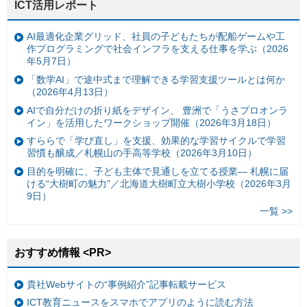
ICT活用レポート
AI最適化企業グリッド、社員の子どもたちが配船ゲームや工
作プログラミングで社会インフラを支える仕事を学ぶ（2026
年5月7日）
「数学AI」で途中式まで理解できる学習支援ツールとは何か
（2026年4月13日）
AIで自分だけの折り紙をデザイン、 豊洲で「うさプロオンラ
イン」を活用したワークショップ開催（2026年3月18日）
すららで「学び直し」を支援、効果的な学習サイクルで学習
習慣も醸成／札幌山の手高等学校（2026年3月10日）
目的を明確に、子ども主体で見通しを立てる授業— 札幌に届
ける“大樹町の魅力”／北海道大樹町立大樹小学校（2026年3月
9日）
一覧 >>
おすすめ情報 <PR>
貴社Webサイトの“事例紹介”記事転載サービス
ICT教育ニュースをスマホでアプリのように読む方法