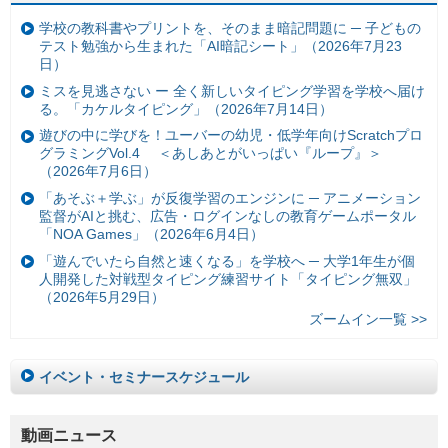
学校の教科書やプリントを、そのまま暗記問題に ─ 子どもの
テスト勉強から生まれた「AI暗記シート」（2026年7月23
日）
ミスを見逃さない ー 全く新しいタイピング学習を学校へ届け
る。「カケルタイピング」（2026年7月14日）
遊びの中に学びを！ユーバーの幼児・低学年向けScratchプロ
グラミングVol.4 ＜あしあとがいっぱい『ループ』＞
（2026年7月6日）
「あそぶ＋学ぶ」が反復学習のエンジンに ─ アニメーション
監督がAIと挑む、広告・ログインなしの教育ゲームポータル
「NOA Games」（2026年6月4日）
「遊んでいたら自然と速くなる」を学校へ ─ 大学1年生が個
人開発した対戦型タイピング練習サイト「タイピング無双」
（2026年5月29日）
ズームイン一覧 >>
イベント・セミナースケジュール
動画ニュース