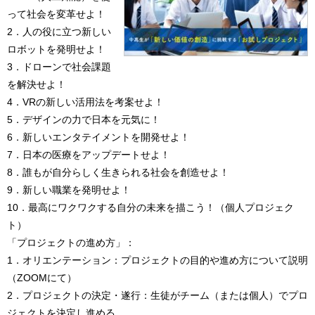
って社会を変革せよ！
2．人の役に立つ新しい
ロボットを発明せよ！
3．ドローンで社会課題
を解決せよ！
4．VRの新しい活用法を考案せよ！
5．デザインの力で日本を元気に！
6．新しいエンタテイメントを開発せよ！
7．日本の医療をアップデートせよ！
8．誰もが自分らしく生きられる社会を創造せよ！
9．新しい職業を発明せよ！
10．最高にワクワクする自分の未来を描こう！（個人プロジェク
ト）
「プロジェクトの進め方」：
1．オリエンテーション：プロジェクトの目的や進め方について説明
（ZOOMにて）
2．プロジェクトの決定・遂行：生徒がチーム（または個人）でプロ
ジェクトを決定し進める