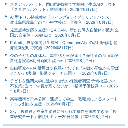
スタディポケット、岡山県内3校で学校向け生成AIクラウド
「スタディポケット」継続運用（2026年8月7日）
AI 型ドリル搭載教材「ラインズeライブラリアドバンス」、
鹿児島県霧島市の全小中学校に一斉導入（2026年8月7日）
児童虐待対応を支援するAiCAN、新たに導入自治体が拡大 全
国23自治体・65拠点に（2026年8月7日）
Polimill、自治体向け生成AI「QommonsAI」の活用研修を北
海道新冠町で実施（2026年8月7日）
今の子どもの夏休み、親世代と何が違う？保護者の73.5％が
変化を実感=朝日新聞社調べ=（2026年8月7日）
自由研究へのAI活用は少数派-それでも「AIは小学生から学ば
せたい」8割超 =塾選ジャーナル調べ=（2026年8月7日）
子どもを難関大学に進学させたい保護者調査 予備校選びの
不安第1位は「学費が高くないか」=横浜予備校調べ=（2026
年8月7日）
高専機構と日本公庫、連携して学生・教職員によるスタート
アップ創出を支援（2026年8月7日）
Sky、教員役と児童生徒役に分かれて操作を体験できる「授
業研究モード」解説セミナー20日開催（2026年8月7日）