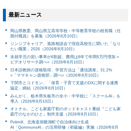
最新ニュース
岡山県教委、岡山県立高等学校・中等教育学校の校長職（任
期付職員）を募集（2026年8月10日）
ジンジブキャリア、進路相談会で現役高校生に聞いた「なり
たい職業」2026（2026年8月10日）
未就学児の習い事率が6割超、費用は8年で年間5万円増加 =
ビデオリサーチ調べ=（2026年8月10日）
日本語教師の資格取得、学習方法は「通信講座」31.2%
=「ママキャン資格部」調べ=（2026年8月10日）
下関市とコドモン、「保育・子育て支援のDXに関する連携
協定」締結（2026年8月10日）
みんがく、栃木県矢板市の全小・中学校に「スクールAI」を
導入（2026年8月10日）
オトナル、こども家庭庁初のポッドキャスト番組『こども家
庭庁のなかのひと』制作支援（2026年8月10日）
Polimill、北海道洞爺湖町で自治体向け生成
AI「QommonsAI」の活用研修（初級編）実施（2026年8月