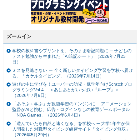
ズームイン
学校の教科書やプリントを、そのまま暗記問題に ─ 子どもの
テスト勉強から生まれた「AI暗記シート」（2026年7月23
日）
ミスを見逃さない ー 全く新しいタイピング学習を学校へ届け
る。「カケルタイピング」（2026年7月14日）
遊びの中に学びを！ユーバーの幼児・低学年向けScratchプロ
グラミングVol.4 ＜あしあとがいっぱい『ループ』＞
（2026年7月6日）
「あそぶ＋学ぶ」が反復学習のエンジンに ─ アニメーション
監督がAIと挑む、広告・ログインなしの教育ゲームポータル
「NOA Games」（2026年6月4日）
「遊んでいたら自然と速くなる」を学校へ ─ 大学1年生が個
人開発した対戦型タイピング練習サイト「タイピング無双」
（2026年5月29日）