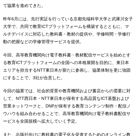
て協業を進めてきた。
昨年6月には、先行実証を行っている京都先端科学大学と武庫川女子
大学で、共同で教育ICTプラットフォームを構築するとともに、マ
ルチデバイスに対応した教科書・教材の提供や、学修時間・学修行
動の把握などの学修管理サービスを提供。
今回、高等教育機関向け電子教科書・教材配信サービスを始めとす
る教育ICTプラットフォームの全国への本格展開を目的に、東日本
エリアを担当するNTT東日本が新たに参画し、協業体制を更に強固
にすることで、3社が合意した。
今回の協業では、社会的背景や教育機関および書店からの需要に対
して、NTT西日本・NTT東日本が保有する高品質なICT基盤および
営業ネットワークと、DNPが保有する教育コンテンツ制作・配信ノ
ウハウを組み合わせることで、高等教育機関向け電子教科書配信サ
ービスを全国規模へ拡大していく予定。
また、出版社向けに教科書の電子化を促進するためのオンライン教