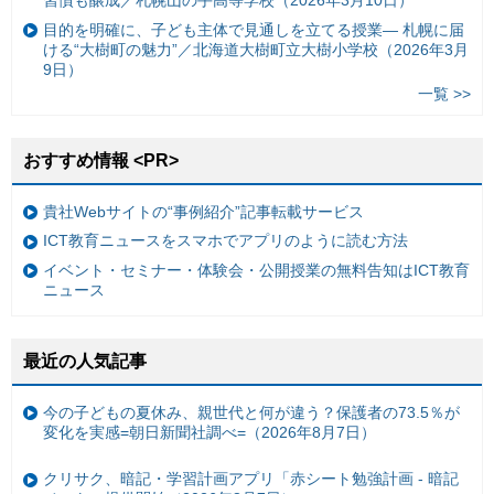
習慣も醸成／札幌山の手高等学校（2026年3月10日）
目的を明確に、子ども主体で見通しを立てる授業— 札幌に届
ける“大樹町の魅力”／北海道大樹町立大樹小学校（2026年3月
9日）
一覧 >>
おすすめ情報 <PR>
貴社Webサイトの“事例紹介”記事転載サービス
ICT教育ニュースをスマホでアプリのように読む方法
イベント・セミナー・体験会・公開授業の無料告知はICT教育
ニュース
最近の人気記事
今の子どもの夏休み、親世代と何が違う？保護者の73.5％が
変化を実感=朝日新聞社調べ=（2026年8月7日）
クリサク、暗記・学習計画アプリ「赤シート勉強計画 - 暗記