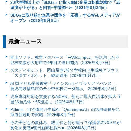
20代半数以上が「SDGs」に取り組む企業は転職活動で「志
望度が上がる」と回答=学情調べ=（2021年6月24日）
SDGsに取り組む企業や団体を「応援」するWebメディアが
オープン（2020年8月6日）
最新ニュース
富⼠ソフト、教育メタバース「FAMcampus」を活用した不
登校支援が大府市で4年目の運用開始（2026年8月7日）
スタディポケット、岡山県内3校で学校向け生成AIクラウド
「スタディポケット」継続運用（2026年8月7日）
AI 型ドリル搭載教材「ラインズeライブラリアドバンス」、
鹿児島県霧島市の全小中学校に一斉導入（2026年8月7日）
児童虐待対応を支援するAiCAN、新たに導入自治体が拡大 全
国23自治体・65拠点に（2026年8月7日）
Polimill、自治体向け生成AI「QommonsAI」の活用研修を北
海道新冠町で実施（2026年8月7日）
今の子どもの夏休み、親世代と何が違う？保護者の73.5％が
変化を実感=朝日新聞社調べ=（2026年8月7日）