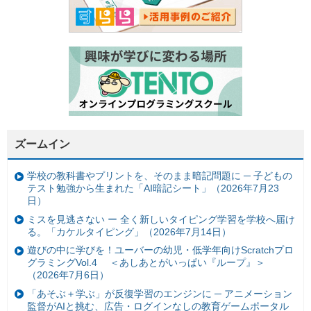
ズームイン
学校の教科書やプリントを、そのまま暗記問題に ─ 子どもの
テスト勉強から生まれた「AI暗記シート」（2026年7月23
日）
ミスを見逃さない ー 全く新しいタイピング学習を学校へ届け
る。「カケルタイピング」（2026年7月14日）
遊びの中に学びを！ユーバーの幼児・低学年向けScratchプロ
グラミングVol.4 ＜あしあとがいっぱい『ループ』＞
（2026年7月6日）
「あそぶ＋学ぶ」が反復学習のエンジンに ─ アニメーション
監督がAIと挑む、広告・ログインなしの教育ゲームポータル