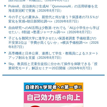
Polimill、自治体向け生成AI「QommonsAI」の活用研修を北
海道新冠町で実施（2026年8月7日）
今の子どもの夏休み、親世代と何が違う？保護者の73.5％が
変化を実感=朝日新聞社調べ=（2026年8月7日）
自由研究へのAI活用は少数派-それでも「AIは小学生から学ば
せたい」8割超 =塾選ジャーナル調べ=（2026年8月7日）
子どもを難関大学に進学させたい保護者調査 予備校選びの
不安第1位は「学費が高くないか」=横浜予備校調べ=（2026
年8月7日）
高専機構と日本公庫、連携して学生・教職員によるスタート
アップ創出を支援（2026年8月7日）
Sky、教員役と児童生徒役に分かれて操作を体験できる「授
業研究モード」解説セミナー20日開催（2026年8月7日）