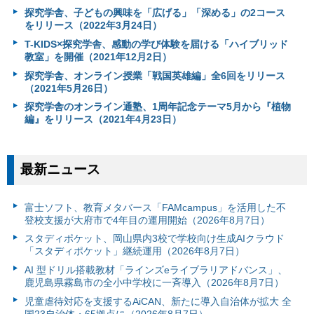
探究学舎、子どもの興味を「広げる」「深める」の2コース
をリリース（2022年3月24日）
T-KIDS×探究学舎、感動の学び体験を届ける「ハイブリッド
教室」を開催（2021年12月2日）
探究学舎、オンライン授業「戦国英雄編」全6回をリリース
（2021年5月26日）
探究学舎のオンライン通塾、1周年記念テーマ5月から『植物
編』をリリース（2021年4月23日）
最新ニュース
富⼠ソフト、教育メタバース「FAMcampus」を活用した不
登校支援が大府市で4年目の運用開始（2026年8月7日）
スタディポケット、岡山県内3校で学校向け生成AIクラウド
「スタディポケット」継続運用（2026年8月7日）
AI 型ドリル搭載教材「ラインズeライブラリアドバンス」、
鹿児島県霧島市の全小中学校に一斉導入（2026年8月7日）
児童虐待対応を支援するAiCAN、新たに導入自治体が拡大 全
国23自治体・65拠点に（2026年8月7日）