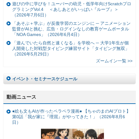
遊びの中に学びを！ユーバーの幼児・低学年向けScratchプロ
グラミングVol.4 ＜あしあとがいっぱい『ループ』＞
（2026年7月6日）
「あそぶ＋学ぶ」が反復学習のエンジンに ─ アニメーション
監督がAIと挑む、広告・ログインなしの教育ゲームポータル
「NOA Games」（2026年6月4日）
「遊んでいたら自然と速くなる」を学校へ ─ 大学1年生が個
人開発した対戦型タイピング練習サイト「タイピング無双」
（2026年5月29日）
ズームイン一覧 >>
イベント・セミナースケジュール
動画ニュース
●絵も文もAIが作ったペラペラ漫画● 【ちゃのまのAIプロト】
第0話「我が家に『理屈』がやってきた！」（2026年8月6
日）