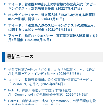
アイード、首都圏100社以上の学習塾に都立高入試「スピー
キングテスト」対策教材を提供（2022年5月17日）
オンラインセミナー、都立高入試「ESAT-Jが与える出願戦
略への影響」開催（2021年11月16日）
アイード、「都立高入試のスピーキングテストの結果活用」
に関するウェビナー開催（2021年9月28日）
アイード、EdTechウェビナー「東京都立高校入試改革」を9
月7日開催（2021年8月26日）
最新ニュース
子育て家族のAI利用「ググる」から「AIに聞く」へ。52%が
AIを活用 =アクトインディ調べ=（2026年8月6日）
コドモン、長崎県時津町の公立保育所が保育ICTサービス
「CoDMON」を導入（2026年8月6日）
Polimill、神奈川県逗子市で自治体向け生成
AI「QommonsAI」の活用研修を実施（2026年8月6日）
Polimill、自治体向け生成AI「QommonsAI」の活用研修を愛
知県小牧市で実施（2026年8月6日）