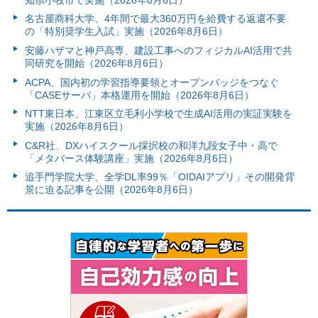
名古屋商科大学、4年間で最大360万円を給費する返還不要
の「特別奨学生入試」実施（2026年8月6日）
安藤ハザマと神戸高専、建設工事へのフィジカルAI活用で共
同研究を開始（2026年8月6日）
ACPA、国内初の学習指導要領とオープンバッジをつなぐ
「CASEサーバ」本格運用を開始（2026年8月6日）
NTT東日本、江東区立毛利小学校で生成AI活用の実証実験を
実施（2026年8月6日）
C&R社、DXハイスクール採択校の和洋九段女子中・高で
「メタバース体験講座」実施（2026年8月6日）
追手門学院大学、全学DL率99％「OIDAIアプリ」その開発背
景に迫る記事を公開（2026年8月6日）