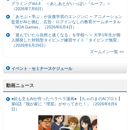
グラミングVol.4 ＜あしあとがいっぱい『ループ』＞
（2026年7月6日）
「あそぶ＋学ぶ」が反復学習のエンジンに ─ アニメーション
監督がAIと挑む、広告・ログインなしの教育ゲームポータル
「NOA Games」（2026年6月4日）
「遊んでいたら自然と速くなる」を学校へ ─ 大学1年生が個
人開発した対戦型タイピング練習サイト「タイピング無双」
（2026年5月29日）
ズームイン一覧 >>
イベント・セミナースケジュール
動画ニュース
●絵も文もAIが作ったペラペラ漫画● 【ちゃのまのAIプロト】
第0話「我が家に『理屈』がやってきた！」（2026年8月6
日）