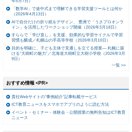
年5月7日）
「数学AI」で途中式まで理解できる学習支援ツールとは何か
（2026年4月13日）
AIで自分だけの折り紙をデザイン、 豊洲で「うさプロオンラ
イン」を活用したワークショップ開催（2026年3月18日）
すららで「学び直し」を支援、効果的な学習サイクルで学習
習慣も醸成／札幌山の手高等学校（2026年3月10日）
目的を明確に、子ども主体で見通しを立てる授業— 札幌に届
ける“大樹町の魅力”／北海道大樹町立大樹小学校（2026年3月
9日）
一覧 >>
おすすめ情報 <PR>
貴社Webサイトの“事例紹介”記事転載サービス
ICT教育ニュースをスマホでアプリのように読む方法
イベント・セミナー・体験会・公開授業の無料告知はICT教育
ニュース