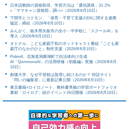
日本語教師の資格取得、学習方法は「通信講座」31.2%
=「ママキャン資格部」調べ=（2026年8月10日）
下関市とコドモン、「保育・子育て支援のDXに関する連携
協定」締結（2026年8月10日）
みんがく、栃木県矢板市の全小・中学校に「スクールAI」を
導入（2026年8月10日）
オトナル、こども家庭庁初のポッドキャスト番組『こども家
庭庁のなかのひと』制作支援（2026年8月10日）
Polimill、北海道洞爺湖町で自治体向け生成
AI「QommonsAI」の活用研修（初級編）実施（2026年8月
10日）
創価大学、なぜ不登校は急増し続けるのか？ 特設サイト
「問いの編集室」に最新記事公開（2026年8月10日）
東京書籍×ロイロノート、教科書準拠の学習ポートフォリオ
素材「ロイログ」紹介イベント26日開催（2026年8月10日）