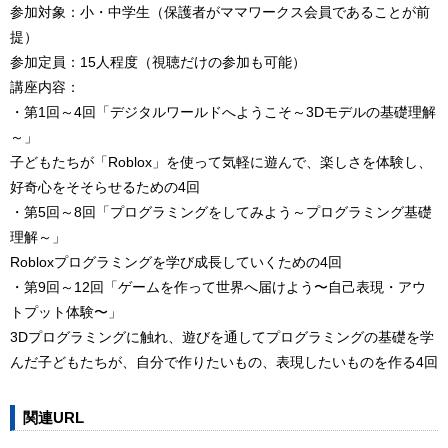
参加対象：小・中学生（保護者がママワークス会員であることが前
提）
参加定員：15人程度（視聴だけの参加も可能）
講座内容：
・第1回～4回「デジタルワールドへようこそ～3Dモデルの基礎理解
～」
子どもたちが「Roblox」を使って気軽に遊んで、楽しさを体験し、
好奇心をそそらせるための4回
・第5回～8回「プログラミングをしてみよう～プログラミング基礎
理解～」
Robloxプログラミングを学び成長していくための4回
・第9回～12回「ゲームを作って世界へ届けよう〜自己表現・アウ
トプット体験〜」
3Dプログラミングに触れ、遊びを通してプログラミングの基礎を学
んだ子どもたちが、自分で作りたいもの、表現したいものを作る4回
関連URL