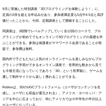
9月に実施した特別講座「3Dプログラミングを体験しよう！」に、
定員の2倍を超える申込みがあり、参加者満足度も5点中4.5点と高評
価だったことから、今回、定期講座として開催することにした。
同講座は、3段階でレベルアップしていく全12回のコースで、プロ
グラミングが初めてでもオンラインで3Dプログラミングの基礎を学
ぶことができる。参加は保護者がママワークス会員であることが前
提で、参加費は無料。
国内外で子どもたちに人気のオンラインゲームを楽しみながらプロ
グラミング学習ができるオンライン講座で、世界的な動きから見て
も今後主流になっていくであろう「3D」という世界観に、ゲームを
通して制作サイドから楽しく携わることができる。
Robloxは、3DのUGCプラットフォーム（ユーザがコンテンツを生
成し、ユーザにも収益が還元される）。アメリカ・ヨーロッパ・ア
ジアを中心に広まっており、特にアメリカでは小中学生の半分以上
がユーザになっている。