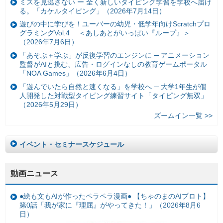
ミスを見逃さない ー 全く新しいタイピング学習を学校へ届け
る。「カケルタイピング」（2026年7月14日）
遊びの中に学びを！ユーバーの幼児・低学年向けScratchプロ
グラミングVol.4 ＜あしあとがいっぱい『ループ』＞
（2026年7月6日）
「あそぶ＋学ぶ」が反復学習のエンジンに ─ アニメーション
監督がAIと挑む、広告・ログインなしの教育ゲームポータル
「NOA Games」（2026年6月4日）
「遊んでいたら自然と速くなる」を学校へ ─ 大学1年生が個
人開発した対戦型タイピング練習サイト「タイピング無双」
（2026年5月29日）
ズームイン一覧 >>
イベント・セミナースケジュール
動画ニュース
●絵も文もAIが作ったペラペラ漫画● 【ちゃのまのAIプロト】
第0話「我が家に『理屈』がやってきた！」（2026年8月6
日）