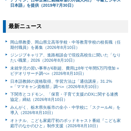
アテイン、日本企業に就職希望の外国人向け「中級ビジネス
日本語」を提供（2019年7月30日）
最新ニュース
岡山県教委、岡山県立高等学校・中等教育学校の校長職（任
期付職員）を募集（2026年8月10日）
ジンジブキャリア、進路相談会で現役高校生に聞いた「なり
たい職業」2026（2026年8月10日）
未就学児の習い事率が6割超、費用は8年で年間5万円増加 =
ビデオリサーチ調べ=（2026年8月10日）
日本語教師の資格取得、学習方法は「通信講座」31.2%
=「ママキャン資格部」調べ=（2026年8月10日）
下関市とコドモン、「保育・子育て支援のDXに関する連携
協定」締結（2026年8月10日）
みんがく、栃木県矢板市の全小・中学校に「スクールAI」を
導入（2026年8月10日）
オトナル、こども家庭庁初のポッドキャスト番組『こども家
庭庁のなかのひと』制作支援（2026年8月10日）