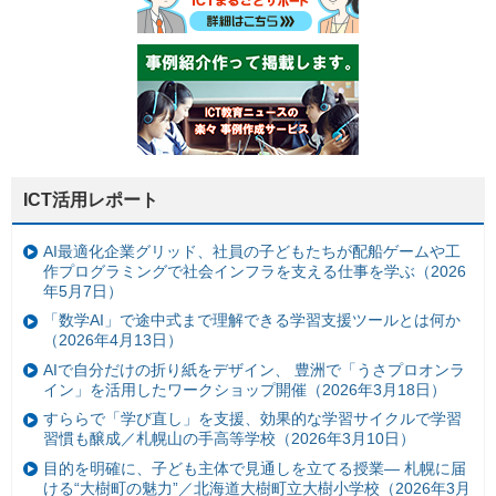
ICT活用レポート
AI最適化企業グリッド、社員の子どもたちが配船ゲームや工
作プログラミングで社会インフラを支える仕事を学ぶ（2026
年5月7日）
「数学AI」で途中式まで理解できる学習支援ツールとは何か
（2026年4月13日）
AIで自分だけの折り紙をデザイン、 豊洲で「うさプロオンラ
イン」を活用したワークショップ開催（2026年3月18日）
すららで「学び直し」を支援、効果的な学習サイクルで学習
習慣も醸成／札幌山の手高等学校（2026年3月10日）
目的を明確に、子ども主体で見通しを立てる授業— 札幌に届
ける“大樹町の魅力”／北海道大樹町立大樹小学校（2026年3月