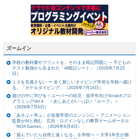
ズームイン
学校の教科書やプリントを、そのまま暗記問題に ─ 子どもの
テスト勉強から生まれた「AI暗記シート」（2026年7月23
日）
ミスを見逃さない ー 全く新しいタイピング学習を学校へ届け
る。「カケルタイピング」（2026年7月14日）
遊びの中に学びを！ユーバーの幼児・低学年向けScratchプロ
グラミングVol.4 ＜あしあとがいっぱい『ループ』＞
（2026年7月6日）
「あそぶ＋学ぶ」が反復学習のエンジンに ─ アニメーション
監督がAIと挑む、広告・ログインなしの教育ゲームポータル
「NOA Games」（2026年6月4日）
「遊んでいたら自然と速くなる」を学校へ ─ 大学1年生が個