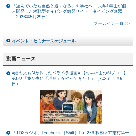
「遊んでいたら自然と速くなる」を学校へ ─ 大学1年生が個
人開発した対戦型タイピング練習サイト「タイピング無双」
（2026年5月29日）
ズームイン一覧 >>
イベント・セミナースケジュール
動画ニュース
●絵も文もAIが作ったペラペラ漫画● 【ちゃのまのAIプロト】
第0話「我が家に『理屈』がやってきた！」（2026年8月6
日）
「TDXラジオ」Teacher’s ［Shift］File.279 板橋区立志村第一