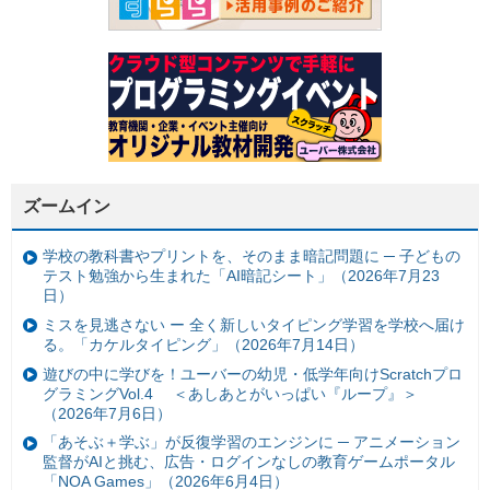
ズームイン
学校の教科書やプリントを、そのまま暗記問題に ─ 子どもの
テスト勉強から生まれた「AI暗記シート」（2026年7月23
日）
ミスを見逃さない ー 全く新しいタイピング学習を学校へ届け
る。「カケルタイピング」（2026年7月14日）
遊びの中に学びを！ユーバーの幼児・低学年向けScratchプロ
グラミングVol.4 ＜あしあとがいっぱい『ループ』＞
（2026年7月6日）
「あそぶ＋学ぶ」が反復学習のエンジンに ─ アニメーション
監督がAIと挑む、広告・ログインなしの教育ゲームポータル
「NOA Games」（2026年6月4日）