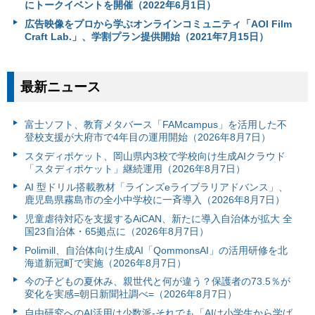
にトークイベントを開催（2022年6月1日）
広告映像をプロから学ぶオンラインコミュニティ「AOI Film
Craft Lab.」、学割プラン提供開始（2021年7月15日）
最新ニュース
富⼠ソフト、教育メタバース「FAMcampus」を活用した不
登校支援が大府市で4年目の運用開始（2026年8月7日）
スタディポケット、岡山県内3校で学校向け生成AIクラウド
「スタディポケット」継続運用（2026年8月7日）
AI 型ドリル搭載教材「ラインズeライブラリアドバンス」、
鹿児島県霧島市の全小中学校に一斉導入（2026年8月7日）
児童虐待対応を支援するAiCAN、新たに導入自治体が拡大 全
国23自治体・65拠点に（2026年8月7日）
Polimill、自治体向け生成AI「QommonsAI」の活用研修を北
海道新冠町で実施（2026年8月7日）
今の子どもの夏休み、親世代と何が違う？保護者の73.5％が
変化を実感=朝日新聞社調べ=（2026年8月7日）
自由研究へのAI活用は少数派-それでも「AIは小学生から学ば