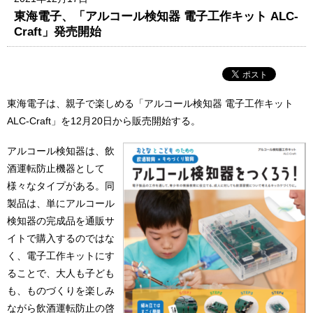
東海電子、「アルコール検知器 電子工作キット ALC-
Craft」発売開始
東海電⼦は、親⼦で楽しめる「アルコール検知器 電⼦⼯作キット
ALC-Craft」を12月20日から販売開始する。
アルコール検知器は、飲
酒運転防⽌機器として
様々なタイプがある。同
製品は、単にアルコール
検知器の完成品を通販サ
イトで購⼊するのではな
く、電⼦⼯作キットにす
ることで、⼤⼈も⼦ども
も、ものづくりを楽しみ
ながら飲酒運転防⽌の啓