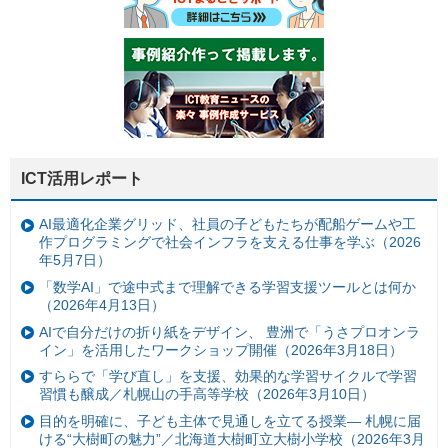
ICT活用レポート
AI最適化企業グリッド、社員の子どもたちが配船ゲームや工
作プログラミングで社会インフラを支える仕事を学ぶ（2026
年5月7日）
「数学AI」で途中式まで理解できる学習支援ツールとは何か
（2026年4月13日）
AIで自分だけの折り紙をデザイン、 豊洲で「うさプロオンラ
イン」を活用したワークショップ開催（2026年3月18日）
すららで「学び直し」を支援、効果的な学習サイクルで学習
習慣も醸成／札幌山の手高等学校（2026年3月10日）
目的を明確に、子ども主体で見通しを立てる授業— 札幌に届
ける“大樹町の魅力”／北海道大樹町立大樹小学校（2026年3月