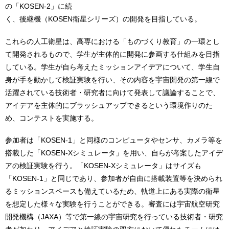
の「KOSEN-2」に続
く、後継機（KOSEN衛星シリーズ）の開発を目指している。
これらの人工衛星は、高専における「ものづくり教育」の一環とし
て開発されるもので、学生が主体的に開発に参画する仕組みを目指
している。学生が自ら考えたミッションアイデアについて、学生自
身が手を動かして検証実験を行い、その内容を宇宙開発の第一線で
活躍されている技術者・研究者に向けて発表して議論することで、
アイデアを主体的にブラッシュアップできるという環境作りのた
め、コンテストを実施する。
参加者は「KOSEN-1」と同様のコンピュータやセンサ、カメラ等を
搭載した「KOSEN-Xシミュレータ」を用い、自らが考案したアイデ
アの検証実験を行う。「KOSEN-Xシミュレータ」はサイズも
「KOSEN-1」と同じであり、参加者が自由に搭載装置等を決められ
るミッションスペースも備えているため、軌道上にある実際の衛星
を想定した様々な実験を行うことができる。審査には宇宙航空研究
開発機構（JAXA）等で第一線の宇宙研究を行っている技術者・研究