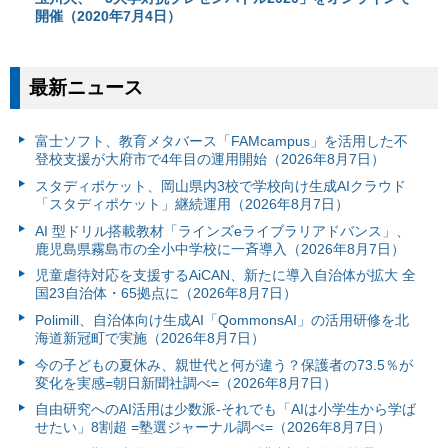
開催（2020年7月4日）
最新ニュース
富⼠ソフト、教育メタバース「FAMcampus」を活用した不
登校支援が大府市で4年目の運用開始（2026年8月7日）
スタディポケット、岡山県内3校で学校向け生成AIクラウド
「スタディポケット」継続運用（2026年8月7日）
AI 型ドリル搭載教材「ラインズeライブラリアドバンス」、
鹿児島県霧島市の全小中学校に一斉導入（2026年8月7日）
児童虐待対応を支援するAiCAN、新たに導入自治体が拡大 全
国23自治体・65拠点に（2026年8月7日）
Polimill、自治体向け生成AI「QommonsAI」の活用研修を北
海道新冠町で実施（2026年8月7日）
今の子どもの夏休み、親世代と何が違う？保護者の73.5％が
変化を実感=朝日新聞社調べ=（2026年8月7日）
自由研究へのAI活用は少数派-それでも「AIは小学生から学ば
せたい」8割超 =塾選ジャーナル調べ=（2026年8月7日）