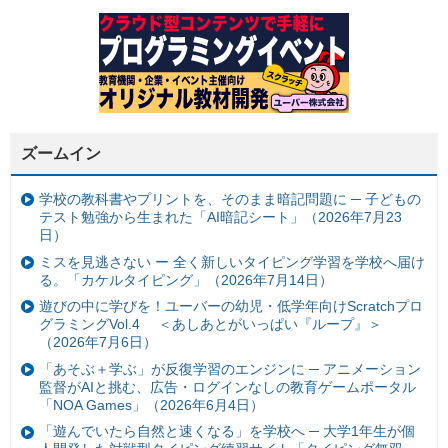
ズームイン
学校の教科書やプリントを、そのまま暗記問題に ─ 子どもの
テスト勉強から生まれた「AI暗記シート」（2026年7月23
日）
ミスを見逃さない ー 全く新しいタイピング学習を学校へ届け
る。「カケルタイピング」（2026年7月14日）
遊びの中に学びを！ユーバーの幼児・低学年向けScratchプロ
グラミングVol.4 ＜あしあとがいっぱい『ループ』＞
（2026年7月6日）
「あそぶ＋学ぶ」が反復学習のエンジンに ─ アニメーション
監督がAIと挑む、広告・ログインなしの教育ゲームポータル
「NOA Games」（2026年6月4日）
「遊んでいたら自然と速くなる」を学校へ ─ 大学1年生が個