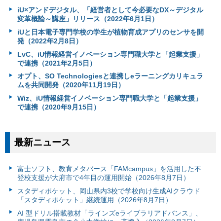
iU×アンドデジタル、「経営者として今必要なDX～デジタル
変革概論～講座」リリース（2022年6月1日）
iUと日本電子専門学校の学生が植物育成アプリのセンサを開
発（2022年2月8日）
LvC、iU情報経営イノベーション専門職大学と「起業支援」
で連携（2021年2月5日）
オプト、SO Technologiesと連携しeラーニングカリキュラ
ムを共同開発（2020年11月19日）
Wiz、iU情報経営イノベーション専門職大学と「起業支援」
で連携（2020年9月15日）
最新ニュース
富⼠ソフト、教育メタバース「FAMcampus」を活用した不
登校支援が大府市で4年目の運用開始（2026年8月7日）
スタディポケット、岡山県内3校で学校向け生成AIクラウド
「スタディポケット」継続運用（2026年8月7日）
AI 型ドリル搭載教材「ラインズeライブラリアドバンス」、