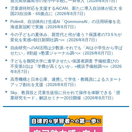
鹿児島県霧島市の全小中学校に一斉導入（2026年8月7日）
児童虐待対応を支援するAiCAN、新たに導入自治体が拡大 全
国23自治体・65拠点に（2026年8月7日）
Polimill、自治体向け生成AI「QommonsAI」の活用研修を北
海道新冠町で実施（2026年8月7日）
今の子どもの夏休み、親世代と何が違う？保護者の73.5％が
変化を実感=朝日新聞社調べ=（2026年8月7日）
自由研究へのAI活用は少数派-それでも「AIは小学生から学ば
せたい」8割超 =塾選ジャーナル調べ=（2026年8月7日）
子どもを難関大学に進学させたい保護者調査 予備校選びの
不安第1位は「学費が高くないか」=横浜予備校調べ=（2026
年8月7日）
高専機構と日本公庫、連携して学生・教職員によるスタート
アップ創出を支援（2026年8月7日）
Sky、教員役と児童生徒役に分かれて操作を体験できる「授
業研究モード」解説セミナー20日開催（2026年8月7日）