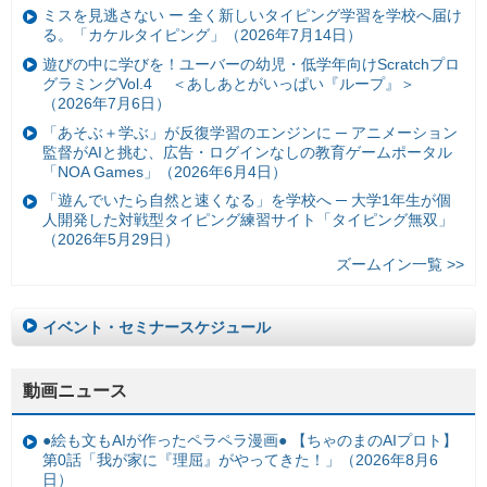
ミスを見逃さない ー 全く新しいタイピング学習を学校へ届け
る。「カケルタイピング」（2026年7月14日）
遊びの中に学びを！ユーバーの幼児・低学年向けScratchプロ
グラミングVol.4 ＜あしあとがいっぱい『ループ』＞
（2026年7月6日）
「あそぶ＋学ぶ」が反復学習のエンジンに ─ アニメーション
監督がAIと挑む、広告・ログインなしの教育ゲームポータル
「NOA Games」（2026年6月4日）
「遊んでいたら自然と速くなる」を学校へ ─ 大学1年生が個
人開発した対戦型タイピング練習サイト「タイピング無双」
（2026年5月29日）
ズームイン一覧 >>
イベント・セミナースケジュール
動画ニュース
●絵も文もAIが作ったペラペラ漫画● 【ちゃのまのAIプロト】
第0話「我が家に『理屈』がやってきた！」（2026年8月6
日）