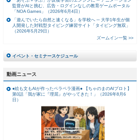
「あそぶ＋学ぶ」が反復学習のエンジンに ─ アニメーション
監督がAIと挑む、広告・ログインなしの教育ゲームポータル
「NOA Games」（2026年6月4日）
「遊んでいたら自然と速くなる」を学校へ ─ 大学1年生が個
人開発した対戦型タイピング練習サイト「タイピング無双」
（2026年5月29日）
ズームイン一覧 >>
イベント・セミナースケジュール
動画ニュース
●絵も文もAIが作ったペラペラ漫画● 【ちゃのまのAIプロト】
第0話「我が家に『理屈』がやってきた！」（2026年8月6
日）