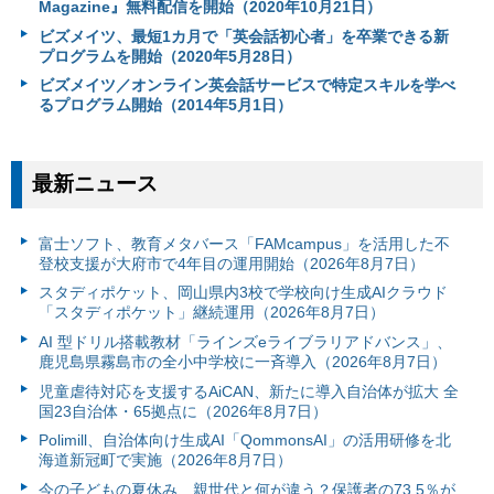
Magazine』無料配信を開始（2020年10月21日）
ビズメイツ、最短1カ月で「英会話初心者」を卒業できる新
プログラムを開始（2020年5月28日）
ビズメイツ／オンライン英会話サービスで特定スキルを学べ
るプログラム開始（2014年5月1日）
最新ニュース
富⼠ソフト、教育メタバース「FAMcampus」を活用した不
登校支援が大府市で4年目の運用開始（2026年8月7日）
スタディポケット、岡山県内3校で学校向け生成AIクラウド
「スタディポケット」継続運用（2026年8月7日）
AI 型ドリル搭載教材「ラインズeライブラリアドバンス」、
鹿児島県霧島市の全小中学校に一斉導入（2026年8月7日）
児童虐待対応を支援するAiCAN、新たに導入自治体が拡大 全
国23自治体・65拠点に（2026年8月7日）
Polimill、自治体向け生成AI「QommonsAI」の活用研修を北
海道新冠町で実施（2026年8月7日）
今の子どもの夏休み、親世代と何が違う？保護者の73.5％が