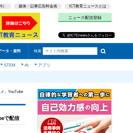
料）
媒体・記事広告料金表
ICT教育ニュースとは
ニュース配信登録
検索
データ・資料
STEM
AI
アプリ
YouTube
beで配信