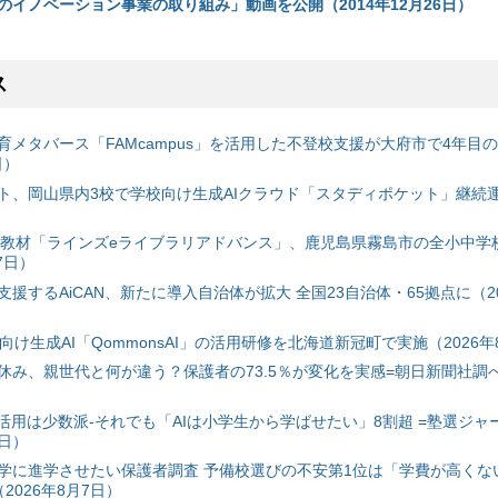
のイノベーション事業の取り組み」動画を公開（2014年12月26日）
ス
育メタバース「FAMcampus」を活用した不登校支援が大府市で4年目
日）
ト、岡山県内3校で学校向け生成AIクラウド「スタディポケット」継続運用
搭載教材「ラインズeライブラリアドバンス」、鹿児島県霧島市の全小中学
7日）
援するAiCAN、新たに導入自治体が拡大 全国23自治体・65拠点に（20
自治体向け生成AI「QommonsAI」の活用研修を北海道新冠町で実施（2026年
み、親世代と何が違う？保護者の73.5％が変化を実感=朝日新聞社調べ=
I活用は少数派-それでも「AIは小学生から学ばせたい」8割超 =塾選ジャ
7日）
学に進学させたい保護者調査 予備校選びの不安第1位は「学費が高くな
2026年8月7日）