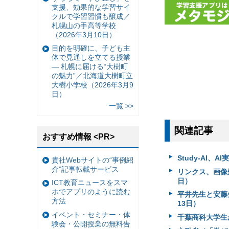
支援、効果的な学習サイ
クルで学習習慣も醸成／
札幌山の手高等学校
（2026年3月10日）
目的を明確に、子ども主
体で見通しを立てる授業
— 札幌に届ける“大樹町
の魅力”／北海道大樹町立
大樹小学校（2026年3月9
日）
一覧 >>
関連記事
おすすめ情報 <PR>
Study-AI
貴社Webサイトの“事例紹
介”記事転載サービス
リンクス、画像処
日）
ICT教育ニュースをスマ
ホでアプリのように読む
平井先生と安藤先
方法
13日）
イベント・セミナー・体
千葉商科大学生
験会・公開授業の無料告