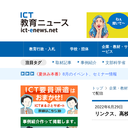
企業・教材・サ
教育行政・入札
学校・団体
ービス
注目タグ
取材記事
事例紹介
文部科学省
《夏休み本番》
8月のイベント、セミナー情報
トップ
企業・教材
で配信
2022年6月29日
リンクス、高校