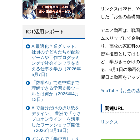
リンクスは28日、
した「お金の基礎知
アニメ動画は、戦国
ICT活用レポート
ムスリップして金融
り、高校の家庭科の
AI最適化企業グリッド、
社員の子どもたちが配船
習や復習としてはも
ゲームや工作プログラミ
ど、学ぶきっかけの
ングで社会インフラを支
える仕事を学ぶ（2026年
る。6月1日の動画
5月7日）
曜日に動画をアップ
「数学AI」で途中式まで
理解できる学習支援ツー
YouTube【お金の基
ルとは何か（2026年4月
13日）
AIで自分だけの折り紙を
関連URL
デザイン、 豊洲で「うさ
プロオンライン」を活用
リンクス
したワークショップ開催
（2026年3月18日）
すららで「学び直し」を