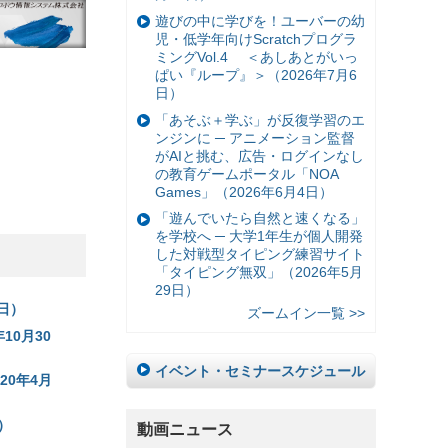
遊びの中に学びを！ユーバーの幼
児・低学年向けScratchプログラ
ミングVol.4 ＜あしあとがいっ
ぱい『ループ』＞（2026年7月6
日）
「あそぶ＋学ぶ」が反復学習のエ
ンジンに ─ アニメーション監督
がAIと挑む、広告・ログインなし
の教育ゲームポータル「NOA
Games」（2026年6月4日）
「遊んでいたら自然と速くなる」
を学校へ ─ 大学1年生が個人開発
した対戦型タイピング練習サイト
「タイピング無双」（2026年5月
29日）
4日）
ズームイン一覧 >>
10月30
イベント・セミナースケジュール
20年4月
）
動画ニュース