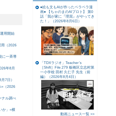
●絵も文もAIが作ったペラペラ漫
画● 【ちゃのまのAIプロト】 第0
話「我が家に『理屈』がやってき
た！」（2026年8月6日）
の運用開始
（2026
校に一斉導
「TDXラジオ」Teacher’s
［Shift］File.279 板橋区立志村第
26年8月
一小学校 田村 久仁子 先生（前
編）（2026年8月4日）
8月7日）
（2026
ーナル調べ
いか」=横
動画ニュース一覧 >>