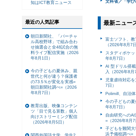
文科省／「学び
知はICT教育ニュース
最近の人気記事
最新ニュー
朝日新聞社、「バーチャ
富⼠ソフト、教
ル高校野球」で組み合わ
（2026年8月7
せ抽選会と全48試合の無
料ライブ配信実施（2026
スタディポケッ
年8月1日）
年8月7日）
AI 型ドリル
今の子どもの夏休み、親
入（2026年8月
世代と何が違う？保護者
児童虐待対応を支
の73.5％が変化を実感=
7日）
朝日新聞社調べ=（2026
年8月7日）
Polimill、
今の子どもの夏休
教育出版、映像コンテン
年8月7日）
ツ「目で見る算数」個人
自由研究へのA
向けストリーミング配信
=（2026年8月
（2026年8月5日）
子どもを難関大
浜予備校調べ=（
関西外国語大学、学生2