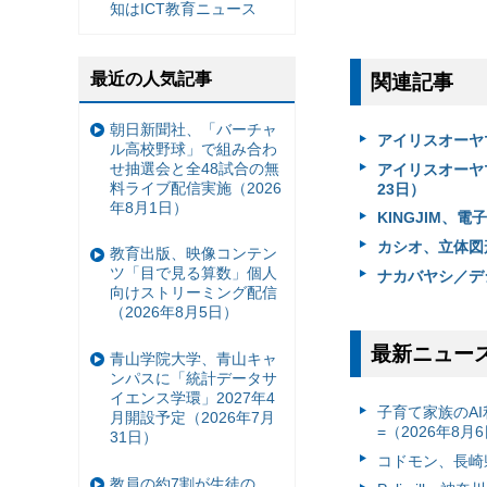
知はICT教育ニュース
最近の人気記事
関連記事
朝日新聞社、「バーチャ
アイリスオーヤ
ル高校野球」で組み合わ
せ抽選会と全48試合の無
アイリスオーヤマ
料ライブ配信実施（2026
23日）
年8月1日）
KINGJIM、
カシオ、立体図
教育出版、映像コンテン
ツ「目で見る算数」個人
ナカバヤシ／デジ
向けストリーミング配信
（2026年8月5日）
最新ニュー
青山学院大学、青山キャ
ンパスに「統計データサ
イエンス学環」2027年4
子育て家族のAI
月開設予定（2026年7月
=（2026年8月
31日）
コドモン、長崎県
教員の約7割が生徒の