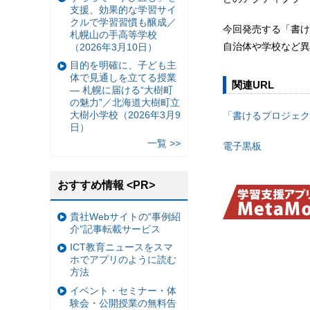
支援、効果的な学習サイ
クルで学習習慣も醸成／
今回発売する「書け
札幌山の手高等学校
自治体や学校など異
（2026年3月10日）
目的を明確に、子ども主
体で見通しを立てる授業
関連URL
— 札幌に届ける“大樹町
の魅力”／北海道大樹町立
大樹小学校（2026年3月9
「書けるプロジェク
日）
一覧 >>
電子黒板
おすすめ情報 <PR>
貴社Webサイトの“事例紹
介”記事転載サービス
ICT教育ニュースをスマ
ホでアプリのように読む
方法
イベント・セミナー・体
験会・公開授業の無料告