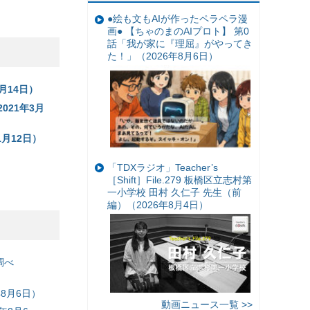
●絵も文もAIが作ったペラペラ漫
画● 【ちゃのまのAIプロト】 第0
話「我が家に『理屈』がやってき
た！」（2026年8月6日）
月14日）
021年3月
月12日）
「TDXラジオ」Teacher’s
［Shift］File.279 板橋区立志村第
一小学校 田村 久仁子 先生（前
編）（2026年8月4日）
調べ
8月6日）
動画ニュース一覧 >>