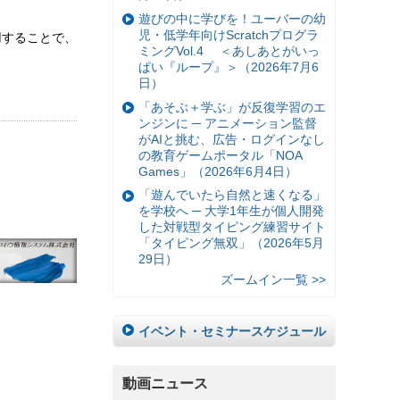
遊びの中に学びを！ユーバーの幼
児・低学年向けScratchプログラ
用することで、
ミングVol.4 ＜あしあとがいっ
ぱい『ループ』＞（2026年7月6
日）
「あそぶ＋学ぶ」が反復学習のエ
ンジンに ─ アニメーション監督
がAIと挑む、広告・ログインなし
の教育ゲームポータル「NOA
Games」（2026年6月4日）
「遊んでいたら自然と速くなる」
を学校へ ─ 大学1年生が個人開発
した対戦型タイピング練習サイト
「タイピング無双」（2026年5月
29日）
ズームイン一覧 >>
イベント・セミナースケジュール
動画ニュース