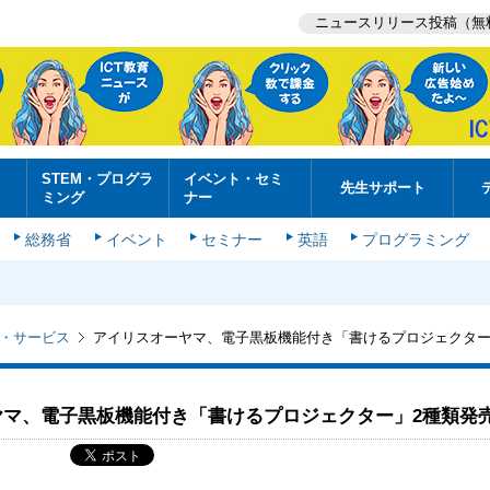
ニュースリリース投稿（無
STEM・プログラ
イベント・セミ
先生サポート
ミング
ナー
総務省
イベント
セミナー
英語
プログラミング
・サービス
アイリスオーヤマ、電子黒板機能付き「書けるプロジェクター
ヤマ、電子黒板機能付き「書けるプロジェクター」2種類発