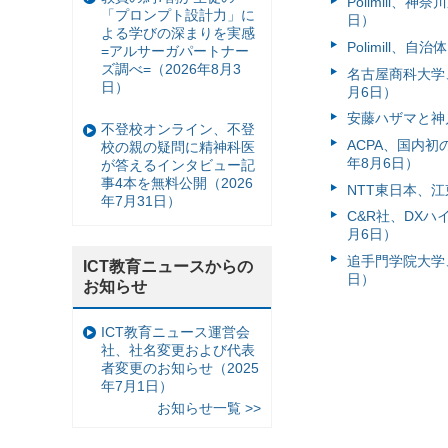
Polimill、
「プロンプト設計力」に
日）
よる学びの深まりを実感
Polimill、
=アルサーガパートナー
ズ調べ=（2026年8月3
名古屋商科大学
日）
月6日）
安藤ハザマと神
不登校オンライン、不登
ACPA、国内
校の親の疑問に精神科医
年8月6日）
が答えるインタビュー記
事4本を無料公開（2026
NTT東日本、江
年7月31日）
C&R社、DX
月6日）
追手門学院大学、
ICT教育ニュースからの
日）
お知らせ
ICT教育ニュース運営会
社、社名変更および代表
者変更のお知らせ（2025
年7月1日）
お知らせ一覧 >>