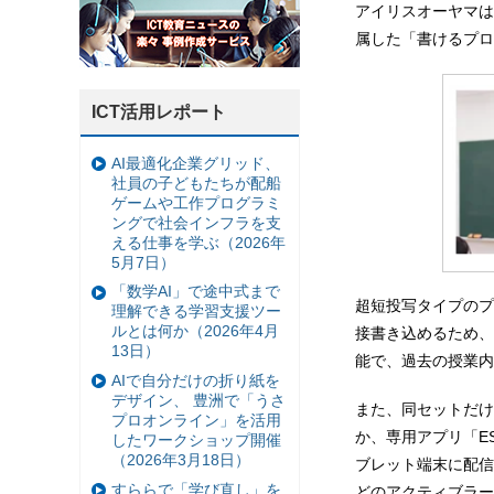
アイリスオーヤマは
属した「書けるプロ
ICT活用レポート
AI最適化企業グリッド、
社員の子どもたちが配船
ゲームや工作プログラミ
ングで社会インフラを支
える仕事を学ぶ（2026年
5月7日）
「数学AI」で途中式まで
超短投写タイプのプ
理解できる学習支援ツー
ルとは何か（2026年4月
接書き込めるため、
13日）
能で、過去の授業内
AIで自分だけの折り紙を
デザイン、 豊洲で「うさ
また、同セットだけ
プロオンライン」を活用
か、専用アプリ「E
したワークショップ開催
（2026年3月18日）
ブレット端末に配信
すららで「学び直し」を
どのアクティブラー