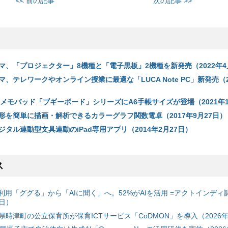
<< 前の記事
次の記事 >>
マ、「プロジェクター」8機種と「電子黒板」2機種を新発売（2022年4
、テレワークやオンライン授業に最適な「LUCA Note PC」新発売（2
電子メモパッド「ブギーボード」シリーズにA6手帳サイズが登場（2021年1
形を簡単に描画・解析できるカラーグラフ関数電卓（2017年9月27日）
タル連動型文具連動のiPad専用アプリ（2014年2月27日）
ス
利用「ググる」から「AIに聞く」へ。52%がAIを活用 =アクトインディ
6日）
時津町の公立保育所が保育ICTサービス「CoDMON」を導入（2026年