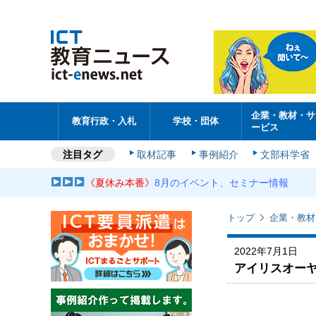
企業・教材・サ
教育行政・入札
学校・団体
ービス
注目タグ
取材記事
事例紹介
文部科学省
《夏休み本番》
8月のイベント、セミナー情報
トップ
企業・教材
2022年7月1日
アイリスオー