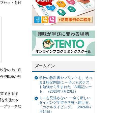
ブセットを付
ズームイン
映像の上に直
存や配布が可
学校の教科書やプリントを、その
まま暗記問題に ─ 子どものテス
ト勉強から生まれた「AI暗記シー
ト」（2026年7月23日）
閲覧できるほ
ミスを見逃さない ー 全く新しい
面を生徒のタ
タイピング学習を学校へ届ける。
ープワークな
「カケルタイピング」（2026年7
月14日）