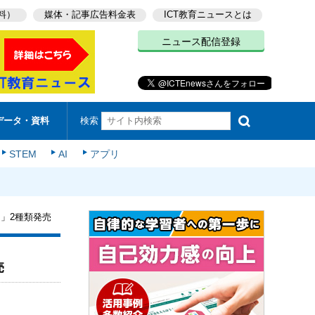
料）
媒体・記事広告料金表
ICT教育ニュースとは
ニュース配信登録
検索
データ・資料
STEM
AI
アプリ
」2種類発売
売