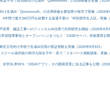
神奈川県逗子市で自治体向け生成AI「QommonsAI」の活用研修を実施（2026
自治体向け生成AI「QommonsAI」の活用研修を愛知県小牧市で実施（2026年
、4年間で最大360万円を給費する返還不要の「特別奨学生入試」実施（2
戸高専、建設工事へのフィジカルAI活用で共同研究を開始（2026年8月
初の学習指導要領とオープンバッジをつなぐ「CASEサーバ」本格運用を開始
東区立毛利小学校で生成AI活用の実証実験を実施（2026年8月6日）
ハイスクール採択校の和洋九段女子中・高で「メタバース体験講座」実施（2
全学DL率99％「OIDAIアプリ」その開発背景に迫る記事を公開（2026