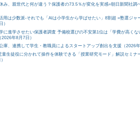
み、親世代と何が違う？保護者の73.5％が変化を実感=朝日新聞社調べ=
I活用は少数派-それでも「AIは小学生から学ばせたい」8割超 =塾選ジャ
7日）
学に進学させたい保護者調査 予備校選びの不安第1位は「学費が高くな
2026年8月7日）
公庫、連携して学生・教職員によるスタートアップ創出を支援（2026年
と児童生徒役に分かれて操作を体験できる「授業研究モード」解説セミナー
日）