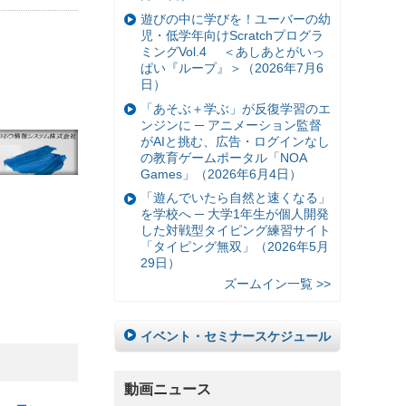
遊びの中に学びを！ユーバーの幼
児・低学年向けScratchプログラ
ミングVol.4 ＜あしあとがいっ
ぱい『ループ』＞（2026年7月6
日）
「あそぶ＋学ぶ」が反復学習のエ
ンジンに ─ アニメーション監督
がAIと挑む、広告・ログインなし
の教育ゲームポータル「NOA
Games」（2026年6月4日）
「遊んでいたら自然と速くなる」
を学校へ ─ 大学1年生が個人開発
した対戦型タイピング練習サイト
「タイピング無双」（2026年5月
29日）
ズームイン一覧 >>
イベント・セミナースケジュール
動画ニュース