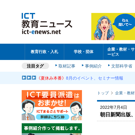
企業・教材・サ
教育行政・入札
学校・団体
ービス
注目タグ
取材記事
事例紹介
文部科学省
《夏休み本番》
8月のイベント、セミナー情報
トップ
企業・教材
2022年7月4日
朝日新聞出版、