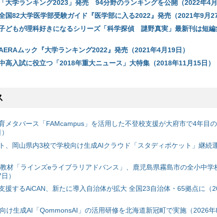
大学ランキング2023」発売 94分野のランキングを公開（2022年4月
国82大学医学部受験ガイド『医学部に入る2022』発売（2021年9月2
子どもが理科好きになるシリーズ「科学探偵 謎野真実」最新刊は短編集
ERAムック『大学ランキング2022』発売（2021年4月19日）
高入試に役立つ「2018年重大ニュース」大特集（2018年11月15日）
ス
育メタバース「FAMcampus」を活用した不登校支援が大府市で4年目
日）
ト、岡山県内3校で学校向け生成AIクラウド「スタディポケット」継続運用
搭載教材「ラインズeライブラリアドバンス」、鹿児島県霧島市の全小中学
7日）
援するAiCAN、新たに導入自治体が拡大 全国23自治体・65拠点に（20
自治体向け生成AI「QommonsAI」の活用研修を北海道新冠町で実施（2026年