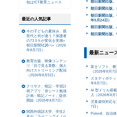
朝日新聞出版、「
知はICT教育ニュース
朝日新聞出版、全
朝日新聞出版、
最近の人気記事
年5月24日）
朝日新聞出版、A
今の子どもの夏休み、親
朝日新聞出版、中
世代と何が違う？保護者
の73.5％が変化を実感=
朝日新聞社調べ=（2026
年8月7日）
最新ニュー
教育出版、映像コンテン
ツ「目で見る算数」個人
富⼠ソフト、教
向けストリーミング配信
（2026年8月7
（2026年8月5日）
スタディポケッ
年8月7日）
クリサク、暗記・学習計
AI 型ドリル
画アプリ「赤シート勉強
入（2026年8月
計画 - 暗記ノート」提供
開始（2026年8月7日）
児童虐待対応を支
7日）
関西外国語大学、学生2
Polimill、
名が「ラーニングイノベ