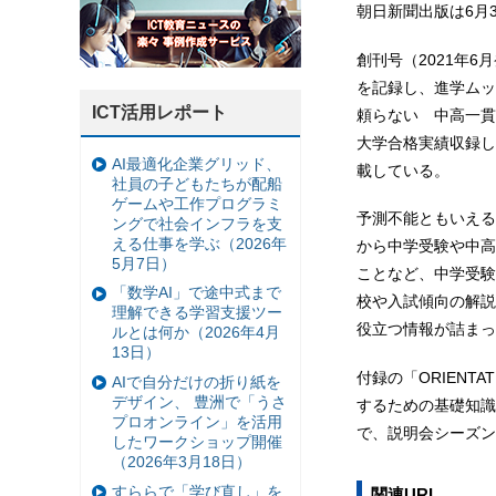
朝日新聞出版は6月
創刊号（2021年
を記録し、進学ムッ
ICT活用レポート
頼らない 中高一貫
大学合格実績収録し
AI最適化企業グリッド、
載している。
社員の子どもたちが配船
ゲームや工作プログラミ
予測不能ともいえる
ングで社会インフラを支
える仕事を学ぶ（2026年
から中学受験や中高
5月7日）
ことなど、中学受験
「数学AI」で途中式まで
校や入試傾向の解説
理解できる学習支援ツー
役立つ情報が詰まっ
ルとは何か（2026年4月
13日）
付録の「ORIENTA
AIで自分だけの折り紙を
デザイン、 豊洲で「うさ
するための基礎知識
プロオンライン」を活用
で、説明会シーズン
したワークショップ開催
（2026年3月18日）
すららで「学び直し」を
関連URL