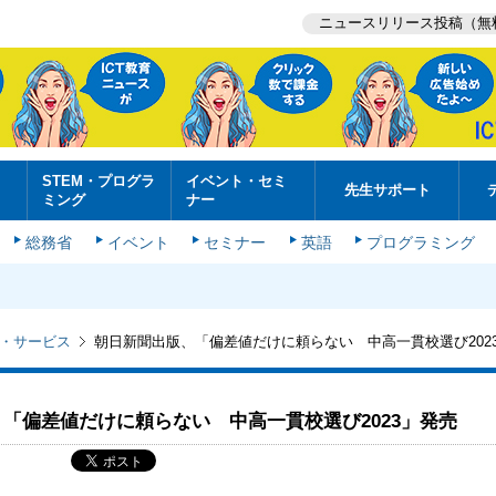
ニュースリリース投稿（無
STEM・プログラ
イベント・セミ
先生サポート
ミング
ナー
総務省
イベント
セミナー
英語
プログラミング
・サービス
朝日新聞出版、「偏差値だけに頼らない 中高一貫校選び202
「偏差値だけに頼らない 中高一貫校選び2023」発売