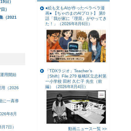
19日）
●絵も文もAIが作ったペラペラ漫
7日）
画● 【ちゃのまのAIプロト】 第0
（2021
話「我が家に『理屈』がやってき
た！」（2026年8月6日）
「TDXラジオ」Teacher’s
の運用開始
［Shift］File.279 板橋区立志村第
一小学校 田村 久仁子 先生（前
編）（2026年8月4日）
（2026
校に一斉導
26年8月
8月7日）
動画ニュース一覧 >>