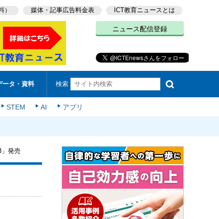
料）
媒体・記事広告料金表
ICT教育ニュースとは
ニュース配信登録
検索
データ・資料
STEM
AI
アプリ
3」発売