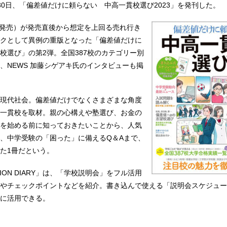
30日、「偏差値だけに頼らない 中高一貫校選び2023」を発刊した。
6月発売）が発売直後から想定を上回る売れ行き
クとして異例の重版となった「偏差値だけに
校選び」の第2弾。全国387校のカテゴリー別
、NEWS 加藤シゲアキ氏のインタビューも掲
現代社会。偏差値だけでなくさまざまな角度
一貫校を取材。親の心構えや塾選び、お金の
を始める前に知っておきたいことから、人気
、中学受験の「困った」に備えるQ＆Aまで、
た1冊だという。
TION DIARY」は、「学校説明会」をフル活用
やチェックポイントなどを紹介。書き込んで使える「説明会スケジュー
に活用できる。