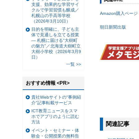
支援、効果的な学習サイ
クルで学習習慣も醸成／
Amazon購入ページ
札幌山の手高等学校
（2026年3月10日）
朝日新聞出版
目的を明確に、子ども主
体で見通しを立てる授業
— 札幌に届ける“大樹町
の魅力”／北海道大樹町立
大樹小学校（2026年3月9
日）
一覧 >>
おすすめ情報 <PR>
貴社Webサイトの“事例紹
介”記事転載サービス
ICT教育ニュースをスマ
ホでアプリのように読む
方法
関連記事
イベント・セミナー・体
験会・公開授業の無料告