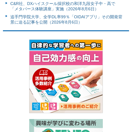
C&R社、DXハイスクール採択校の和洋九段女子中・高で
「メタバース体験講座」実施（2026年8月6日）
追手門学院大学、全学DL率99％「OIDAIアプリ」その開発背
景に迫る記事を公開（2026年8月6日）