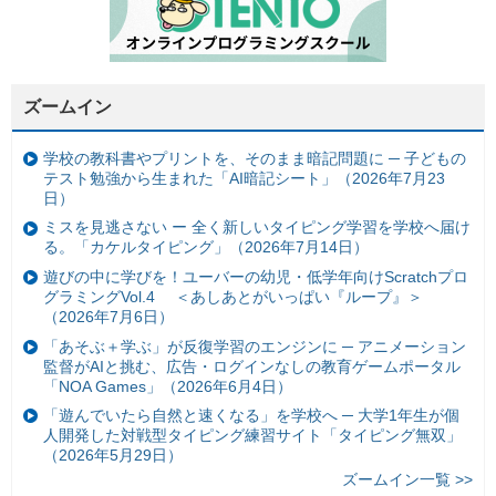
ズームイン
学校の教科書やプリントを、そのまま暗記問題に ─ 子どもの
テスト勉強から生まれた「AI暗記シート」（2026年7月23
日）
ミスを見逃さない ー 全く新しいタイピング学習を学校へ届け
る。「カケルタイピング」（2026年7月14日）
遊びの中に学びを！ユーバーの幼児・低学年向けScratchプロ
グラミングVol.4 ＜あしあとがいっぱい『ループ』＞
（2026年7月6日）
「あそぶ＋学ぶ」が反復学習のエンジンに ─ アニメーション
監督がAIと挑む、広告・ログインなしの教育ゲームポータル
「NOA Games」（2026年6月4日）
「遊んでいたら自然と速くなる」を学校へ ─ 大学1年生が個
人開発した対戦型タイピング練習サイト「タイピング無双」
（2026年5月29日）
ズームイン一覧 >>