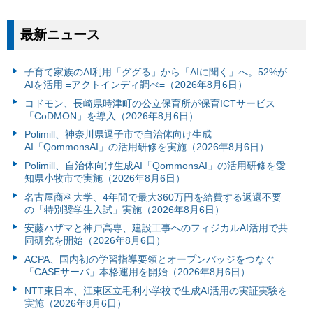
最新ニュース
子育て家族のAI利用「ググる」から「AIに聞く」へ。52%が
AIを活用 =アクトインディ調べ=（2026年8月6日）
コドモン、長崎県時津町の公立保育所が保育ICTサービス
「CoDMON」を導入（2026年8月6日）
Polimill、神奈川県逗子市で自治体向け生成
AI「QommonsAI」の活用研修を実施（2026年8月6日）
Polimill、自治体向け生成AI「QommonsAI」の活用研修を愛
知県小牧市で実施（2026年8月6日）
名古屋商科大学、4年間で最大360万円を給費する返還不要
の「特別奨学生入試」実施（2026年8月6日）
安藤ハザマと神戸高専、建設工事へのフィジカルAI活用で共
同研究を開始（2026年8月6日）
ACPA、国内初の学習指導要領とオープンバッジをつなぐ
「CASEサーバ」本格運用を開始（2026年8月6日）
NTT東日本、江東区立毛利小学校で生成AI活用の実証実験を
実施（2026年8月6日）