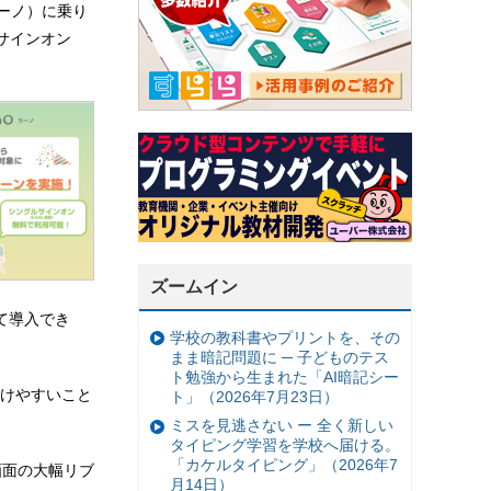
ラーノ）に乗り
サインオン
。
ズームイン
て導入でき
学校の教科書やプリントを、その
まま暗記問題に ─ 子どものテス
ト勉強から生まれた「AI暗記シー
続けやすいこと
ト」（2026年7月23日）
ミスを見逃さない ー 全く新しい
タイピング学習を学校へ届ける。
「カケルタイピング」（2026年7
画面の大幅リブ
月14日）