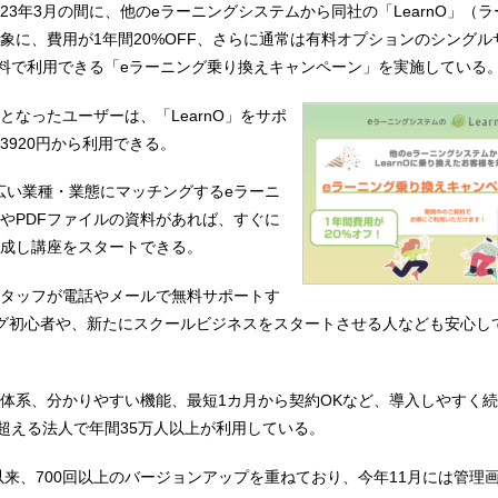
～2023年3月の間に、他のeラーニングシステムから同社の「LearnO」（
象に、費用が1年間20%OFF、さらに通常は有料オプションのシングル
無料で利用できる「eラーニング乗り換えキャンペーン」を実施している
となったユーザーは、「LearnO」をサポ
3920円から利用できる。
幅広い業種・業態にマッチングするeラーニ
やPDFファイルの資料があれば、すぐに
成し講座をスタートできる。
タッフが電話やメールで無料サポートす
グ初心者や、新たにスクールビジネスをスタートさせる人なども安心し
体系、分かりやすい機能、最短1カ月から契約OKなど、導入しやすく
を超える法人で年間35万人以上が利用している。
ス以来、700回以上のバージョンアップを重ねており、今年11月には管理