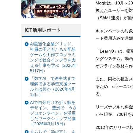
Mogicは、10月
換えたユーザーを対
（SAML連携）が
ICT活用レポート
キャンペーンの対象
ート費用込みで月額
AI最適化企業グリッド、
社員の子どもたちが配船
「LearnO」は、
ゲームや工作プログラミ
ングシステム。動画
ングで社会インフラを支
える仕事を学ぶ（2026年
オンライン教材を作
5月7日）
「数学AI」で途中式まで
また、同社の担当ス
理解できる学習支援ツー
るため、eラーニン
ルとは何か（2026年4月
る。
13日）
AIで自分だけの折り紙を
リーズナブルな料金
デザイン、 豊洲で「うさ
プロオンライン」を活用
から現在、700社
したワークショップ開催
（2026年3月18日）
2012年のリリー
すららで「学び直し」を