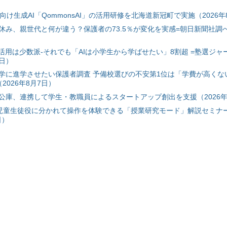
自治体向け生成AI「QommonsAI」の活用研修を北海道新冠町で実施（2026年
み、親世代と何が違う？保護者の73.5％が変化を実感=朝日新聞社調べ=
I活用は少数派-それでも「AIは小学生から学ばせたい」8割超 =塾選ジャ
7日）
学に進学させたい保護者調査 予備校選びの不安第1位は「学費が高くな
2026年8月7日）
公庫、連携して学生・教職員によるスタートアップ創出を支援（2026年
と児童生徒役に分かれて操作を体験できる「授業研究モード」解説セミナー
日）