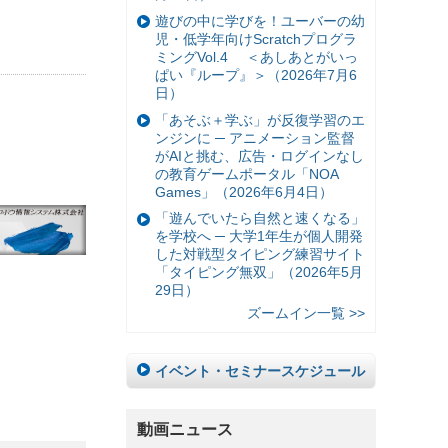
遊びの中に学びを！ユーバーの幼
児・低学年向けScratchプログラ
ミングVol.4 ＜あしあとがいっ
ぱい『ループ』＞（2026年7月6
日）
「あそぶ＋学ぶ」が反復学習のエ
ンジンに ─ アニメーション監督
がAIと挑む、広告・ログインなし
の教育ゲームポータル「NOA
Games」（2026年6月4日）
「遊んでいたら自然と速くなる」
を学校へ ─ 大学1年生が個人開発
した対戦型タイピング練習サイト
「タイピング無双」（2026年5月
29日）
ズームイン一覧 >>
イベント・セミナースケジュール
動画ニュース