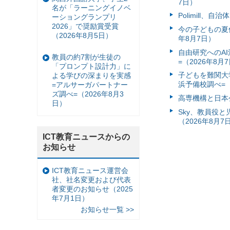
7日）
名が「ラーニングイノベ
Polimill、
ーショングランプリ
2026」で奨励賞受賞
今の子どもの夏休
（2026年8月5日）
年8月7日）
自由研究へのA
教員の約7割が生徒の
=（2026年8月
「プロンプト設計力」に
子どもを難関大
よる学びの深まりを実感
浜予備校調べ=（
=アルサーガパートナー
ズ調べ=（2026年8月3
高専機構と日本
日）
Sky、教員役
（2026年8月7
ICT教育ニュースからの
お知らせ
ICT教育ニュース運営会
社、社名変更および代表
者変更のお知らせ（2025
年7月1日）
お知らせ一覧 >>