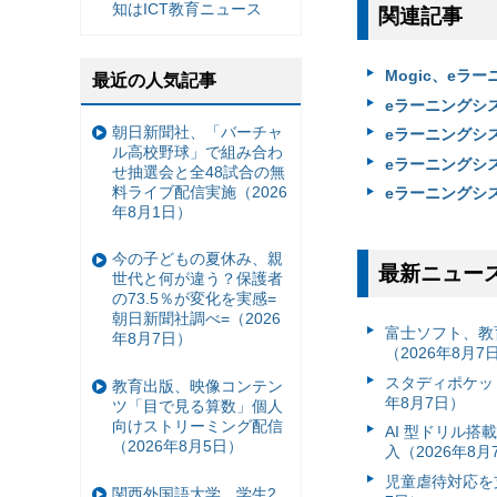
知はICT教育ニュース
関連記事
Mogic、eラ
最近の人気記事
eラーニングシス
朝日新聞社、「バーチャ
eラーニングシス
ル高校野球」で組み合わ
eラーニングシス
せ抽選会と全48試合の無
料ライブ配信実施（2026
eラーニングシス
年8月1日）
今の子どもの夏休み、親
最新ニュー
世代と何が違う？保護者
の73.5％が変化を実感=
朝日新聞社調べ=（2026
富⼠ソフト、教
年8月7日）
（2026年8月7
スタディポケッ
教育出版、映像コンテン
年8月7日）
ツ「目で見る算数」個人
向けストリーミング配信
AI 型ドリル
（2026年8月5日）
入（2026年8月
児童虐待対応を支
関西外国語大学、学生2