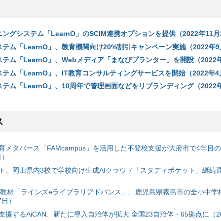
ーニングシステム「LearnO」のSCIM連携オプションを提供（2022年11月
テム「LearnO」、教育機関向け20%割引キャンペーン実施（2022年9
テム「LearnO」、Webメディア「まなびプランター」を開設（2022
テム「LearnO」、IT教育コンサルティングサービスを開始（2022年4
テム「LearnO」、10周年で管理画面などをリブランディング（2022
ス
育メタバース「FAMcampus」を活用した不登校支援が大府市で4年目
日）
ト、岡山県内3校で学校向け生成AIクラウド「スタディポケット」継続運用
搭載教材「ラインズeライブラリアドバンス」、鹿児島県霧島市の全小中学
7日）
援するAiCAN、新たに導入自治体が拡大 全国23自治体・65拠点に（20