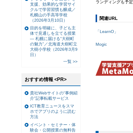
ランディングも予定
支援、効果的な学習サイ
クルで学習習慣も醸成／
札幌山の手高等学校
関連URL
（2026年3月10日）
目的を明確に、子ども主
「LearnO」
体で見通しを立てる授業
— 札幌に届ける“大樹町
の魅力”／北海道大樹町立
Mogic
大樹小学校（2026年3月9
日）
一覧 >>
おすすめ情報 <PR>
貴社Webサイトの“事例紹
介”記事転載サービス
ICT教育ニュースをスマ
ホでアプリのように読む
方法
イベント・セミナー・体
験会・公開授業の無料告