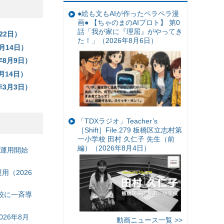
●絵も文もAIが作ったペラペラ漫
画● 【ちゃのまのAIプロト】 第0
話「我が家に『理屈』がやってき
22日）
た！」（2026年8月6日）
月14日）
年8月9日）
月14日）
年3月3日）
「TDXラジオ」Teacher’s
［Shift］File.279 板橋区立志村第
一小学校 田村 久仁子 先生（前
編）（2026年8月4日）
の運用開始
（2026
校に一斉導
26年8月
動画ニュース一覧 >>