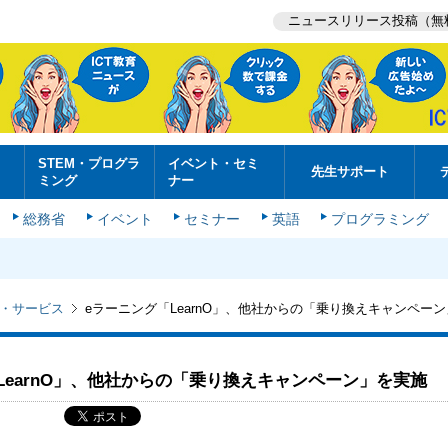
ニュースリリース投稿（無
STEM・プログラ
イベント・セミ
先生サポート
ミング
ナー
総務省
イベント
セミナー
英語
プログラミング
・サービス
eラーニング「LearnO」、他社からの「乗り換えキャンペー
LearnO」、他社からの「乗り換えキャンペーン」を実施