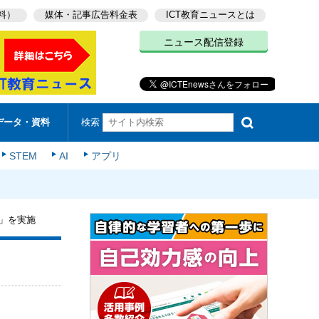
料）
媒体・記事広告料金表
ICT教育ニュースとは
ニュース配信登録
検索
データ・資料
STEM
AI
アプリ
ン」を実施