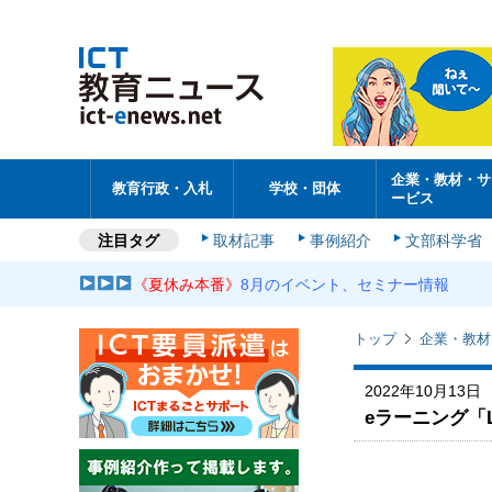
企業・教材・サ
教育行政・入札
学校・団体
ービス
注目タグ
取材記事
事例紹介
文部科学省
《夏休み本番》
8月のイベント、セミナー情報
トップ
企業・教材
2022年10月13日
eラーニング「