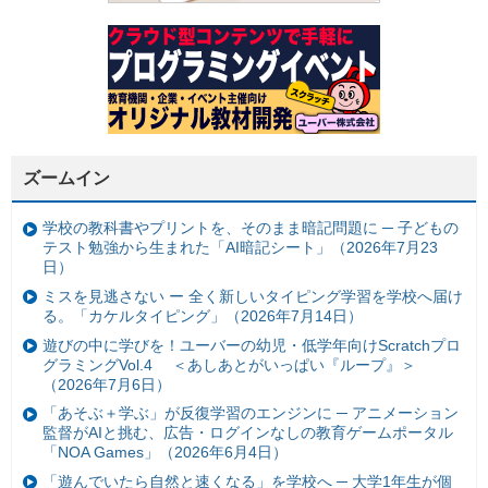
ズームイン
学校の教科書やプリントを、そのまま暗記問題に ─ 子どもの
テスト勉強から生まれた「AI暗記シート」（2026年7月23
日）
ミスを見逃さない ー 全く新しいタイピング学習を学校へ届け
る。「カケルタイピング」（2026年7月14日）
遊びの中に学びを！ユーバーの幼児・低学年向けScratchプロ
グラミングVol.4 ＜あしあとがいっぱい『ループ』＞
（2026年7月6日）
「あそぶ＋学ぶ」が反復学習のエンジンに ─ アニメーション
監督がAIと挑む、広告・ログインなしの教育ゲームポータル
「NOA Games」（2026年6月4日）
「遊んでいたら自然と速くなる」を学校へ ─ 大学1年生が個