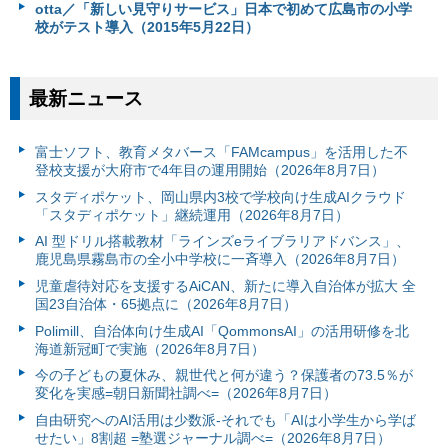
otta／「新しい見守りサービス」日本で初めて広島市の小学
校がテスト導入（2015年5月22日）
最新ニュース
富⼠ソフト、教育メタバース「FAMcampus」を活用した不
登校支援が大府市で4年目の運用開始（2026年8月7日）
スタディポケット、岡山県内3校で学校向け生成AIクラウド
「スタディポケット」継続運用（2026年8月7日）
AI 型ドリル搭載教材「ラインズeライブラリアドバンス」、
鹿児島県霧島市の全小中学校に一斉導入（2026年8月7日）
児童虐待対応を支援するAiCAN、新たに導入自治体が拡大 全
国23自治体・65拠点に（2026年8月7日）
Polimill、自治体向け生成AI「QommonsAI」の活用研修を北
海道新冠町で実施（2026年8月7日）
今の子どもの夏休み、親世代と何が違う？保護者の73.5％が
変化を実感=朝日新聞社調べ=（2026年8月7日）
自由研究へのAI活用は少数派-それでも「AIは小学生から学ば
せたい」8割超 =塾選ジャーナル調べ=（2026年8月7日）