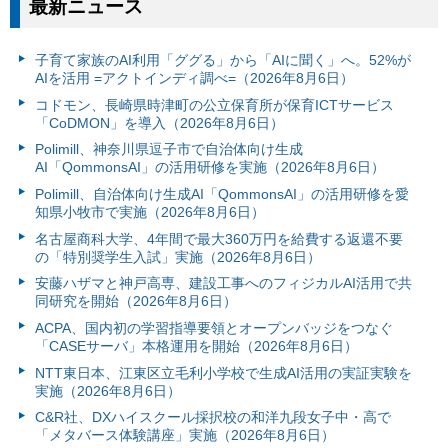
最新ニュース
子育て家族のAI利用「ググる」から「AIに聞く」へ。52%が
AIを活用 =アクトインディ調べ=（2026年8月6日）
コドモン、長崎県時津町の公立保育所が保育ICTサービス
「CoDMON」を導入（2026年8月6日）
Polimill、神奈川県逗子市で自治体向け生成
AI「QommonsAI」の活用研修を実施（2026年8月6日）
Polimill、自治体向け生成AI「QommonsAI」の活用研修を愛
知県小牧市で実施（2026年8月6日）
名古屋商科大学、4年間で最大360万円を給費する返還不要
の「特別奨学生入試」実施（2026年8月6日）
安藤ハザマと神戸高専、建設工事へのフィジカルAI活用で共
同研究を開始（2026年8月6日）
ACPA、国内初の学習指導要領とオープンバッジをつなぐ
「CASEサーバ」本格運用を開始（2026年8月6日）
NTT東日本、江東区立毛利小学校で生成AI活用の実証実験を
実施（2026年8月6日）
C&R社、DXハイスクール採択校の和洋九段女子中・高で
「メタバース体験講座」実施（2026年8月6日）