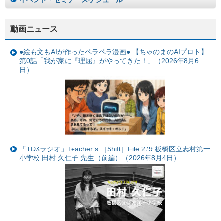
イベント・セミナースケジュール
動画ニュース
●絵も文もAIが作ったペラペラ漫画● 【ちゃのまのAIプロト】
第0話「我が家に『理屈』がやってきた！」（2026年8月6
日）
「TDXラジオ」Teacher’s ［Shift］File.279 板橋区立志村第一
小学校 田村 久仁子 先生（前編）（2026年8月4日）