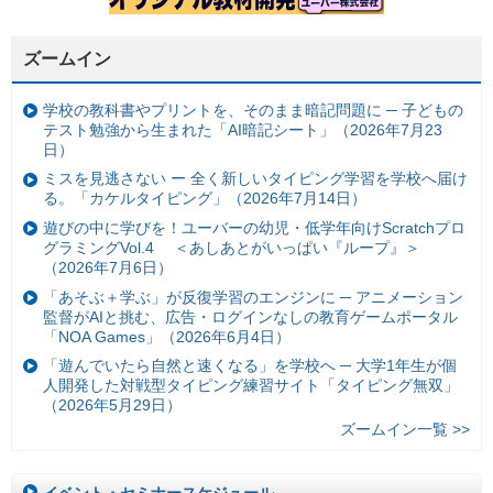
ズームイン
学校の教科書やプリントを、そのまま暗記問題に ─ 子どもの
テスト勉強から生まれた「AI暗記シート」（2026年7月23
日）
ミスを見逃さない ー 全く新しいタイピング学習を学校へ届け
る。「カケルタイピング」（2026年7月14日）
遊びの中に学びを！ユーバーの幼児・低学年向けScratchプロ
グラミングVol.4 ＜あしあとがいっぱい『ループ』＞
（2026年7月6日）
「あそぶ＋学ぶ」が反復学習のエンジンに ─ アニメーション
監督がAIと挑む、広告・ログインなしの教育ゲームポータル
「NOA Games」（2026年6月4日）
「遊んでいたら自然と速くなる」を学校へ ─ 大学1年生が個
人開発した対戦型タイピング練習サイト「タイピング無双」
（2026年5月29日）
ズームイン一覧 >>