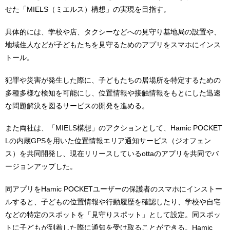
せた「MIELS（ミエルス）構想」の実現を目指す。
具体的には、学校や店、タクシーなどへの見守り基地局の設置や、
地域住人などが子どもたちを見守るためのアプリをスマホにインス
トール。
犯罪や災害が発生した際に、子どもたちの居場所を特定するための
多種多様な検知を可能にし、位置情報や接触情報をもとにした迅速
な問題解決を図るサービスの開発を進める。
また両社は、「MIELS構想」のアクションとして、Hamic POCKET
Lの内蔵GPSを用いた位置情報エリア通知サービス（ジオフェン
ス）を共同開発し、現在リリースしているottaのアプリを共同でバ
ージョンアップした。
同アプリをHamic POCKETユーザーの保護者のスマホにインストー
ルすると、子どもの位置情報や行動履歴を確認したり、学校や自宅
などの特定のスポットを「見守りスポット」として設定。同スポッ
トに子どもが到着した際に通知を受け取ることができる。Hamic