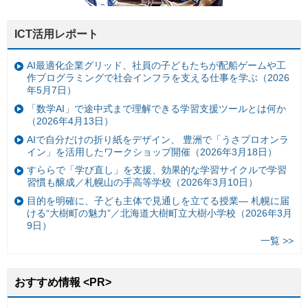
ICT活用レポート
AI最適化企業グリッド、社員の子どもたちが配船ゲームや工
作プログラミングで社会インフラを支える仕事を学ぶ（2026
年5月7日）
「数学AI」で途中式まで理解できる学習支援ツールとは何か
（2026年4月13日）
AIで自分だけの折り紙をデザイン、 豊洲で「うさプロオンラ
イン」を活用したワークショップ開催（2026年3月18日）
すららで「学び直し」を支援、効果的な学習サイクルで学習
習慣も醸成／札幌山の手高等学校（2026年3月10日）
目的を明確に、子ども主体で見通しを立てる授業— 札幌に届
ける“大樹町の魅力”／北海道大樹町立大樹小学校（2026年3月
9日）
一覧 >>
おすすめ情報 <PR>