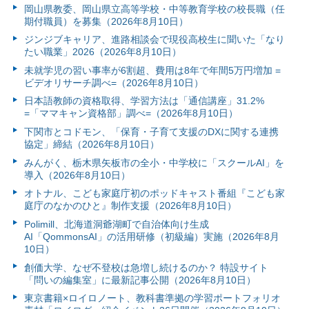
岡山県教委、岡山県立高等学校・中等教育学校の校長職（任
期付職員）を募集（2026年8月10日）
ジンジブキャリア、進路相談会で現役高校生に聞いた「なり
たい職業」2026（2026年8月10日）
未就学児の習い事率が6割超、費用は8年で年間5万円増加 =
ビデオリサーチ調べ=（2026年8月10日）
日本語教師の資格取得、学習方法は「通信講座」31.2%
=「ママキャン資格部」調べ=（2026年8月10日）
下関市とコドモン、「保育・子育て支援のDXに関する連携
協定」締結（2026年8月10日）
みんがく、栃木県矢板市の全小・中学校に「スクールAI」を
導入（2026年8月10日）
オトナル、こども家庭庁初のポッドキャスト番組『こども家
庭庁のなかのひと』制作支援（2026年8月10日）
Polimill、北海道洞爺湖町で自治体向け生成
AI「QommonsAI」の活用研修（初級編）実施（2026年8月
10日）
創価大学、なぜ不登校は急増し続けるのか？ 特設サイト
「問いの編集室」に最新記事公開（2026年8月10日）
東京書籍×ロイロノート、教科書準拠の学習ポートフォリオ