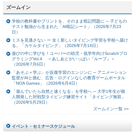
ズームイン
学校の教科書やプリントを、そのまま暗記問題に ─ 子どもの
テスト勉強から生まれた「AI暗記シート」（2026年7月23
日）
ミスを見逃さない ー 全く新しいタイピング学習を学校へ届け
る。「カケルタイピング」（2026年7月14日）
遊びの中に学びを！ユーバーの幼児・低学年向けScratchプロ
グラミングVol.4 ＜あしあとがいっぱい『ループ』＞
（2026年7月6日）
「あそぶ＋学ぶ」が反復学習のエンジンに ─ アニメーション
監督がAIと挑む、広告・ログインなしの教育ゲームポータル
「NOA Games」（2026年6月4日）
「遊んでいたら自然と速くなる」を学校へ ─ 大学1年生が個
人開発した対戦型タイピング練習サイト「タイピング無双」
（2026年5月29日）
ズームイン一覧 >>
イベント・セミナースケジュール