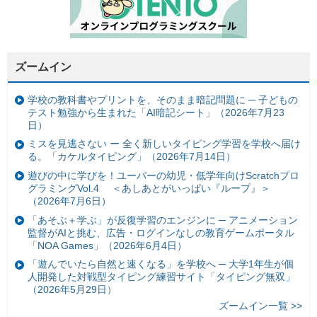
ズームイン
学校の教科書やプリントを、そのまま暗記問題に ─ 子どもの
テスト勉強から生まれた「AI暗記シート」（2026年7月23
日）
ミスを見逃さない ー 全く新しいタイピング学習を学校へ届け
る。「カケルタイピング」（2026年7月14日）
遊びの中に学びを！ユーバーの幼児・低学年向けScratchプロ
グラミングVol.4 ＜あしあとがいっぱい『ループ』＞
（2026年7月6日）
「あそぶ＋学ぶ」が反復学習のエンジンに ─ アニメーション
監督がAIと挑む、広告・ログインなしの教育ゲームポータル
「NOA Games」（2026年6月4日）
「遊んでいたら自然と速くなる」を学校へ ─ 大学1年生が個
人開発した対戦型タイピング練習サイト「タイピング無双」
（2026年5月29日）
ズームイン一覧 >>