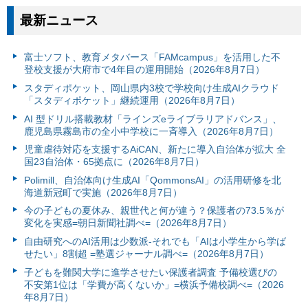
最新ニュース
富⼠ソフト、教育メタバース「FAMcampus」を活用した不
登校支援が大府市で4年目の運用開始（2026年8月7日）
スタディポケット、岡山県内3校で学校向け生成AIクラウド
「スタディポケット」継続運用（2026年8月7日）
AI 型ドリル搭載教材「ラインズeライブラリアドバンス」、
鹿児島県霧島市の全小中学校に一斉導入（2026年8月7日）
児童虐待対応を支援するAiCAN、新たに導入自治体が拡大 全
国23自治体・65拠点に（2026年8月7日）
Polimill、自治体向け生成AI「QommonsAI」の活用研修を北
海道新冠町で実施（2026年8月7日）
今の子どもの夏休み、親世代と何が違う？保護者の73.5％が
変化を実感=朝日新聞社調べ=（2026年8月7日）
自由研究へのAI活用は少数派-それでも「AIは小学生から学ば
せたい」8割超 =塾選ジャーナル調べ=（2026年8月7日）
子どもを難関大学に進学させたい保護者調査 予備校選びの
不安第1位は「学費が高くないか」=横浜予備校調べ=（2026
年8月7日）