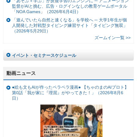
「あそぶ＋学ぶ」が反復学習のエンジンに ─ アニメーション
監督がAIと挑む、広告・ログインなしの教育ゲームポータル
「NOA Games」（2026年6月4日）
「遊んでいたら自然と速くなる」を学校へ ─ 大学1年生が個
人開発した対戦型タイピング練習サイト「タイピング無双」
（2026年5月29日）
ズームイン一覧 >>
イベント・セミナースケジュール
動画ニュース
●絵も文もAIが作ったペラペラ漫画● 【ちゃのまのAIプロト】
第0話「我が家に『理屈』がやってきた！」（2026年8月6
日）