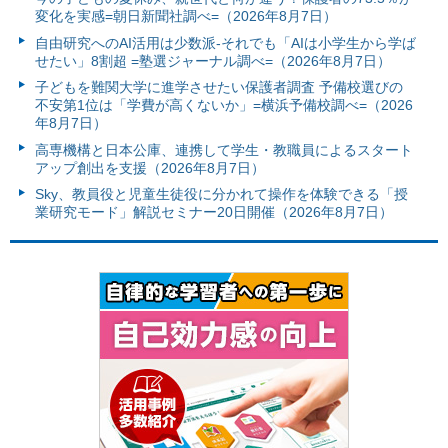
変化を実感=朝日新聞社調べ=（2026年8月7日）
自由研究へのAI活用は少数派-それでも「AIは小学生から学ば
せたい」8割超 =塾選ジャーナル調べ=（2026年8月7日）
子どもを難関大学に進学させたい保護者調査 予備校選びの
不安第1位は「学費が高くないか」=横浜予備校調べ=（2026
年8月7日）
高専機構と日本公庫、連携して学生・教職員によるスタート
アップ創出を支援（2026年8月7日）
Sky、教員役と児童生徒役に分かれて操作を体験できる「授
業研究モード」解説セミナー20日開催（2026年8月7日）