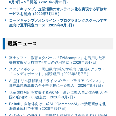
6月3日～5日開催（2021年5月25日）
コードキャンプ、企業活動のオンライン化を実現する研修サ
ービスを開始（2020年7月1日）
コードキャンプ／オンライン・プログラミングスクールで学
生向け夏季限定コース（2015年8月3日）
最新ニュース
富⼠ソフト、教育メタバース「FAMcampus」を活用した不
登校支援が大府市で4年目の運用開始（2026年8月7日）
スタディポケット、岡山県内3校で学校向け生成AIクラウド
「スタディポケット」継続運用（2026年8月7日）
AI 型ドリル搭載教材「ラインズeライブラリアドバンス」、
鹿児島県霧島市の全小中学校に一斉導入（2026年8月7日）
児童虐待対応を支援するAiCAN、新たに導入自治体が拡大 全
国23自治体・65拠点に（2026年8月7日）
Polimill、自治体向け生成AI「QommonsAI」の活用研修を北
海道新冠町で実施（2026年8月7日）
今の子どもの夏休み、親世代と何が違う？保護者の73.5％が