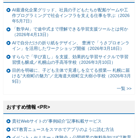
AI最適化企業グリッド、社員の子どもたちが配船ゲームや工
作プログラミングで社会インフラを支える仕事を学ぶ（2026
年5月7日）
「数学AI」で途中式まで理解できる学習支援ツールとは何か
（2026年4月13日）
AIで自分だけの折り紙をデザイン、 豊洲で「うさプロオンラ
イン」を活用したワークショップ開催（2026年3月18日）
すららで「学び直し」を支援、効果的な学習サイクルで学習
習慣も醸成／札幌山の手高等学校（2026年3月10日）
目的を明確に、子ども主体で見通しを立てる授業— 札幌に届
ける“大樹町の魅力”／北海道大樹町立大樹小学校（2026年3月
9日）
一覧 >>
おすすめ情報 <PR>
貴社Webサイトの“事例紹介”記事転載サービス
ICT教育ニュースをスマホでアプリのように読む方法
イベント・セミナー・体験会・公開授業の無料告知はICT教育