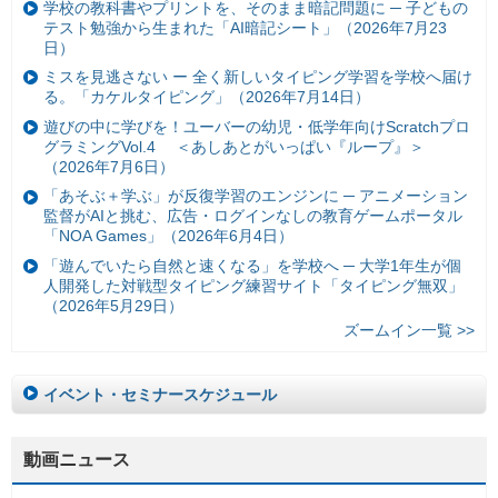
学校の教科書やプリントを、そのまま暗記問題に ─ 子どもの
テスト勉強から生まれた「AI暗記シート」（2026年7月23
日）
ミスを見逃さない ー 全く新しいタイピング学習を学校へ届け
る。「カケルタイピング」（2026年7月14日）
遊びの中に学びを！ユーバーの幼児・低学年向けScratchプロ
グラミングVol.4 ＜あしあとがいっぱい『ループ』＞
（2026年7月6日）
「あそぶ＋学ぶ」が反復学習のエンジンに ─ アニメーション
監督がAIと挑む、広告・ログインなしの教育ゲームポータル
「NOA Games」（2026年6月4日）
「遊んでいたら自然と速くなる」を学校へ ─ 大学1年生が個
人開発した対戦型タイピング練習サイト「タイピング無双」
（2026年5月29日）
ズームイン一覧 >>
イベント・セミナースケジュール
動画ニュース