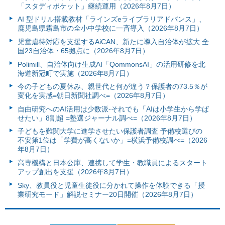
「スタディポケット」継続運用（2026年8月7日）
AI 型ドリル搭載教材「ラインズeライブラリアドバンス」、
鹿児島県霧島市の全小中学校に一斉導入（2026年8月7日）
児童虐待対応を支援するAiCAN、新たに導入自治体が拡大 全
国23自治体・65拠点に（2026年8月7日）
Polimill、自治体向け生成AI「QommonsAI」の活用研修を北
海道新冠町で実施（2026年8月7日）
今の子どもの夏休み、親世代と何が違う？保護者の73.5％が
変化を実感=朝日新聞社調べ=（2026年8月7日）
自由研究へのAI活用は少数派-それでも「AIは小学生から学ば
せたい」8割超 =塾選ジャーナル調べ=（2026年8月7日）
子どもを難関大学に進学させたい保護者調査 予備校選びの
不安第1位は「学費が高くないか」=横浜予備校調べ=（2026
年8月7日）
高専機構と日本公庫、連携して学生・教職員によるスタート
アップ創出を支援（2026年8月7日）
Sky、教員役と児童生徒役に分かれて操作を体験できる「授
業研究モード」解説セミナー20日開催（2026年8月7日）