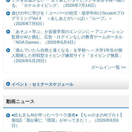
る。「カケルタイピング」（2026年7月14日）
遊びの中に学びを！ユーバーの幼児・低学年向けScratchプロ
グラミングVol.4 ＜あしあとがいっぱい『ループ』＞
（2026年7月6日）
「あそぶ＋学ぶ」が反復学習のエンジンに ─ アニメーション
監督がAIと挑む、広告・ログインなしの教育ゲームポータル
「NOA Games」（2026年6月4日）
「遊んでいたら自然と速くなる」を学校へ ─ 大学1年生が個
人開発した対戦型タイピング練習サイト「タイピング無双」
（2026年5月29日）
ズームイン一覧 >>
イベント・セミナースケジュール
動画ニュース
●絵も文もAIが作ったペラペラ漫画● 【ちゃのまのAIプロト】
第0話「我が家に『理屈』がやってきた！」（2026年8月6
日）