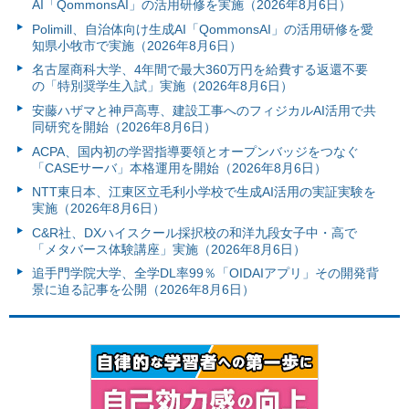
AI「QommonsAI」の活用研修を実施（2026年8月6日）
Polimill、自治体向け生成AI「QommonsAI」の活用研修を愛
知県小牧市で実施（2026年8月6日）
名古屋商科大学、4年間で最大360万円を給費する返還不要
の「特別奨学生入試」実施（2026年8月6日）
安藤ハザマと神戸高専、建設工事へのフィジカルAI活用で共
同研究を開始（2026年8月6日）
ACPA、国内初の学習指導要領とオープンバッジをつなぐ
「CASEサーバ」本格運用を開始（2026年8月6日）
NTT東日本、江東区立毛利小学校で生成AI活用の実証実験を
実施（2026年8月6日）
C&R社、DXハイスクール採択校の和洋九段女子中・高で
「メタバース体験講座」実施（2026年8月6日）
追手門学院大学、全学DL率99％「OIDAIアプリ」その開発背
景に迫る記事を公開（2026年8月6日）