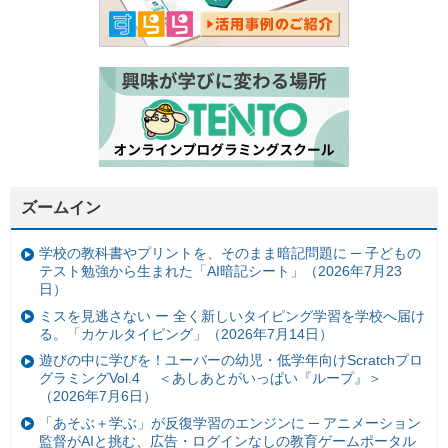
ズームイン
学校の教科書やプリントを、そのまま暗記問題に ─ 子どもの
テスト勉強から生まれた「AI暗記シート」（2026年7月23
日）
ミスを見逃さない ー 全く新しいタイピング学習を学校へ届け
る。「カケルタイピング」（2026年7月14日）
遊びの中に学びを！ユーバーの幼児・低学年向けScratchプロ
グラミングVol.4 ＜あしあとがいっぱい『ループ』＞
（2026年7月6日）
「あそぶ＋学ぶ」が反復学習のエンジンに ─ アニメーション
監督がAIと挑む、広告・ログインなしの教育ゲームポータル