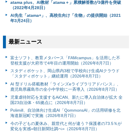
atama plus、AI教材「atama＋」累積解答数が3億件を突破
（2022年4月28日）
AI先生「atama+」、高校生向け「生物」の提供開始（2021
年3月24日）
最新ニュース
富⼠ソフト、教育メタバース「FAMcampus」を活用した不
登校支援が大府市で4年目の運用開始（2026年8月7日）
スタディポケット、岡山県内3校で学校向け生成AIクラウド
「スタディポケット」継続運用（2026年8月7日）
AI 型ドリル搭載教材「ラインズeライブラリアドバンス」、
鹿児島県霧島市の全小中学校に一斉導入（2026年8月7日）
児童虐待対応を支援するAiCAN、新たに導入自治体が拡大 全
国23自治体・65拠点に（2026年8月7日）
Polimill、自治体向け生成AI「QommonsAI」の活用研修を北
海道新冠町で実施（2026年8月7日）
今の子どもの夏休み、親世代と何が違う？保護者の73.5％が
変化を実感=朝日新聞社調べ=（2026年8月7日）