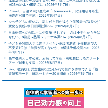
児童虐待対応を支援するAiCAN、新たに導入自治体が拡大 全
国23自治体・65拠点に（2026年8月7日）
Polimill、自治体向け生成AI「QommonsAI」の活用研修を北
海道新冠町で実施（2026年8月7日）
今の子どもの夏休み、親世代と何が違う？保護者の73.5％が
変化を実感=朝日新聞社調べ=（2026年8月7日）
自由研究へのAI活用は少数派-それでも「AIは小学生から学ば
せたい」8割超 =塾選ジャーナル調べ=（2026年8月7日）
子どもを難関大学に進学させたい保護者調査 予備校選びの
不安第1位は「学費が高くないか」=横浜予備校調べ=（2026
年8月7日）
高専機構と日本公庫、連携して学生・教職員によるスタート
アップ創出を支援（2026年8月7日）
Sky、教員役と児童生徒役に分かれて操作を体験できる「授
業研究モード」解説セミナー20日開催（2026年8月7日）