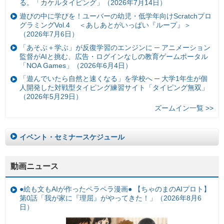
る。「カケルタイピング」（2026年7月14日）
遊びの中に学びを！ユーバーの幼児・低学年向けScratchプロ
グラミングVol.4 ＜あしあとがいっぱい『ループ』＞
（2026年7月6日）
「あそぶ＋学ぶ」が反復学習のエンジンに ─ アニメーション
監督がAIと挑む、広告・ログインなしの教育ゲームポータル
「NOA Games」（2026年6月4日）
「遊んでいたら自然と速くなる」を学校へ ─ 大学1年生が個
人開発した対戦型タイピング練習サイト「タイピング無双」
（2026年5月29日）
ズームイン一覧 >>
イベント・セミナースケジュール
動画ニュース
●絵も文もAIが作ったペラペラ漫画● 【ちゃのまのAIプロト】
第0話「我が家に『理屈』がやってきた！」（2026年8月6
日）