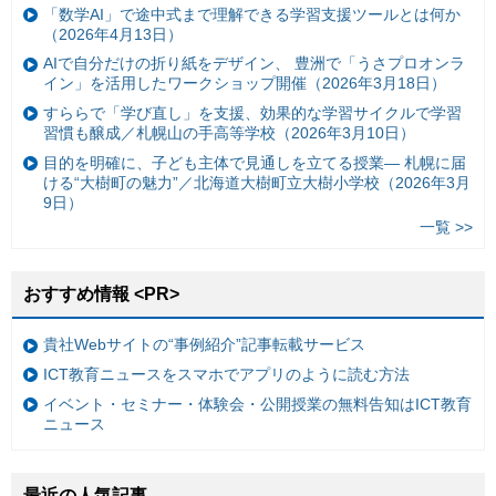
「数学AI」で途中式まで理解できる学習支援ツールとは何か
（2026年4月13日）
AIで自分だけの折り紙をデザイン、 豊洲で「うさプロオンラ
イン」を活用したワークショップ開催（2026年3月18日）
すららで「学び直し」を支援、効果的な学習サイクルで学習
習慣も醸成／札幌山の手高等学校（2026年3月10日）
目的を明確に、子ども主体で見通しを立てる授業— 札幌に届
ける“大樹町の魅力”／北海道大樹町立大樹小学校（2026年3月
9日）
一覧 >>
おすすめ情報 <PR>
貴社Webサイトの“事例紹介”記事転載サービス
ICT教育ニュースをスマホでアプリのように読む方法
イベント・セミナー・体験会・公開授業の無料告知はICT教育
ニュース
最近の人気記事