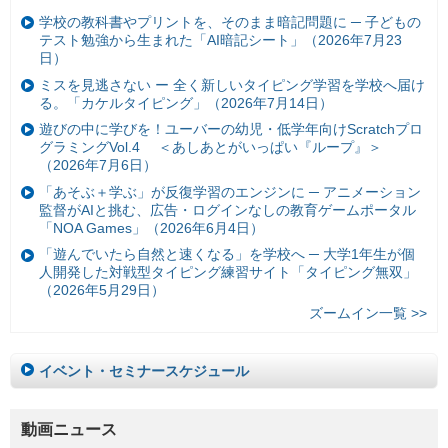
学校の教科書やプリントを、そのまま暗記問題に ─ 子どもの
テスト勉強から生まれた「AI暗記シート」（2026年7月23
日）
ミスを見逃さない ー 全く新しいタイピング学習を学校へ届け
る。「カケルタイピング」（2026年7月14日）
遊びの中に学びを！ユーバーの幼児・低学年向けScratchプロ
グラミングVol.4 ＜あしあとがいっぱい『ループ』＞
（2026年7月6日）
「あそぶ＋学ぶ」が反復学習のエンジンに ─ アニメーション
監督がAIと挑む、広告・ログインなしの教育ゲームポータル
「NOA Games」（2026年6月4日）
「遊んでいたら自然と速くなる」を学校へ ─ 大学1年生が個
人開発した対戦型タイピング練習サイト「タイピング無双」
（2026年5月29日）
ズームイン一覧 >>
イベント・セミナースケジュール
動画ニュース