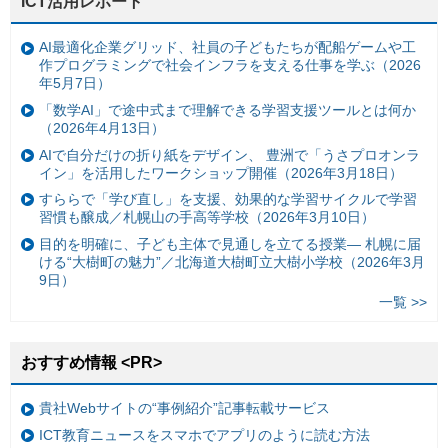
ICT活用レポート
AI最適化企業グリッド、社員の子どもたちが配船ゲームや工
作プログラミングで社会インフラを支える仕事を学ぶ（2026
年5月7日）
「数学AI」で途中式まで理解できる学習支援ツールとは何か
（2026年4月13日）
AIで自分だけの折り紙をデザイン、 豊洲で「うさプロオンラ
イン」を活用したワークショップ開催（2026年3月18日）
すららで「学び直し」を支援、効果的な学習サイクルで学習
習慣も醸成／札幌山の手高等学校（2026年3月10日）
目的を明確に、子ども主体で見通しを立てる授業— 札幌に届
ける“大樹町の魅力”／北海道大樹町立大樹小学校（2026年3月
9日）
一覧 >>
おすすめ情報 <PR>
貴社Webサイトの“事例紹介”記事転載サービス
ICT教育ニュースをスマホでアプリのように読む方法