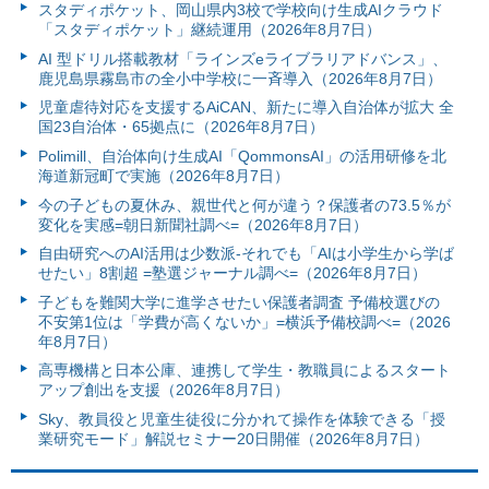
スタディポケット、岡山県内3校で学校向け生成AIクラウド
「スタディポケット」継続運用（2026年8月7日）
AI 型ドリル搭載教材「ラインズeライブラリアドバンス」、
鹿児島県霧島市の全小中学校に一斉導入（2026年8月7日）
児童虐待対応を支援するAiCAN、新たに導入自治体が拡大 全
国23自治体・65拠点に（2026年8月7日）
Polimill、自治体向け生成AI「QommonsAI」の活用研修を北
海道新冠町で実施（2026年8月7日）
今の子どもの夏休み、親世代と何が違う？保護者の73.5％が
変化を実感=朝日新聞社調べ=（2026年8月7日）
自由研究へのAI活用は少数派-それでも「AIは小学生から学ば
せたい」8割超 =塾選ジャーナル調べ=（2026年8月7日）
子どもを難関大学に進学させたい保護者調査 予備校選びの
不安第1位は「学費が高くないか」=横浜予備校調べ=（2026
年8月7日）
高専機構と日本公庫、連携して学生・教職員によるスタート
アップ創出を支援（2026年8月7日）
Sky、教員役と児童生徒役に分かれて操作を体験できる「授
業研究モード」解説セミナー20日開催（2026年8月7日）