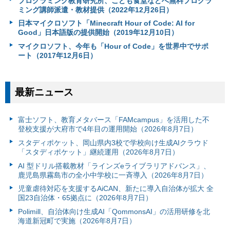
プログラミング教育研究所、こども食堂などへ無料プログラ
ミング講師派遣・教材提供（2022年12月26日）
日本マイクロソフト「Minecraft Hour of Code: AI for
Good」日本語版の提供開始（2019年12月10日）
マイクロソフト、今年も「Hour of Code」を世界中でサポ
ート（2017年12月6日）
最新ニュース
富⼠ソフト、教育メタバース「FAMcampus」を活用した不
登校支援が大府市で4年目の運用開始（2026年8月7日）
スタディポケット、岡山県内3校で学校向け生成AIクラウド
「スタディポケット」継続運用（2026年8月7日）
AI 型ドリル搭載教材「ラインズeライブラリアドバンス」、
鹿児島県霧島市の全小中学校に一斉導入（2026年8月7日）
児童虐待対応を支援するAiCAN、新たに導入自治体が拡大 全
国23自治体・65拠点に（2026年8月7日）
Polimill、自治体向け生成AI「QommonsAI」の活用研修を北
海道新冠町で実施（2026年8月7日）