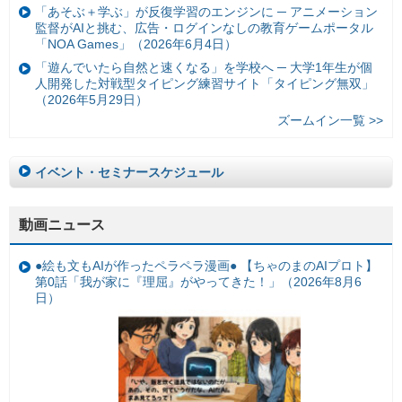
「あそぶ＋学ぶ」が反復学習のエンジンに ─ アニメーション
監督がAIと挑む、広告・ログインなしの教育ゲームポータル
「NOA Games」（2026年6月4日）
「遊んでいたら自然と速くなる」を学校へ ─ 大学1年生が個
人開発した対戦型タイピング練習サイト「タイピング無双」
（2026年5月29日）
ズームイン一覧 >>
イベント・セミナースケジュール
動画ニュース
●絵も文もAIが作ったペラペラ漫画● 【ちゃのまのAIプロト】
第0話「我が家に『理屈』がやってきた！」（2026年8月6
日）