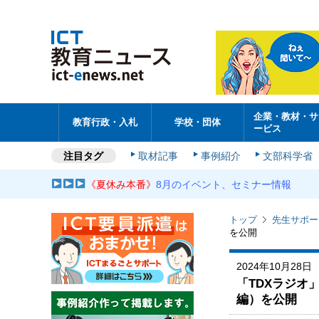
企業・教材・サ
教育行政・入札
学校・団体
ービス
注目タグ
取材記事
事例紹介
文部科学省
《夏休み本番》
8月のイベント、セミナー情報
トップ
先生サポー
を公開
2024年10月28日
「TDXラジオ」T
編）を公開