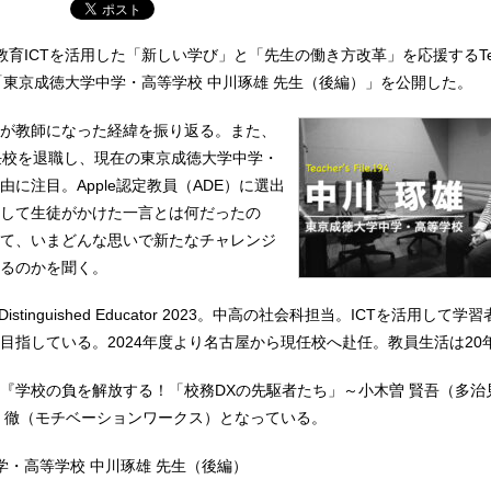
教育ICTを活用した「新しい学び」と「先生の働き方改革」を応援するTeac
e.194 「東京成徳大学中学・高等学校 中川琢雄 先生（後編）」を公開した。
が教師になった経緯を振り返る。また、
任校を退職し、現在の東京成徳大学中学・
に注目。Apple認定教員（ADE）に選出
して生徒がかけた一言とは何だったの
て、いまどんな思いで新たなチャレンジ
るのかを聞く。
Distinguished Educator 2023。中高の社会科担当。ICTを活用して
目指している。2024年度より名古屋から現任校へ赴任。教員生活は20
『学校の負を解放する！「校務DXの先駆者たち」～小木曽 賢吾（多治
 徹（モチベーションワークス）となっている。
学・高等学校 中川琢雄 先生（後編）