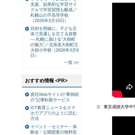
支援、効果的な学習サイ
クルで学習習慣も醸成／
札幌山の手高等学校
（2026年3月10日）
目的を明確に、子ども主
体で見通しを立てる授業
— 札幌に届ける“大樹町
の魅力”／北海道大樹町立
大樹小学校（2026年3月9
日）
一覧 >>
おすすめ情報 <PR>
貴社Webサイトの“事例紹
介”記事転載サービス
□ 東京成徳大学中
ICT教育ニュースをスマ
ホでアプリのように読む
方法
イベント・セミナー・体
験会・公開授業の無料告