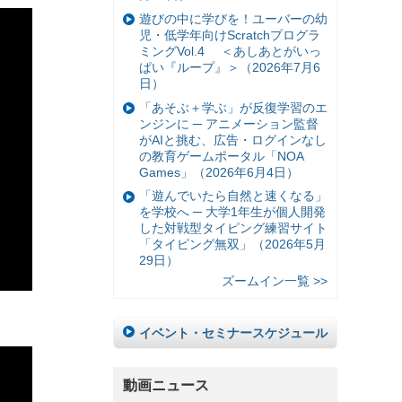
遊びの中に学びを！ユーバーの幼
児・低学年向けScratchプログラ
ミングVol.4 ＜あしあとがいっ
ぱい『ループ』＞（2026年7月6
日）
「あそぶ＋学ぶ」が反復学習のエ
ンジンに ─ アニメーション監督
がAIと挑む、広告・ログインなし
の教育ゲームポータル「NOA
Games」（2026年6月4日）
「遊んでいたら自然と速くなる」
を学校へ ─ 大学1年生が個人開発
した対戦型タイピング練習サイト
「タイピング無双」（2026年5月
29日）
ズームイン一覧 >>
イベント・セミナースケジュール
動画ニュース