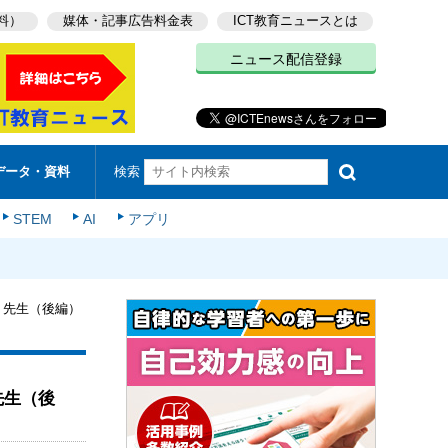
料）
媒体・記事広告料金表
ICT教育ニュースとは
ニュース配信登録
検索
データ・資料
STEM
AI
アプリ
琢雄 先生（後編）
 先生（後