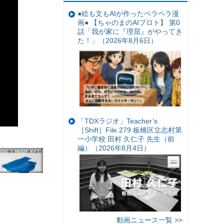
●絵も文もAIが作ったペラペラ漫
画● 【ちゃのまのAIプロト】 第0
話「我が家に『理屈』がやってき
た！」（2026年8月6日）
「TDXラジオ」Teacher’s
［Shift］File.279 板橋区立志村第
一小学校 田村 久仁子 先生（前
編）（2026年8月4日）
動画ニュース一覧 >>