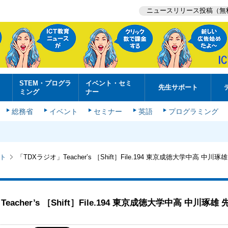
ニュースリリース投稿（無
STEM・プログラ
イベント・セミ
先生サポート
ミング
ナー
総務省
イベント
セミナー
英語
プログラミング
ト
「TDXラジオ」Teacher’s ［Shift］File.194 東京成徳大学中高 中川
eacher’s ［Shift］File.194 東京成徳大学中高 中川琢雄