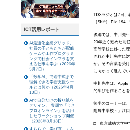
TDXラジオは7日、
［Shift］ Fil
ICT活用レポート
後編では、中川先生
20年近く勤めた前
AI最適化企業グリッド、
社員の子どもたちが配船
高等学校に移った理由
ゲームや工作プログラミ
された中川先生に対
ングで社会インフラを支
か。その言葉を受け
える仕事を学ぶ（2026年
5月7日）
に向かって進んでい
「数学AI」で途中式まで
理解できる学習支援ツー
中川先生は、Apple 
ルとは何か（2026年4月
的学びを作ることを
13日）
AIで自分だけの折り紙を
後半のコーナーは、
デザイン、 豊洲で「うさ
プロオンライン」を活用
附属中学校～』江口
したワークショップ開催
（2026年3月18日）
□ 東京成徳大学中
すららで「学び直し」を