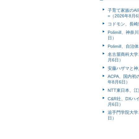
子育て家族のAI
=（2026年8月
コドモン、長崎県
Polimill、
日）
Polimill、
名古屋商科大学
月6日）
安藤ハザマと神
ACPA、国内
年8月6日）
NTT東日本、江
C&R社、DX
月6日）
追手門学院大学、
日）