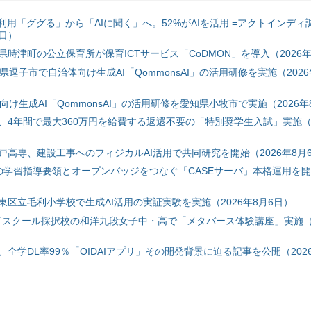
利用「ググる」から「AIに聞く」へ。52%がAIを活用 =アクトインディ
6日）
時津町の公立保育所が保育ICTサービス「CoDMON」を導入（2026年
神奈川県逗子市で自治体向け生成AI「QommonsAI」の活用研修を実施（2026
自治体向け生成AI「QommonsAI」の活用研修を愛知県小牧市で実施（2026年
、4年間で最大360万円を給費する返還不要の「特別奨学生入試」実施（2
戸高専、建設工事へのフィジカルAI活用で共同研究を開始（2026年8月
初の学習指導要領とオープンバッジをつなぐ「CASEサーバ」本格運用を開始
東区立毛利小学校で生成AI活用の実証実験を実施（2026年8月6日）
ハイスクール採択校の和洋九段女子中・高で「メタバース体験講座」実施（2
全学DL率99％「OIDAIアプリ」その開発背景に迫る記事を公開（2026