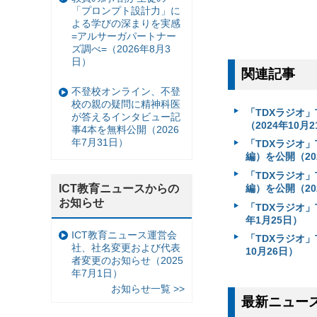
「プロンプト設計力」に
よる学びの深まりを実感
=アルサーガパートナー
ズ調べ=（2026年8月3
日）
関連記事
不登校オンライン、不登
校の親の疑問に精神科医
「TDXラジオ」T
が答えるインタビュー記
（2024年10月
事4本を無料公開（2026
年7月31日）
「TDXラジオ」T
編）を公開（20
「TDXラジオ」T
ICT教育ニュースからの
編）を公開（20
お知らせ
「TDXラジオ」Te
年1月25日）
ICT教育ニュース運営会
「TDXラジオ」Te
社、社名変更および代表
10月26日）
者変更のお知らせ（2025
年7月1日）
お知らせ一覧 >>
最新ニュー