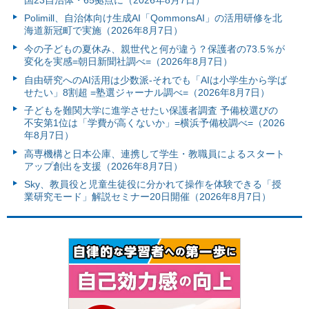
Polimill、自治体向け生成AI「QommonsAI」の活用研修を北
海道新冠町で実施（2026年8月7日）
今の子どもの夏休み、親世代と何が違う？保護者の73.5％が
変化を実感=朝日新聞社調べ=（2026年8月7日）
自由研究へのAI活用は少数派-それでも「AIは小学生から学ば
せたい」8割超 =塾選ジャーナル調べ=（2026年8月7日）
子どもを難関大学に進学させたい保護者調査 予備校選びの
不安第1位は「学費が高くないか」=横浜予備校調べ=（2026
年8月7日）
高専機構と日本公庫、連携して学生・教職員によるスタート
アップ創出を支援（2026年8月7日）
Sky、教員役と児童生徒役に分かれて操作を体験できる「授
業研究モード」解説セミナー20日開催（2026年8月7日）