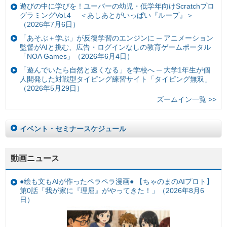
遊びの中に学びを！ユーバーの幼児・低学年向けScratchプロ
グラミングVol.4 ＜あしあとがいっぱい『ループ』＞
（2026年7月6日）
「あそぶ＋学ぶ」が反復学習のエンジンに ─ アニメーション
監督がAIと挑む、広告・ログインなしの教育ゲームポータル
「NOA Games」（2026年6月4日）
「遊んでいたら自然と速くなる」を学校へ ─ 大学1年生が個
人開発した対戦型タイピング練習サイト「タイピング無双」
（2026年5月29日）
ズームイン一覧 >>
イベント・セミナースケジュール
動画ニュース
●絵も文もAIが作ったペラペラ漫画● 【ちゃのまのAIプロト】
第0話「我が家に『理屈』がやってきた！」（2026年8月6
日）