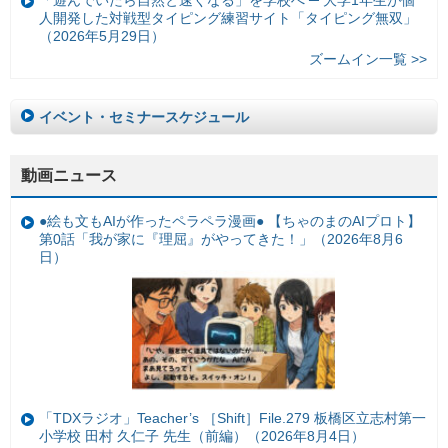
「遊んでいたら自然と速くなる」を学校へ ─ 大学1年生が個
人開発した対戦型タイピング練習サイト「タイピング無双」
（2026年5月29日）
ズームイン一覧 >>
イベント・セミナースケジュール
動画ニュース
●絵も文もAIが作ったペラペラ漫画● 【ちゃのまのAIプロト】
第0話「我が家に『理屈』がやってきた！」（2026年8月6
日）
「TDXラジオ」Teacher’s ［Shift］File.279 板橋区立志村第一
小学校 田村 久仁子 先生（前編）（2026年8月4日）