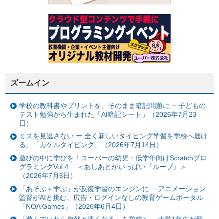
ズームイン
学校の教科書やプリントを、そのまま暗記問題に ─ 子どもの
テスト勉強から生まれた「AI暗記シート」（2026年7月23
日）
ミスを見逃さない ー 全く新しいタイピング学習を学校へ届け
る。「カケルタイピング」（2026年7月14日）
遊びの中に学びを！ユーバーの幼児・低学年向けScratchプロ
グラミングVol.4 ＜あしあとがいっぱい『ループ』＞
（2026年7月6日）
「あそぶ＋学ぶ」が反復学習のエンジンに ─ アニメーション
監督がAIと挑む、広告・ログインなしの教育ゲームポータル
「NOA Games」（2026年6月4日）