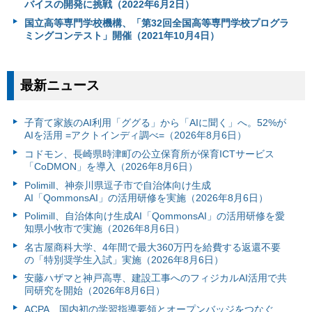
バイスの開発に挑戦（2022年6月2日）
国立高等専門学校機構、「第32回全国高等専門学校プログラ
ミングコンテスト」開催（2021年10月4日）
最新ニュース
子育て家族のAI利用「ググる」から「AIに聞く」へ。52%が
AIを活用 =アクトインディ調べ=（2026年8月6日）
コドモン、長崎県時津町の公立保育所が保育ICTサービス
「CoDMON」を導入（2026年8月6日）
Polimill、神奈川県逗子市で自治体向け生成
AI「QommonsAI」の活用研修を実施（2026年8月6日）
Polimill、自治体向け生成AI「QommonsAI」の活用研修を愛
知県小牧市で実施（2026年8月6日）
名古屋商科大学、4年間で最大360万円を給費する返還不要
の「特別奨学生入試」実施（2026年8月6日）
安藤ハザマと神戸高専、建設工事へのフィジカルAI活用で共
同研究を開始（2026年8月6日）
ACPA、国内初の学習指導要領とオープンバッジをつなぐ