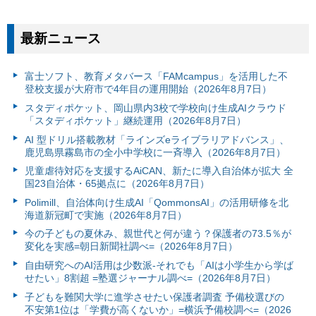
最新ニュース
富⼠ソフト、教育メタバース「FAMcampus」を活用した不
登校支援が大府市で4年目の運用開始（2026年8月7日）
スタディポケット、岡山県内3校で学校向け生成AIクラウド
「スタディポケット」継続運用（2026年8月7日）
AI 型ドリル搭載教材「ラインズeライブラリアドバンス」、
鹿児島県霧島市の全小中学校に一斉導入（2026年8月7日）
児童虐待対応を支援するAiCAN、新たに導入自治体が拡大 全
国23自治体・65拠点に（2026年8月7日）
Polimill、自治体向け生成AI「QommonsAI」の活用研修を北
海道新冠町で実施（2026年8月7日）
今の子どもの夏休み、親世代と何が違う？保護者の73.5％が
変化を実感=朝日新聞社調べ=（2026年8月7日）
自由研究へのAI活用は少数派-それでも「AIは小学生から学ば
せたい」8割超 =塾選ジャーナル調べ=（2026年8月7日）
子どもを難関大学に進学させたい保護者調査 予備校選びの
不安第1位は「学費が高くないか」=横浜予備校調べ=（2026