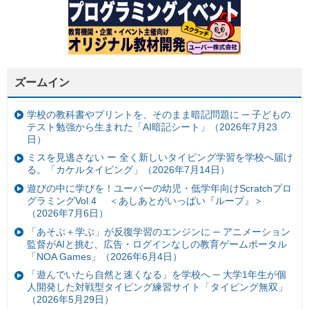
ズームイン
学校の教科書やプリントを、そのまま暗記問題に ─ 子どもの
テスト勉強から生まれた「AI暗記シート」（2026年7月23
日）
ミスを見逃さない ー 全く新しいタイピング学習を学校へ届け
る。「カケルタイピング」（2026年7月14日）
遊びの中に学びを！ユーバーの幼児・低学年向けScratchプロ
グラミングVol.4 ＜あしあとがいっぱい『ループ』＞
（2026年7月6日）
「あそぶ＋学ぶ」が反復学習のエンジンに ─ アニメーション
監督がAIと挑む、広告・ログインなしの教育ゲームポータル
「NOA Games」（2026年6月4日）
「遊んでいたら自然と速くなる」を学校へ ─ 大学1年生が個
人開発した対戦型タイピング練習サイト「タイピング無双」
（2026年5月29日）