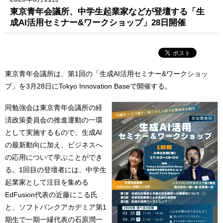
東京青年会議所、中学生起業家などが登壇する「生
成AI活用セミナー&ワークショップ」28日開催
東京青年会議所は、第1回の「生成AI活用セミナー&ワークショッ
プ」を3月28日にTokyo Innovation Baseで開催する。
同勉強会は東京青年会議所の経
済政策委員会の推進運動の一環
として実施するもので、生成AI
の最新動向に加え、ビジネスへ
の応用について学ぶことができ
る。1回目の登壇者には、中学生
起業家として注目を集める
EdFusion代表の近藤にこる氏
と、ソフトバンクアカデミア第1
期生で一期一縁代表の石原潤一