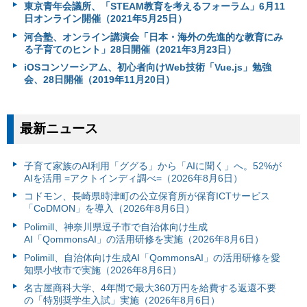
東京青年会議所、「STEAM教育を考えるフォーラム」6月11
日オンライン開催（2021年5月25日）
河合塾、オンライン講演会「日本・海外の先進的な教育にみ
る子育てのヒント」28日開催（2021年3月23日）
iOSコンソーシアム、初心者向けWeb技術「Vue.js」勉強
会、28日開催（2019年11月20日）
最新ニュース
子育て家族のAI利用「ググる」から「AIに聞く」へ。52%が
AIを活用 =アクトインディ調べ=（2026年8月6日）
コドモン、長崎県時津町の公立保育所が保育ICTサービス
「CoDMON」を導入（2026年8月6日）
Polimill、神奈川県逗子市で自治体向け生成
AI「QommonsAI」の活用研修を実施（2026年8月6日）
Polimill、自治体向け生成AI「QommonsAI」の活用研修を愛
知県小牧市で実施（2026年8月6日）
名古屋商科大学、4年間で最大360万円を給費する返還不要
の「特別奨学生入試」実施（2026年8月6日）