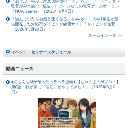
「あそぶ＋学ぶ」が反復学習のエンジンに ─ アニメーション
監督がAIと挑む、広告・ログインなしの教育ゲームポータル
「NOA Games」（2026年6月4日）
「遊んでいたら自然と速くなる」を学校へ ─ 大学1年生が個
人開発した対戦型タイピング練習サイト「タイピング無双」
（2026年5月29日）
ズームイン一覧 >>
イベント・セミナースケジュール
動画ニュース
●絵も文もAIが作ったペラペラ漫画● 【ちゃのまのAIプロト】
第0話「我が家に『理屈』がやってきた！」（2026年8月6
日）