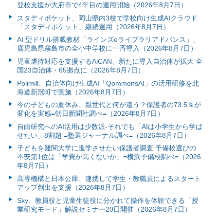
登校支援が大府市で4年目の運用開始（2026年8月7日）
スタディポケット、岡山県内3校で学校向け生成AIクラウド
「スタディポケット」継続運用（2026年8月7日）
AI 型ドリル搭載教材「ラインズeライブラリアドバンス」、
鹿児島県霧島市の全小中学校に一斉導入（2026年8月7日）
児童虐待対応を支援するAiCAN、新たに導入自治体が拡大 全
国23自治体・65拠点に（2026年8月7日）
Polimill、自治体向け生成AI「QommonsAI」の活用研修を北
海道新冠町で実施（2026年8月7日）
今の子どもの夏休み、親世代と何が違う？保護者の73.5％が
変化を実感=朝日新聞社調べ=（2026年8月7日）
自由研究へのAI活用は少数派-それでも「AIは小学生から学ば
せたい」8割超 =塾選ジャーナル調べ=（2026年8月7日）
子どもを難関大学に進学させたい保護者調査 予備校選びの
不安第1位は「学費が高くないか」=横浜予備校調べ=（2026
年8月7日）
高専機構と日本公庫、連携して学生・教職員によるスタート
アップ創出を支援（2026年8月7日）
Sky、教員役と児童生徒役に分かれて操作を体験できる「授
業研究モード」解説セミナー20日開催（2026年8月7日）