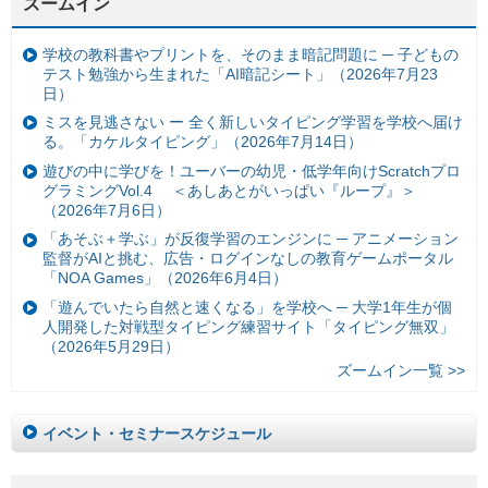
ズームイン
学校の教科書やプリントを、そのまま暗記問題に ─ 子どもの
テスト勉強から生まれた「AI暗記シート」（2026年7月23
日）
ミスを見逃さない ー 全く新しいタイピング学習を学校へ届け
る。「カケルタイピング」（2026年7月14日）
遊びの中に学びを！ユーバーの幼児・低学年向けScratchプロ
グラミングVol.4 ＜あしあとがいっぱい『ループ』＞
（2026年7月6日）
「あそぶ＋学ぶ」が反復学習のエンジンに ─ アニメーション
監督がAIと挑む、広告・ログインなしの教育ゲームポータル
「NOA Games」（2026年6月4日）
「遊んでいたら自然と速くなる」を学校へ ─ 大学1年生が個
人開発した対戦型タイピング練習サイト「タイピング無双」
（2026年5月29日）
ズームイン一覧 >>
イベント・セミナースケジュール