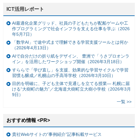
ICT活用レポート
AI最適化企業グリッド、社員の子どもたちが配船ゲームや工
作プログラミングで社会インフラを支える仕事を学ぶ（2026
年5月7日）
「数学AI」で途中式まで理解できる学習支援ツールとは何か
（2026年4月13日）
AIで自分だけの折り紙をデザイン、 豊洲で「うさプロオンラ
イン」を活用したワークショップ開催（2026年3月18日）
すららで「学び直し」を支援、効果的な学習サイクルで学習
習慣も醸成／札幌山の手高等学校（2026年3月10日）
目的を明確に、子ども主体で見通しを立てる授業— 札幌に届
ける“大樹町の魅力”／北海道大樹町立大樹小学校（2026年3月
9日）
一覧 >>
おすすめ情報 <PR>
貴社Webサイトの“事例紹介”記事転載サービス