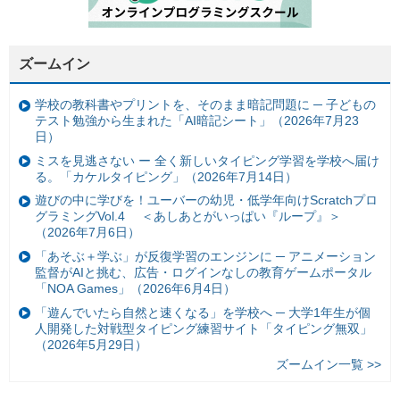
ズームイン
学校の教科書やプリントを、そのまま暗記問題に ─ 子どもの
テスト勉強から生まれた「AI暗記シート」（2026年7月23
日）
ミスを見逃さない ー 全く新しいタイピング学習を学校へ届け
る。「カケルタイピング」（2026年7月14日）
遊びの中に学びを！ユーバーの幼児・低学年向けScratchプロ
グラミングVol.4 ＜あしあとがいっぱい『ループ』＞
（2026年7月6日）
「あそぶ＋学ぶ」が反復学習のエンジンに ─ アニメーション
監督がAIと挑む、広告・ログインなしの教育ゲームポータル
「NOA Games」（2026年6月4日）
「遊んでいたら自然と速くなる」を学校へ ─ 大学1年生が個
人開発した対戦型タイピング練習サイト「タイピング無双」
（2026年5月29日）
ズームイン一覧 >>