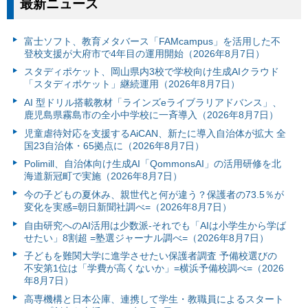
最新ニュース
富⼠ソフト、教育メタバース「FAMcampus」を活用した不
登校支援が大府市で4年目の運用開始（2026年8月7日）
スタディポケット、岡山県内3校で学校向け生成AIクラウド
「スタディポケット」継続運用（2026年8月7日）
AI 型ドリル搭載教材「ラインズeライブラリアドバンス」、
鹿児島県霧島市の全小中学校に一斉導入（2026年8月7日）
児童虐待対応を支援するAiCAN、新たに導入自治体が拡大 全
国23自治体・65拠点に（2026年8月7日）
Polimill、自治体向け生成AI「QommonsAI」の活用研修を北
海道新冠町で実施（2026年8月7日）
今の子どもの夏休み、親世代と何が違う？保護者の73.5％が
変化を実感=朝日新聞社調べ=（2026年8月7日）
自由研究へのAI活用は少数派-それでも「AIは小学生から学ば
せたい」8割超 =塾選ジャーナル調べ=（2026年8月7日）
子どもを難関大学に進学させたい保護者調査 予備校選びの
不安第1位は「学費が高くないか」=横浜予備校調べ=（2026
年8月7日）
高専機構と日本公庫、連携して学生・教職員によるスタート