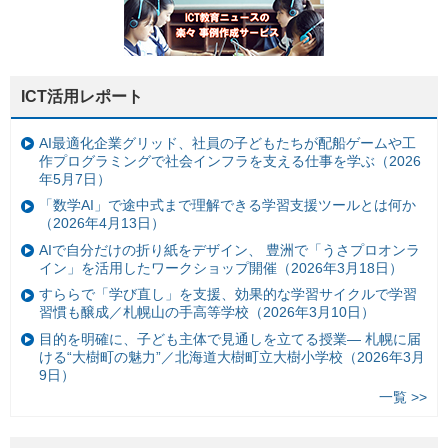
ICT活用レポート
AI最適化企業グリッド、社員の子どもたちが配船ゲームや工
作プログラミングで社会インフラを支える仕事を学ぶ（2026
年5月7日）
「数学AI」で途中式まで理解できる学習支援ツールとは何か
（2026年4月13日）
AIで自分だけの折り紙をデザイン、 豊洲で「うさプロオンラ
イン」を活用したワークショップ開催（2026年3月18日）
すららで「学び直し」を支援、効果的な学習サイクルで学習
習慣も醸成／札幌山の手高等学校（2026年3月10日）
目的を明確に、子ども主体で見通しを立てる授業— 札幌に届
ける“大樹町の魅力”／北海道大樹町立大樹小学校（2026年3月
9日）
一覧 >>