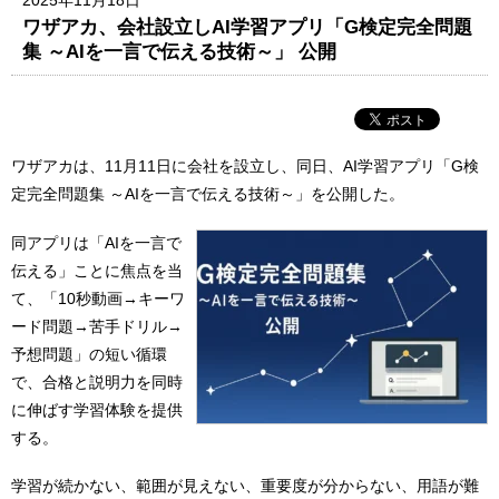
ワザアカ、会社設立しAI学習アプリ「G検定完全問題
集 ～AIを一言で伝える技術～」 公開
ワザアカは、11月11日に会社を設立し、同日、AI学習アプリ「G検
定完全問題集 ～AIを一言で伝える技術～」を公開した。
同アプリは「AIを一言で
伝える」ことに焦点を当
て、「10秒動画→キーワ
ード問題→苦手ドリル→
予想問題」の短い循環
で、合格と説明力を同時
に伸ばす学習体験を提供
する。
学習が続かない、範囲が見えない、重要度が分からない、用語が難