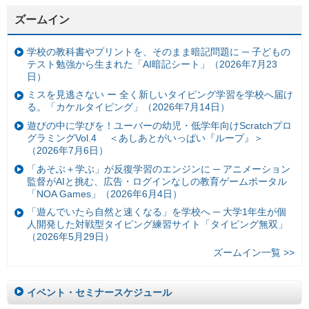
ズームイン
学校の教科書やプリントを、そのまま暗記問題に ─ 子どもの
テスト勉強から生まれた「AI暗記シート」（2026年7月23
日）
ミスを見逃さない ー 全く新しいタイピング学習を学校へ届け
る。「カケルタイピング」（2026年7月14日）
遊びの中に学びを！ユーバーの幼児・低学年向けScratchプロ
グラミングVol.4 ＜あしあとがいっぱい『ループ』＞
（2026年7月6日）
「あそぶ＋学ぶ」が反復学習のエンジンに ─ アニメーション
監督がAIと挑む、広告・ログインなしの教育ゲームポータル
「NOA Games」（2026年6月4日）
「遊んでいたら自然と速くなる」を学校へ ─ 大学1年生が個
人開発した対戦型タイピング練習サイト「タイピング無双」
（2026年5月29日）
ズームイン一覧 >>
イベント・セミナースケジュール