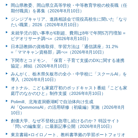
岡山県教委、岡山県立高等学校・中等教育学校の校長職（任
期付職員）を募集（2026年8月10日）
ジンジブキャリア、進路相談会で現役高校生に聞いた「なり
たい職業」2026（2026年8月10日）
未就学児の習い事率が6割超、費用は8年で年間5万円増加 =
ビデオリサーチ調べ=（2026年8月10日）
日本語教師の資格取得、学習方法は「通信講座」31.2%
=「ママキャン資格部」調べ=（2026年8月10日）
下関市とコドモン、「保育・子育て支援のDXに関する連携
協定」締結（2026年8月10日）
みんがく、栃木県矢板市の全小・中学校に「スクールAI」を
導入（2026年8月10日）
オトナル、こども家庭庁初のポッドキャスト番組『こども家
庭庁のなかのひと』制作支援（2026年8月10日）
Polimill、北海道洞爺湖町で自治体向け生成
AI「QommonsAI」の活用研修（初級編）実施（2026年8月
10日）
創価大学、なぜ不登校は急増し続けるのか？ 特設サイト
「問いの編集室」に最新記事公開（2026年8月10日）
東京書籍×ロイロノート、教科書準拠の学習ポートフォリオ