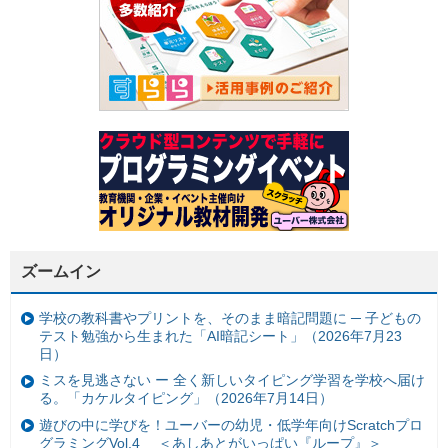
ズームイン
学校の教科書やプリントを、そのまま暗記問題に ─ 子どもの
テスト勉強から生まれた「AI暗記シート」（2026年7月23
日）
ミスを見逃さない ー 全く新しいタイピング学習を学校へ届け
る。「カケルタイピング」（2026年7月14日）
遊びの中に学びを！ユーバーの幼児・低学年向けScratchプロ
グラミングVol.4 ＜あしあとがいっぱい『ループ』＞