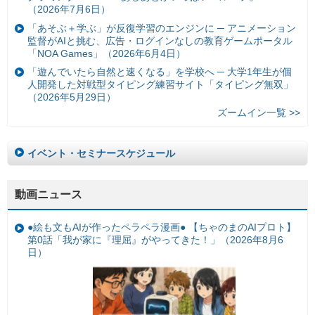
（2026年7月6日）
「あそぶ＋学ぶ」が反復学習のエンジンに ─ アニメーション
監督がAIと挑む、広告・ログインなしの教育ゲームポータル
「NOA Games」（2026年6月4日）
「遊んでいたら自然と速くなる」を学校へ ─ 大学1年生が個
人開発した対戦型タイピング練習サイト「タイピング無双」
（2026年5月29日）
ズームイン一覧 >>
イベント・セミナースケジュール
動画ニュース
●絵も文もAIが作ったペラペラ漫画● 【ちゃのまのAIプロト】
第0話「我が家に『理屈』がやってきた！」（2026年8月6
日）