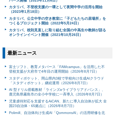
バース開催（2023年11月6日）
カタリバ、不登校支援の一環として夜間中学の活用を開始
（2023年1月18日）
カタリバ、公立中学の空き教室に「子どもたちの居場所」を
つくるプロジェクト開始（2022年5月24日）
カタリバ、校則見直しに取り組む全国の中高生や教師が語る
オンラインイベント開催（2021年10月26日）
最新ニュース
富⼠ソフト、教育メタバース「FAMcampus」を活用した不
登校支援が大府市で4年目の運用開始（2026年8月7日）
スタディポケット、岡山県内3校で学校向け生成AIクラウド
「スタディポケット」継続運用（2026年8月7日）
AI 型ドリル搭載教材「ラインズeライブラリアドバンス」、
鹿児島県霧島市の全小中学校に一斉導入（2026年8月7日）
児童虐待対応を支援するAiCAN、新たに導入自治体が拡大 全
国23自治体・65拠点に（2026年8月7日）
Polimill、自治体向け生成AI「QommonsAI」の活用研修を北