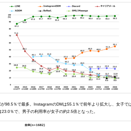
が98.5％で最多。InstagramのDMは55.1％で前年より拡大し、女子
rdは23.0％で、男子の利用率が女子の約2.5倍となった。