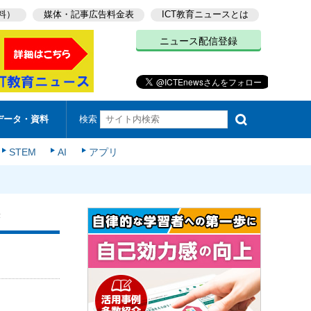
料）
媒体・記事広告料金表
ICT教育ニュースとは
ニュース配信登録
検索
データ・資料
STEM
AI
アプリ
表