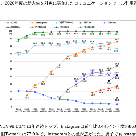
日、2026年度の新入生を対象に実施したコミュニケーションツール利用
NEが99.1％で13年連続トップ。Instagramは前年比3.4ポイント増の86
witter）は77.0％で、Instagramとの差が広がった。男子でもInsta