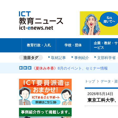
企業・教材・サ
教育行政・入札
学校・団体
ービス
注目タグ
取材記事
事例紹介
文部科学省
《夏休み本番》
8月のイベント、セミナー情報
トップ
データ・資
2026年5月14日
東京工科大学