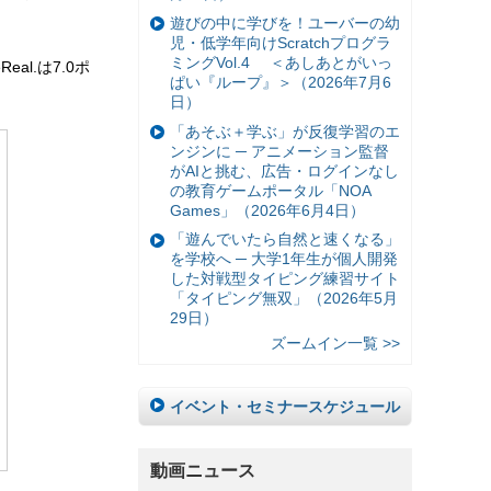
遊びの中に学びを！ユーバーの幼
児・低学年向けScratchプログラ
ミングVol.4 ＜あしあとがいっ
al.は7.0ポ
ぱい『ループ』＞（2026年7月6
日）
「あそぶ＋学ぶ」が反復学習のエ
ンジンに ─ アニメーション監督
がAIと挑む、広告・ログインなし
の教育ゲームポータル「NOA
Games」（2026年6月4日）
「遊んでいたら自然と速くなる」
を学校へ ─ 大学1年生が個人開発
した対戦型タイピング練習サイト
「タイピング無双」（2026年5月
29日）
ズームイン一覧 >>
イベント・セミナースケジュール
動画ニュース