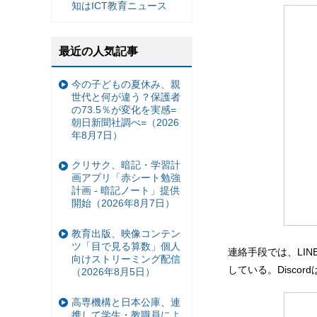
知はICT教育ニュース
最近の人気記事
今の子どもの夏休み、親
世代と何が違う？保護者
の73.5％が変化を実感=
朝日新聞社調べ=（2026
年8月7日）
クリサク、暗記・学習計
画アプリ「赤シート勉強
計画 - 暗記ノート」提供
開始（2026年8月7日）
教育出版、映像コンテン
ツ「目で見る算数」個人
連絡手段では、LINE
向けストリーミング配信
している。Disco
（2026年8月5日）
高専機構と日本公庫、連
携して学生・教職員によ