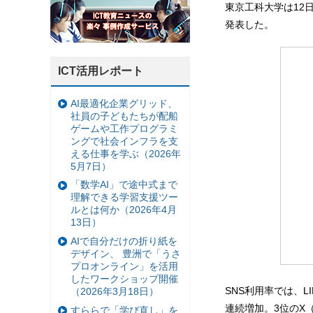
東京工科大学は12
発表した。
ICT活用レポート
AI最適化企業グリッド、
社員の子どもたちが配船
ゲームや工作プログラミ
ングで社会インフラを支
える仕事を学ぶ（2026年
5月7日）
「数学AI」で途中式まで
理解できる学習支援ツー
ルとは何か（2026年4月
13日）
AIで自分だけの折り紙を
デザイン、 豊洲で「うさ
プロオンライン」を活用
したワークショップ開催
SNS利用率では、LI
（2026年3月18日）
連続増加。3位のX（旧T
すららで「学び直し」を