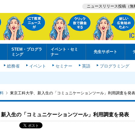
ニュースリリース投稿（無
STEM・プログラ
イベント・セミ
先生サポート
ミング
ナー
総務省
イベント
セミナー
英語
プログラミング
料
東京工科大学、新入生の「コミュニケーションツール」利用調査を発
、新入生の「コミュニケーションツール」利用調査を発表