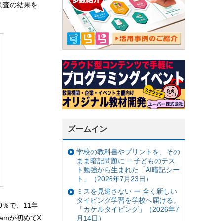
調査の結果を
ズームイン
学校の教科書やプリントを、その
まま暗記問題に ─ 子どものテス
ト勉強から生まれた「AI暗記シー
ト」（2026年7月23日）
ミスを見逃さない ー 全く新しい
タイピング学習を学校へ届ける。
.0％で、11年
「カケルタイピング」（2026年7
gramが初めてX
月14日）