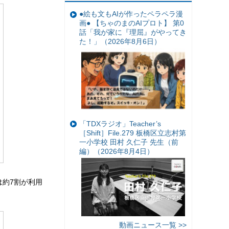
●絵も文もAIが作ったペラペラ漫
画● 【ちゃのまのAIプロト】 第0
話「我が家に『理屈』がやってき
た！」（2026年8月6日）
「TDXラジオ」Teacher’s
［Shift］File.279 板橋区立志村第
一小学校 田村 久仁子 先生（前
編）（2026年8月4日）
では約7割が利用
動画ニュース一覧 >>