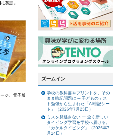
中1英語』
ズームイン
学校の教科書やプリントを、その
ページ。電子版
まま暗記問題に ─ 子どものテス
ト勉強から生まれた「AI暗記シー
ト」（2026年7月23日）
ミスを見逃さない ー 全く新しい
タイピング学習を学校へ届ける。
「カケルタイピング」（2026年7
月14日）