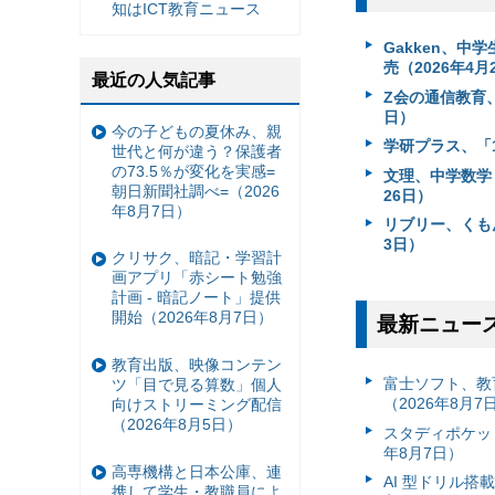
知はICT教育ニュース
Gakken、
売（2026年4月
最近の人気記事
Z会の通信教育、
日）
今の子どもの夏休み、親
学研プラス、「
世代と何が違う？保護者
の73.5％が変化を実感=
文理、中学数学
朝日新聞社調べ=（2026
26日）
年8月7日）
リブリー、くも
3日）
クリサク、暗記・学習計
画アプリ「赤シート勉強
計画 - 暗記ノート」提供
開始（2026年8月7日）
最新ニュー
教育出版、映像コンテン
富⼠ソフト、教
ツ「目で見る算数」個人
（2026年8月7
向けストリーミング配信
（2026年8月5日）
スタディポケッ
年8月7日）
高専機構と日本公庫、連
AI 型ドリル
携して学生・教職員によ