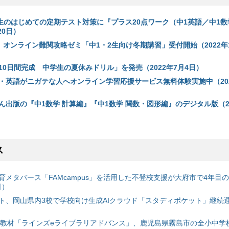
中学生のはじめての定期テスト対策に『プラス20点ワーク（中1英語／中1
20日）
オンライン難関攻略ゼミ「中1・2生向け冬期講習」受付開始（2022年1
10日間完成 中学生の夏休みドリル」を発売（2022年7月4日）
・英語がニガテな人へオンライン学習応援サービス無料体験実施中（202
ん出版の『中1数学 計算編』『中1数学 関数・図形編』のデジタル版（20
ス
育メタバース「FAMcampus」を活用した不登校支援が大府市で4年目
日）
ト、岡山県内3校で学校向け生成AIクラウド「スタディポケット」継続運用
搭載教材「ラインズeライブラリアドバンス」、鹿児島県霧島市の全小中学