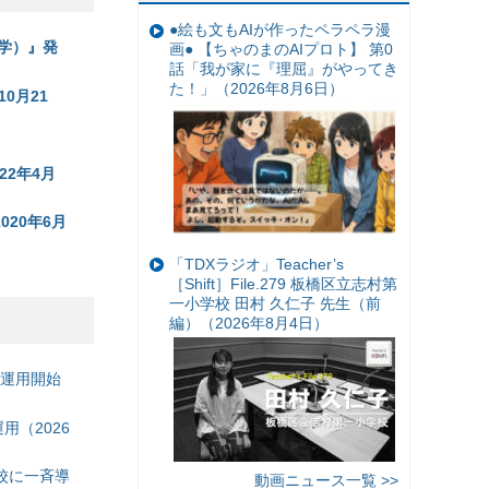
●絵も文もAIが作ったペラペラ漫
数学）』発
画● 【ちゃのまのAIプロト】 第0
話「我が家に『理屈』がやってき
た！」（2026年8月6日）
0月21
2年4月
20年6月
「TDXラジオ」Teacher’s
［Shift］File.279 板橋区立志村第
一小学校 田村 久仁子 先生（前
編）（2026年8月4日）
の運用開始
（2026
校に一斉導
動画ニュース一覧 >>