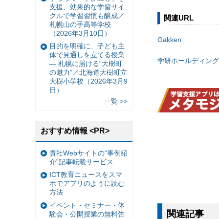
支援、効果的な学習サイ
クルで学習習慣も醸成／
関連URL
札幌山の手高等学校
（2026年3月10日）
Gakken
目的を明確に、子ども主
体で見通しを立てる授業
学研ホールディング
— 札幌に届ける“大樹町
の魅力”／北海道大樹町立
大樹小学校（2026年3月9
日）
一覧 >>
おすすめ情報 <PR>
貴社Webサイトの“事例紹
介”記事転載サービス
ICT教育ニュースをスマ
ホでアプリのように読む
方法
イベント・セミナー・体
関連記事
験会・公開授業の無料告