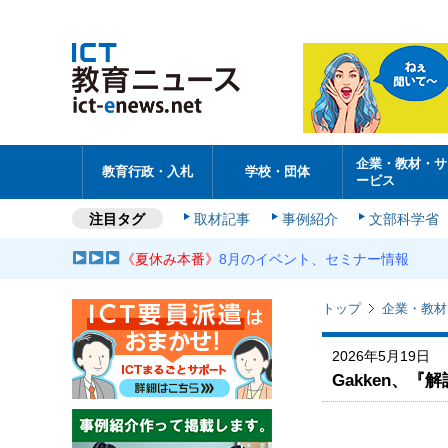
企業・教材・サ
教育行政・入札
学校・団体
ービス
注目タグ
取材記事
事例紹介
文部科学省
《夏休み本番》
8月のイベント、セミナー情報
トップ
企業・教材
2026年5月19日
Gakken、