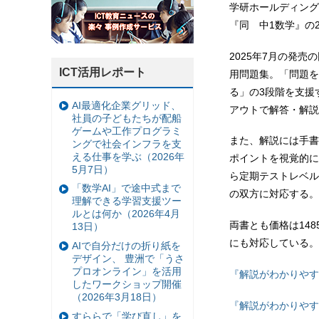
学研ホールディング
『同 中1数学』の
2025年7月の発
ICT活用レポート
用問題集。「問題を
る」の3段階を支援
AI最適化企業グリッド、
アウトで解答・解説
社員の子どもたちが配船
ゲームや工作プログラミ
また、解説には手書
ングで社会インフラを支
える仕事を学ぶ（2026年
ポイントを視覚的に
5月7日）
ら定期テストレベル
「数学AI」で途中式まで
の双方に対応する。
理解できる学習支援ツー
ルとは何か（2026年4月
両書とも価格は148
13日）
にも対応している。
AIで自分だけの折り紙を
デザイン、 豊洲で「うさ
プロオンライン」を活用
『解説がわかりやす
したワークショップ開催
（2026年3月18日）
『解説がわかりやす
すららで「学び直し」を