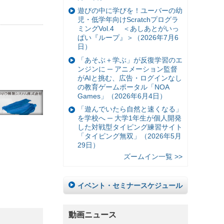
遊びの中に学びを！ユーバーの幼
児・低学年向けScratchプログラ
ミングVol.4 ＜あしあとがいっ
ぱい『ループ』＞（2026年7月6
日）
「あそぶ＋学ぶ」が反復学習のエ
ンジンに ─ アニメーション監督
がAIと挑む、広告・ログインなし
の教育ゲームポータル「NOA
Games」（2026年6月4日）
「遊んでいたら自然と速くなる」
を学校へ ─ 大学1年生が個人開発
した対戦型タイピング練習サイト
「タイピング無双」（2026年5月
29日）
ズームイン一覧 >>
イベント・セミナースケジュール
動画ニュース