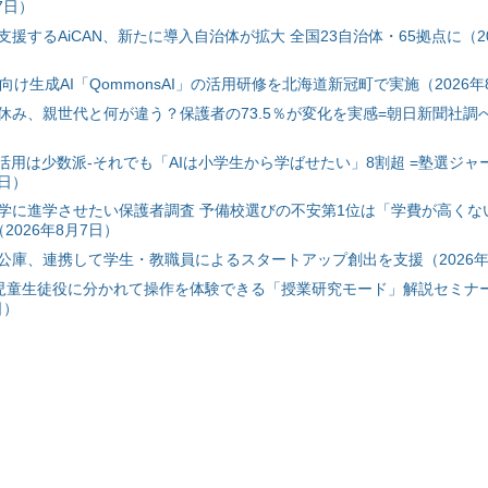
7日）
援するAiCAN、新たに導入自治体が拡大 全国23自治体・65拠点に（20
自治体向け生成AI「QommonsAI」の活用研修を北海道新冠町で実施（2026年
み、親世代と何が違う？保護者の73.5％が変化を実感=朝日新聞社調べ=
I活用は少数派-それでも「AIは小学生から学ばせたい」8割超 =塾選ジャ
7日）
学に進学させたい保護者調査 予備校選びの不安第1位は「学費が高くな
2026年8月7日）
公庫、連携して学生・教職員によるスタートアップ創出を支援（2026年
と児童生徒役に分かれて操作を体験できる「授業研究モード」解説セミナー
日）