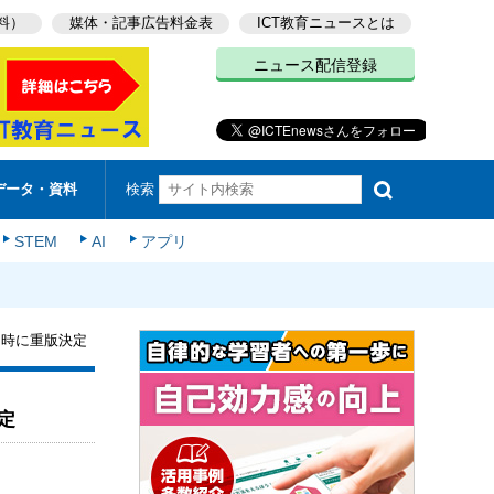
料）
媒体・記事広告料金表
ICT教育ニュースとは
ニュース配信登録
検索
データ・資料
STEM
AI
アプリ
同時に重版決定
定