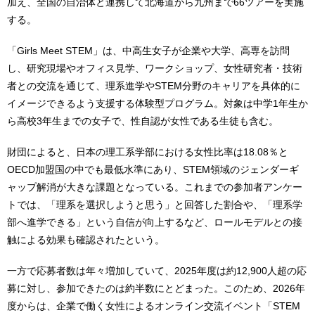
加え、全国の自治体と連携して北海道から九州まで66ツアーを実施
する。
「Girls Meet STEM」は、中高生女子が企業や大学、高専を訪問
し、研究現場やオフィス見学、ワークショップ、女性研究者・技術
者との交流を通じて、理系進学やSTEM分野のキャリアを具体的に
イメージできるよう支援する体験型プログラム。対象は中学1年生か
ら高校3年生までの女子で、性自認が女性である生徒も含む。
財団によると、日本の理工系学部における女性比率は18.08％と
OECD加盟国の中でも最低水準にあり、STEM領域のジェンダーギ
ャップ解消が大きな課題となっている。これまでの参加者アンケー
トでは、「理系を選択しようと思う」と回答した割合や、「理系学
部へ進学できる」という自信が向上するなど、ロールモデルとの接
触による効果も確認されたという。
一方で応募者数は年々増加していて、2025年度は約12,900人超の応
募に対し、参加できたのは約半数にとどまった。このため、2026年
度からは、企業で働く女性によるオンライン交流イベント「STEM