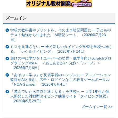
ズームイン
学校の教科書やプリントを、そのまま暗記問題に ─ 子どもの
テスト勉強から生まれた「AI暗記シート」（2026年7月23
日）
ミスを見逃さない ー 全く新しいタイピング学習を学校へ届け
る。「カケルタイピング」（2026年7月14日）
遊びの中に学びを！ユーバーの幼児・低学年向けScratchプロ
グラミングVol.4 ＜あしあとがいっぱい『ループ』＞
（2026年7月6日）
「あそぶ＋学ぶ」が反復学習のエンジンに ─ アニメーション
監督がAIと挑む、広告・ログインなしの教育ゲームポータル
「NOA Games」（2026年6月4日）
「遊んでいたら自然と速くなる」を学校へ ─ 大学1年生が個
人開発した対戦型タイピング練習サイト「タイピング無双」
（2026年5月29日）
ズームイン一覧 >>