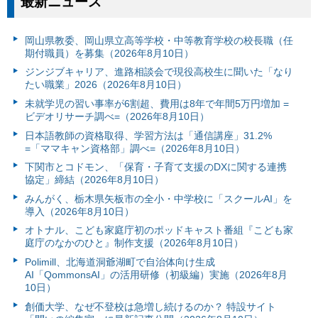
最新ニュース
岡山県教委、岡山県立高等学校・中等教育学校の校長職（任
期付職員）を募集（2026年8月10日）
ジンジブキャリア、進路相談会で現役高校生に聞いた「なり
たい職業」2026（2026年8月10日）
未就学児の習い事率が6割超、費用は8年で年間5万円増加 =
ビデオリサーチ調べ=（2026年8月10日）
日本語教師の資格取得、学習方法は「通信講座」31.2%
=「ママキャン資格部」調べ=（2026年8月10日）
下関市とコドモン、「保育・子育て支援のDXに関する連携
協定」締結（2026年8月10日）
みんがく、栃木県矢板市の全小・中学校に「スクールAI」を
導入（2026年8月10日）
オトナル、こども家庭庁初のポッドキャスト番組『こども家
庭庁のなかのひと』制作支援（2026年8月10日）
Polimill、北海道洞爺湖町で自治体向け生成
AI「QommonsAI」の活用研修（初級編）実施（2026年8月
10日）
創価大学、なぜ不登校は急増し続けるのか？ 特設サイト