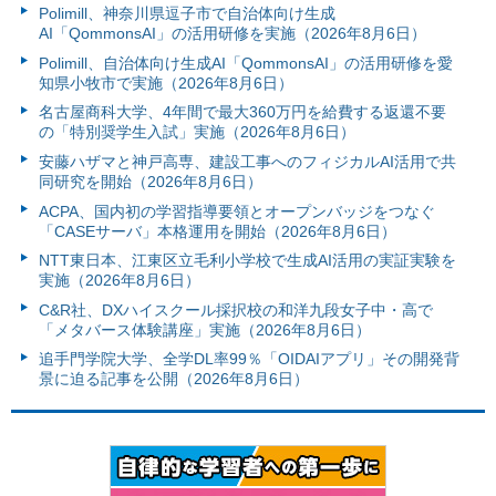
Polimill、神奈川県逗子市で自治体向け生成
AI「QommonsAI」の活用研修を実施（2026年8月6日）
Polimill、自治体向け生成AI「QommonsAI」の活用研修を愛
知県小牧市で実施（2026年8月6日）
名古屋商科大学、4年間で最大360万円を給費する返還不要
の「特別奨学生入試」実施（2026年8月6日）
安藤ハザマと神戸高専、建設工事へのフィジカルAI活用で共
同研究を開始（2026年8月6日）
ACPA、国内初の学習指導要領とオープンバッジをつなぐ
「CASEサーバ」本格運用を開始（2026年8月6日）
NTT東日本、江東区立毛利小学校で生成AI活用の実証実験を
実施（2026年8月6日）
C&R社、DXハイスクール採択校の和洋九段女子中・高で
「メタバース体験講座」実施（2026年8月6日）
追手門学院大学、全学DL率99％「OIDAIアプリ」その開発背
景に迫る記事を公開（2026年8月6日）