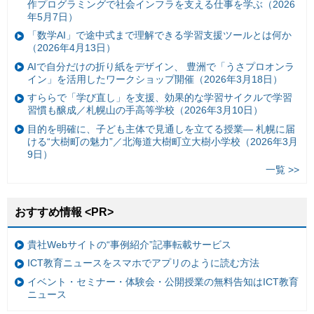
作プログラミングで社会インフラを支える仕事を学ぶ（2026
年5月7日）
「数学AI」で途中式まで理解できる学習支援ツールとは何か
（2026年4月13日）
AIで自分だけの折り紙をデザイン、 豊洲で「うさプロオンラ
イン」を活用したワークショップ開催（2026年3月18日）
すららで「学び直し」を支援、効果的な学習サイクルで学習
習慣も醸成／札幌山の手高等学校（2026年3月10日）
目的を明確に、子ども主体で見通しを立てる授業— 札幌に届
ける“大樹町の魅力”／北海道大樹町立大樹小学校（2026年3月
9日）
一覧 >>
おすすめ情報 <PR>
貴社Webサイトの“事例紹介”記事転載サービス
ICT教育ニュースをスマホでアプリのように読む方法
イベント・セミナー・体験会・公開授業の無料告知はICT教育
ニュース