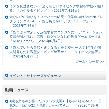
ミスを見逃さない ー 全く新しいタイピング学習を学校へ届け
る。「カケルタイピング」（2026年7月14日）
遊びの中に学びを！ユーバーの幼児・低学年向けScratchプロ
グラミングVol.4 ＜あしあとがいっぱい『ループ』＞
（2026年7月6日）
「あそぶ＋学ぶ」が反復学習のエンジンに ─ アニメーション
監督がAIと挑む、広告・ログインなしの教育ゲームポータル
「NOA Games」（2026年6月4日）
「遊んでいたら自然と速くなる」を学校へ ─ 大学1年生が個
人開発した対戦型タイピング練習サイト「タイピング無双」
（2026年5月29日）
ズームイン一覧 >>
イベント・セミナースケジュール
動画ニュース
●絵も文もAIが作ったペラペラ漫画● 【ちゃのまのAIプロト】
第0話「我が家に『理屈』がやってきた！」（2026年8月6