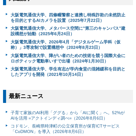
大阪電気通信大学、四條畷警察と連携し特殊詐欺の未然防止
を目的とするAIカメラを設置（2025年7月22日）
大阪電気通信大学、メタバース空間に”第三のキャンパス”建
設構想が始動（2025年6月24日）
大阪電気通信大学、2026年4月「デジタルゲーム学科（仮
称）」3専攻制で設置構想中（2024年8月23日）
大阪電気通信大学、障がい者のための技術を競う国際大会に
ロボティック電動車いすで出場（2024年1月30日）
大阪電気通信大学、学生有志が学内食堂の混雑緩和を目的と
したアプリを開発（2021年10月14日）
最新ニュース
子育て家族のAI利用「ググる」から「AIに聞く」へ。52%が
AIを活用 =アクトインディ調べ=（2026年8月6日）
コドモン、長崎県時津町の公立保育所が保育ICTサービス
「CoDMON」を導入（2026年8月6日）