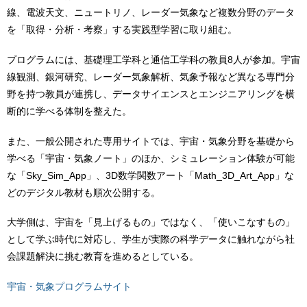
線、電波天文、ニュートリノ、レーダー気象など複数分野のデータ
を「取得・分析・考察」する実践型学習に取り組む。
プログラムには、基礎理工学科と通信工学科の教員8人が参加。宇宙
線観測、銀河研究、レーダー気象解析、気象予報など異なる専門分
野を持つ教員が連携し、データサイエンスとエンジニアリングを横
断的に学べる体制を整えた。
また、一般公開された専用サイトでは、宇宙・気象分野を基礎から
学べる「宇宙・気象ノート」のほか、シミュレーション体験が可能
な「Sky_Sim_App」、3D数学関数アート「Math_3D_Art_App」な
どのデジタル教材も順次公開する。
大学側は、宇宙を「見上げるもの」ではなく、「使いこなすもの」
として学ぶ時代に対応し、学生が実際の科学データに触れながら社
会課題解決に挑む教育を進めるとしている。
宇宙・気象プログラムサイト