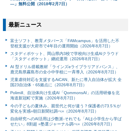
―」無料公開（2018年2月7日）
最新ニュース
富⼠ソフト、教育メタバース「FAMcampus」を活用した不
登校支援が大府市で4年目の運用開始（2026年8月7日）
スタディポケット、岡山県内3校で学校向け生成AIクラウド
「スタディポケット」継続運用（2026年8月7日）
AI 型ドリル搭載教材「ラインズeライブラリアドバンス」、
鹿児島県霧島市の全小中学校に一斉導入（2026年8月7日）
児童虐待対応を支援するAiCAN、新たに導入自治体が拡大 全
国23自治体・65拠点に（2026年8月7日）
Polimill、自治体向け生成AI「QommonsAI」の活用研修を北
海道新冠町で実施（2026年8月7日）
今の子どもの夏休み、親世代と何が違う？保護者の73.5％が
変化を実感=朝日新聞社調べ=（2026年8月7日）
自由研究へのAI活用は少数派-それでも「AIは小学生から学ば
せたい」8割超 =塾選ジャーナル調べ=（2026年8月7日）