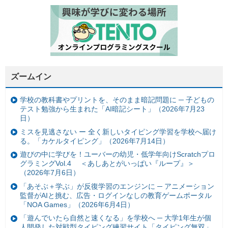
ズームイン
学校の教科書やプリントを、そのまま暗記問題に ─ 子どもの
テスト勉強から生まれた「AI暗記シート」（2026年7月23
日）
ミスを見逃さない ー 全く新しいタイピング学習を学校へ届け
る。「カケルタイピング」（2026年7月14日）
遊びの中に学びを！ユーバーの幼児・低学年向けScratchプロ
グラミングVol.4 ＜あしあとがいっぱい『ループ』＞
（2026年7月6日）
「あそぶ＋学ぶ」が反復学習のエンジンに ─ アニメーション
監督がAIと挑む、広告・ログインなしの教育ゲームポータル
「NOA Games」（2026年6月4日）
「遊んでいたら自然と速くなる」を学校へ ─ 大学1年生が個
人開発した対戦型タイピング練習サイト「タイピング無双」