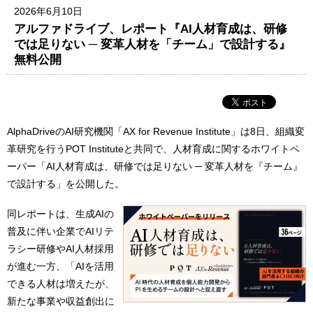
2026年6月10日
アルファドライブ、レポート『AI人材育成は、研修
では足りない ─ 変革人材を「チーム」で設計する』
無料公開
AlphaDriveのAI研究機関「AX for Revenue Institute」は8日、組織変
革研究を行うPOT Instituteと共同で、人材育成に関するホワイトペ
ーパー「AI人材育成は、研修では足りない ─ 変革人材を『チーム』
で設計する」を公開した。
同レポートは、生成AIの
普及に伴い企業でAIリテ
ラシー研修やAI人材採用
が進む一方、「AIを活用
できる人材は増えたが、
新たな事業や収益創出に