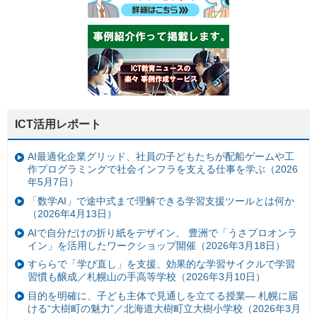
ICT活用レポート
AI最適化企業グリッド、社員の子どもたちが配船ゲームや工
作プログラミングで社会インフラを支える仕事を学ぶ（2026
年5月7日）
「数学AI」で途中式まで理解できる学習支援ツールとは何か
（2026年4月13日）
AIで自分だけの折り紙をデザイン、 豊洲で「うさプロオンラ
イン」を活用したワークショップ開催（2026年3月18日）
すららで「学び直し」を支援、効果的な学習サイクルで学習
習慣も醸成／札幌山の手高等学校（2026年3月10日）
目的を明確に、子ども主体で見通しを立てる授業— 札幌に届
ける“大樹町の魅力”／北海道大樹町立大樹小学校（2026年3月