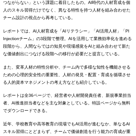
つながらない」という課題に着目したもの。AI時代の人材育成を個
人のスキル習得だけでなく、異なる特性を持つ人材を組み合わせた
チーム設計の視点から再考している。
レポートでは、AI人材育成を「AIリテラシー」「AI活用人材」「PI
Injectionチーム」の3段階で整理。AIを活用して業務効率化を進める
段階から、人間ならではの知見や現場感覚をAIと組み合わせて新た
な価値創出につなげる段階への移行が必要だと提言している。
また、変革人材の特性分析や、チーム内で多様な知性を機能させる
ための心理的安全性の重要性、人材の発見・配置・育成を循環させ
る人的資本マネジメントの考え方なども紹介している。
レポートは全36ページで、経営者や人材開発責任者、新規事業担当
者、AI推進担当者などを主な対象としている。特設ページから無料
でダウンロードできる。
近年、学校教育や高等教育の現場でもAI活用が進むなか、単なるAI
スキル習得にとどまらず、チームで価値創造を行う能力の育成が重