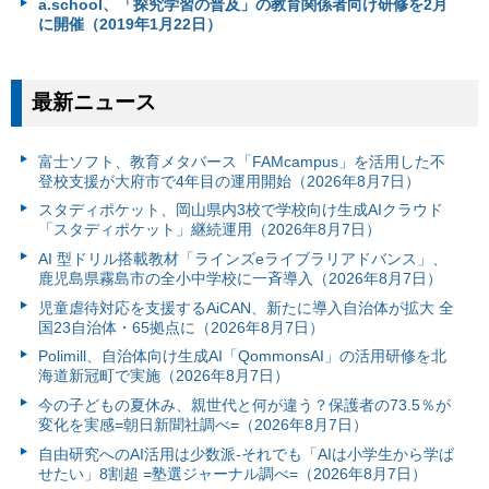
a.school、「探究学習の普及」の教育関係者向け研修を2月
に開催（2019年1月22日）
最新ニュース
富⼠ソフト、教育メタバース「FAMcampus」を活用した不
登校支援が大府市で4年目の運用開始（2026年8月7日）
スタディポケット、岡山県内3校で学校向け生成AIクラウド
「スタディポケット」継続運用（2026年8月7日）
AI 型ドリル搭載教材「ラインズeライブラリアドバンス」、
鹿児島県霧島市の全小中学校に一斉導入（2026年8月7日）
児童虐待対応を支援するAiCAN、新たに導入自治体が拡大 全
国23自治体・65拠点に（2026年8月7日）
Polimill、自治体向け生成AI「QommonsAI」の活用研修を北
海道新冠町で実施（2026年8月7日）
今の子どもの夏休み、親世代と何が違う？保護者の73.5％が
変化を実感=朝日新聞社調べ=（2026年8月7日）
自由研究へのAI活用は少数派-それでも「AIは小学生から学ば
せたい」8割超 =塾選ジャーナル調べ=（2026年8月7日）