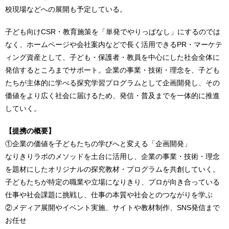
校現場などへの展開も予定している。
子ども向けCSR・教育施策を「単発でやりっぱなし」にするのでは
なく、ホームページや会社案内などで長く活用できるPR・マーケテ
ィング資産として、子ども・保護者・教員を中心にした社会全体に
発信するところまでサポート。企業の事業・技術・理念を、子ども
たちが主体的に学べる探究学習プログラムとして企画開発し、その
価値をより広く社会に届けるため、発信・普及までを一体的に推進
していく。
【提携の概要】
①企業の価値を子どもたちの学びへと変える「企画開発」
なりきりラボのメソッドを土台に活用し、企業の事業・技術・理念
を題材にしたオリジナルの探究教材・プログラムを共創していく。
子どもたちが特定の職業や立場になりきり、プロが向き合っている
仕事や社会課題に挑戦し、仕事の本質や社会とのつながりを学ぶ
②メディア展開やイベント実施、サイトや教材制作、SNS発信まで
お任せ