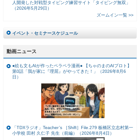
人開発した対戦型タイピング練習サイト「タイピング無双」
（2026年5月29日）
ズームイン一覧 >>
イベント・セミナースケジュール
動画ニュース
●絵も文もAIが作ったペラペラ漫画● 【ちゃのまのAIプロト】
第0話「我が家に『理屈』がやってきた！」（2026年8月6
日）
「TDXラジオ」Teacher’s ［Shift］File.279 板橋区立志村第一
小学校 田村 久仁子 先生（前編）（2026年8月4日）