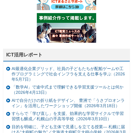
ICT活用レポート
AI最適化企業グリッド、社員の子どもたちが配船ゲームや工
作プログラミングで社会インフラを支える仕事を学ぶ（2026
年5月7日）
「数学AI」で途中式まで理解できる学習支援ツールとは何か
（2026年4月13日）
AIで自分だけの折り紙をデザイン、 豊洲で「うさプロオンラ
イン」を活用したワークショップ開催（2026年3月18日）
すららで「学び直し」を支援、効果的な学習サイクルで学習
習慣も醸成／札幌山の手高等学校（2026年3月10日）
目的を明確に、子ども主体で見通しを立てる授業— 札幌に届
ける“大樹町の魅力”／北海道大樹町立大樹小学校（2026年3月