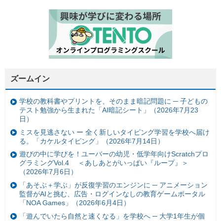
ズームイン
学校の教科書やプリントを、そのまま暗記問題に ─ 子どもの
テスト勉強から生まれた「AI暗記シート」（2026年7月23
日）
ミスを見逃さない ー 全く新しいタイピング学習を学校へ届け
る。「カケルタイピング」（2026年7月14日）
遊びの中に学びを！ユーバーの幼児・低学年向けScratchプロ
グラミングVol.4 ＜あしあとがいっぱい『ループ』＞
（2026年7月6日）
「あそぶ＋学ぶ」が反復学習のエンジンに ─ アニメーション
監督がAIと挑む、広告・ログインなしの教育ゲームポータル
「NOA Games」（2026年6月4日）
「遊んでいたら自然と速くなる」を学校へ ─ 大学1年生が個