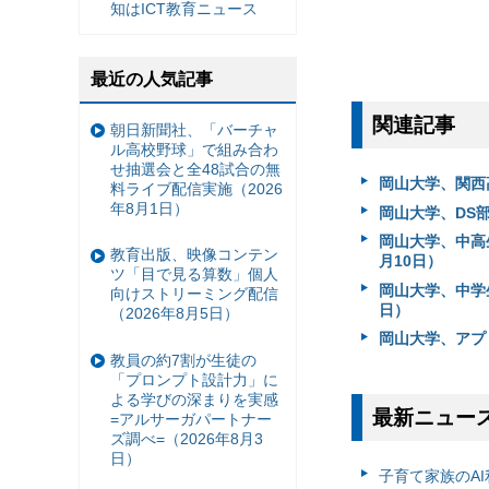
知はICT教育ニュース
最近の人気記事
関連記事
朝日新聞社、「バーチャ
ル高校野球」で組み合わ
せ抽選会と全48試合の無
岡山大学、関西
料ライブ配信実施（2026
年8月1日）
岡山大学、DS部
岡山大学、中高生
教育出版、映像コンテン
月10日）
ツ「目で見る算数」個人
岡山大学、中学
向けストリーミング配信
日）
（2026年8月5日）
岡山大学、アプリ
教員の約7割が生徒の
「プロンプト設計力」に
よる学びの深まりを実感
最新ニュー
=アルサーガパートナー
ズ調べ=（2026年8月3
日）
子育て家族のAI