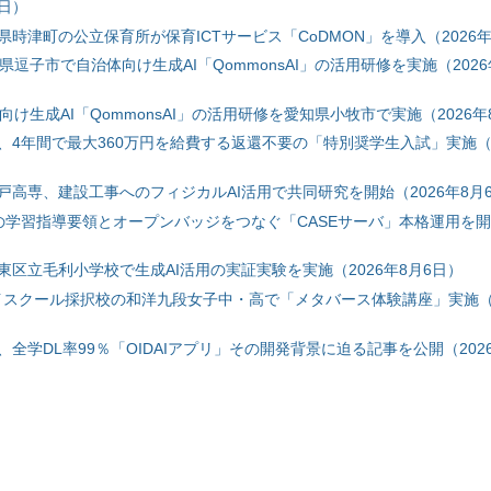
6日）
時津町の公立保育所が保育ICTサービス「CoDMON」を導入（2026年
神奈川県逗子市で自治体向け生成AI「QommonsAI」の活用研修を実施（2026
自治体向け生成AI「QommonsAI」の活用研修を愛知県小牧市で実施（2026年
、4年間で最大360万円を給費する返還不要の「特別奨学生入試」実施（2
戸高専、建設工事へのフィジカルAI活用で共同研究を開始（2026年8月
初の学習指導要領とオープンバッジをつなぐ「CASEサーバ」本格運用を開始
東区立毛利小学校で生成AI活用の実証実験を実施（2026年8月6日）
ハイスクール採択校の和洋九段女子中・高で「メタバース体験講座」実施（2
全学DL率99％「OIDAIアプリ」その開発背景に迫る記事を公開（2026