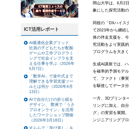
岡山大学は、6月2
象にした探究活動の
同校の「DXハイス
ICT活用レポート
て2023年から継
体の伴走支援を、今
AI最適化企業グリッド、
究活動をより実践的
社員の子どもたちが配船
プログラムを大きく
ゲームや工作プログラミ
ングで社会インフラを支
える仕事を学ぶ（2026年
生成AI講座では、
5月7日）
を確率的予測モデル
「数学AI」で途中式まで
て、ファクト（事実
理解できる学習支援ツー
を駆使してデータ分
ルとは何か（2026年4月
13日）
一方、3Dプリンター
AIで自分だけの折り紙を
デザイン、 豊洲で「うさ
リングに加え、自分
プロオンライン」を活用
グ」の実習を展開。
したワークショップ開催
ンジニアリングプロ
（2026年3月18日）
すららで「学び直し」を