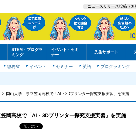
ニュースリリース投稿（無
STEM・プログラ
イベント・セミ
先生サポート
ミング
ナー
総務省
イベント
セミナー
英語
プログラミング
岡山大学、県立笠岡高校で「AI・3Dプリンター探究支援実習」を実施
笠岡高校で「AI・3Dプリンター探究支援実習」を実施