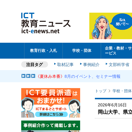
企業・教材・サ
教育行政・入札
学校・団体
ービス
注目タグ
取材記事
事例紹介
文部科学省
《夏休み本番》
8月のイベント、セミナー情報
トップ
学校・団体
2026年6月16日
岡山大学、県立