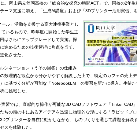
日に、岡山県立笠岡高校の「総合的な探究の時間ACT」で、同校の2年生約
テーマ支援に加え、「生成AI講座」および「3Dプリンター活用実習」
クール」活動を支援する高大連携事業とし
続しているもので、昨年度に開始した学生主
回はさらにアップグレードして実施。探
に進めるための技術習得に焦点を当て、
進化させた。
ハルシネーション（うその回答）の仕組み
の数理的な観点から分かりやすく解説した上で、特定のカフェの売上デ
）に基づく分析が可能な「NotebookLM」の実習を新たに導入。生徒
析に挑戦した。
実習では、直感的な操作が可能な3D CADソフトウェア「Tinker CA
たちの頭の中にあるアイデアを迅速に物理的な形にする「ラピッドプロ
3Dプリンターを自在に動かしながら、ものづくりを通じて課題を解決
セスを体験した。