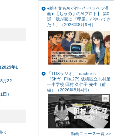
●絵も文もAIが作ったペラペラ漫
画● 【ちゃのまのAIプロト】 第0
話「我が家に『理屈』がやってき
た！」（2026年8月6日）
025年1
「TDXラジオ」Teacher’s
［Shift］File.279 板橋区立志村第
月22
一小学校 田村 久仁子 先生（前
編）（2026年8月4日）
1日）
調べ
動画ニュース一覧 >>