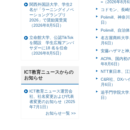
=（2026年8月
関西外国語大学、学生2
コドモン、長崎県
名が「ラーニングイノベ
ーショングランプリ
Polimill、
2026」で奨励賞受賞
日）
（2026年8月5日）
Polimill、
立命館大学、公認TikTok
名古屋商科大学
を開設 学生広報アンバ
月6日）
サダーに18 名を任命
安藤ハザマと神
（2026年8月5日）
ACPA、国内
年8月6日）
NTT東日本、江
ICT教育ニュースからの
お知らせ
C&R社、DX
月6日）
ICT教育ニュース運営会
追手門学院大学、
社、社名変更および代表
日）
者変更のお知らせ（2025
年7月1日）
お知らせ一覧 >>