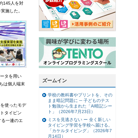
145人を対
を実施した。
ータを用い
ズームイン
たちは個人端末
学校の教科書やプリントを、その
まま暗記問題に ─ 子どものテス
D」を使ったモデ
ト勉強から生まれた「AI暗記シー
ト」（2026年7月23日）
トタイピン
ミスを見逃さない ー 全く新しい
する一連のエ
タイピング学習を学校へ届ける。
「カケルタイピング」（2026年7
月14日）