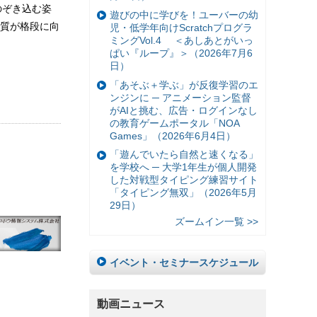
のぞき込む姿
遊びの中に学びを！ユーバーの幼
質が格段に向
児・低学年向けScratchプログラ
ミングVol.4 ＜あしあとがいっ
ぱい『ループ』＞（2026年7月6
日）
「あそぶ＋学ぶ」が反復学習のエ
ンジンに ─ アニメーション監督
がAIと挑む、広告・ログインなし
の教育ゲームポータル「NOA
Games」（2026年6月4日）
「遊んでいたら自然と速くなる」
を学校へ ─ 大学1年生が個人開発
した対戦型タイピング練習サイト
「タイピング無双」（2026年5月
29日）
ズームイン一覧 >>
イベント・セミナースケジュール
動画ニュース