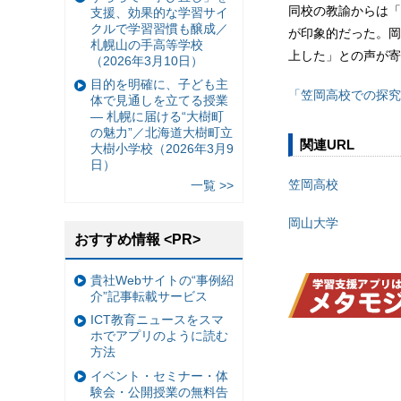
同校の教諭からは「
支援、効果的な学習サイ
クルで学習習慣も醸成／
が印象的だった。岡
札幌山の手高等学校
上した」との声が寄
（2026年3月10日）
目的を明確に、子ども主
「笠岡高校での探究
体で見通しを立てる授業
— 札幌に届ける“大樹町
の魅力”／北海道大樹町立
関連URL
大樹小学校（2026年3月9
日）
笠岡高校
一覧 >>
岡山大学
おすすめ情報 <PR>
貴社Webサイトの“事例紹
介”記事転載サービス
ICT教育ニュースをスマ
ホでアプリのように読む
方法
イベント・セミナー・体
験会・公開授業の無料告