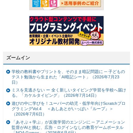
ズームイン
学校の教科書やプリントを、そのまま暗記問題に ─ 子どもの
テスト勉強から生まれた「AI暗記シート」（2026年7月23
日）
ミスを見逃さない ー 全く新しいタイピング学習を学校へ届け
る。「カケルタイピング」（2026年7月14日）
遊びの中に学びを！ユーバーの幼児・低学年向けScratchプロ
グラミングVol.4 ＜あしあとがいっぱい『ループ』＞
（2026年7月6日）
「あそぶ＋学ぶ」が反復学習のエンジンに ─ アニメーション
監督がAIと挑む、広告・ログインなしの教育ゲームポータル
「NOA Games」（2026年6月4日）