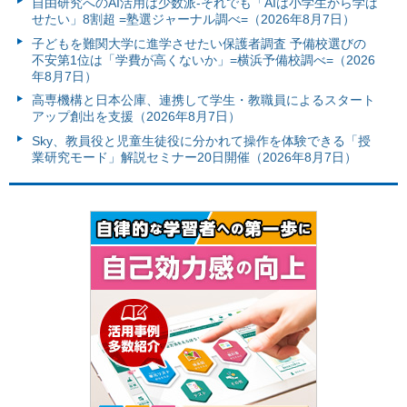
自由研究へのAI活用は少数派-それでも「AIは小学生から学ば
せたい」8割超 =塾選ジャーナル調べ=（2026年8月7日）
子どもを難関大学に進学させたい保護者調査 予備校選びの
不安第1位は「学費が高くないか」=横浜予備校調べ=（2026
年8月7日）
高専機構と日本公庫、連携して学生・教職員によるスタート
アップ創出を支援（2026年8月7日）
Sky、教員役と児童生徒役に分かれて操作を体験できる「授
業研究モード」解説セミナー20日開催（2026年8月7日）