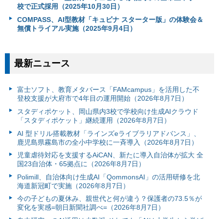
校で正式採用（2025年10月30日）
COMPASS、AI型教材「キュビナ スターター版」の体験会＆
無償トライアル実施（2025年9月4日）
最新ニュース
富⼠ソフト、教育メタバース「FAMcampus」を活用した不
登校支援が大府市で4年目の運用開始（2026年8月7日）
スタディポケット、岡山県内3校で学校向け生成AIクラウド
「スタディポケット」継続運用（2026年8月7日）
AI 型ドリル搭載教材「ラインズeライブラリアドバンス」、
鹿児島県霧島市の全小中学校に一斉導入（2026年8月7日）
児童虐待対応を支援するAiCAN、新たに導入自治体が拡大 全
国23自治体・65拠点に（2026年8月7日）
Polimill、自治体向け生成AI「QommonsAI」の活用研修を北
海道新冠町で実施（2026年8月7日）
今の子どもの夏休み、親世代と何が違う？保護者の73.5％が
変化を実感=朝日新聞社調べ=（2026年8月7日）