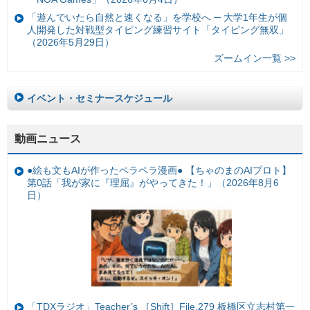
「遊んでいたら自然と速くなる」を学校へ ─ 大学1年生が個
人開発した対戦型タイピング練習サイト「タイピング無双」
（2026年5月29日）
ズームイン一覧 >>
イベント・セミナースケジュール
動画ニュース
●絵も文もAIが作ったペラペラ漫画● 【ちゃのまのAIプロト】
第0話「我が家に『理屈』がやってきた！」（2026年8月6
日）
「TDXラジオ」Teacher’s ［Shift］File.279 板橋区立志村第一