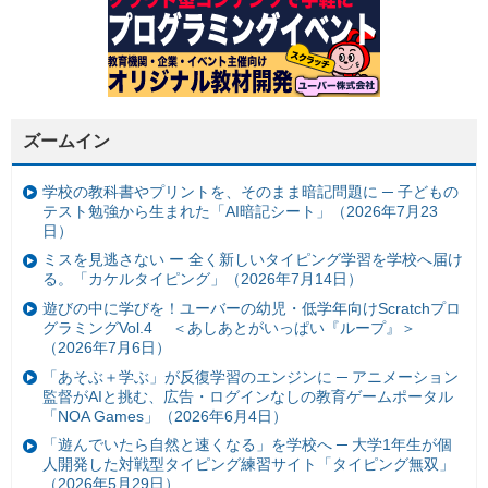
ズームイン
学校の教科書やプリントを、そのまま暗記問題に ─ 子どもの
テスト勉強から生まれた「AI暗記シート」（2026年7月23
日）
ミスを見逃さない ー 全く新しいタイピング学習を学校へ届け
る。「カケルタイピング」（2026年7月14日）
遊びの中に学びを！ユーバーの幼児・低学年向けScratchプロ
グラミングVol.4 ＜あしあとがいっぱい『ループ』＞
（2026年7月6日）
「あそぶ＋学ぶ」が反復学習のエンジンに ─ アニメーション
監督がAIと挑む、広告・ログインなしの教育ゲームポータル
「NOA Games」（2026年6月4日）
「遊んでいたら自然と速くなる」を学校へ ─ 大学1年生が個
人開発した対戦型タイピング練習サイト「タイピング無双」
（2026年5月29日）