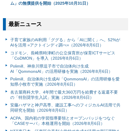
ム」の無償提供を開始（2025年10月31日）
最新ニュース
子育て家族のAI利用「ググる」から「AIに聞く」へ。52%が
AIを活用 =アクトインディ調べ=（2026年8月6日）
コドモン、長崎県時津町の公立保育所が保育ICTサービス
「CoDMON」を導入（2026年8月6日）
Polimill、神奈川県逗子市で自治体向け生成
AI「QommonsAI」の活用研修を実施（2026年8月6日）
Polimill、自治体向け生成AI「QommonsAI」の活用研修を愛
知県小牧市で実施（2026年8月6日）
名古屋商科大学、4年間で最大360万円を給費する返還不要
の「特別奨学生入試」実施（2026年8月6日）
安藤ハザマと神戸高専、建設工事へのフィジカルAI活用で共
同研究を開始（2026年8月6日）
ACPA、国内初の学習指導要領とオープンバッジをつなぐ
「CASEサーバ」本格運用を開始（2026年8月6日）