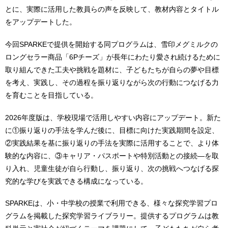
とに、実際に活用した教員らの声を反映して、教材内容とタイトル
をアップデートした。
今回SPARKEで提供を開始する同プログラムは、雪印メグミルクの
ロングセラー商品「6Pチーズ」が長年にわたり愛され続けるために
取り組んできた工夫や挑戦を題材に、子どもたちが自らの夢や目標
を考え、実践し、その過程を振り返りながら次の行動につなげる力
を育むことを目指している。
2026年度版は、学校現場で活用しやすい内容にアップデート。新た
に①振り返りの手法を学んだ後に、目標に向けた実践期間を設定、
②実践結果を基に振り返りの手法を実際に活用することで、より体
験的な内容に、③キャリア・パスポートや特別活動との接続―を取
り入れ、児童生徒が自ら行動し、振り返り、次の挑戦へつなげる探
究的な学びを実践できる構成になっている。
SPARKEは、小・中学校の授業で利用できる、様々な探究学習プロ
グラムを掲載した探究学習ライブラリー。提供するプログラムは教