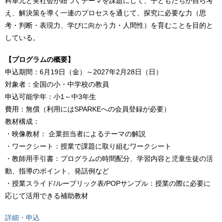
科単元と実社会が紐づくテーマを課題にして、子どもたちが自ら考
え、解決策を導く一連のプロセスを通じて、探究に必要な力（思
考・判断・表現力、学びに向かう力・人間性）を育むことを目的と
している。
【プログラムの概要】
申込期間：6月19日（金）～2027年2月28日（日）
対象者：全国の小・中学校の教員
申込可能学年：小1～中3年生
費用：無償（利用にはSPARKEへの会員登録が必要）
教材構成：
・映像教材： 企業担当者によるテーマの解説
・ワークシート：授業で課題に取り組むワークシート
・教師用手引書：プログラムの時間配分、学習内容と児童生徒の活
動、指導のポイント、発話例など
・授業スライド/ルーブリック表/POPサンプル：授業の際に必要に
応じて活用できる補助教材
詳細・申込