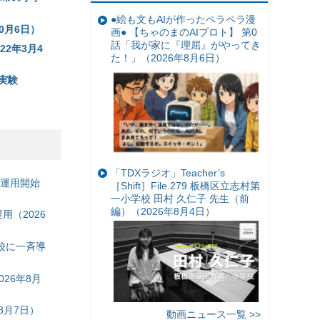
●絵も文もAIが作ったペラペラ漫
0月6日）
画● 【ちゃのまのAIプロト】 第0
話「我が家に『理屈』がやってき
2年3月4
た！」（2026年8月6日）
実験
「TDXラジオ」Teacher’s
の運用開始
［Shift］File.279 板橋区立志村第
一小学校 田村 久仁子 先生（前
編）（2026年8月4日）
（2026
校に一斉導
26年8月
8月7日）
動画ニュース一覧 >>