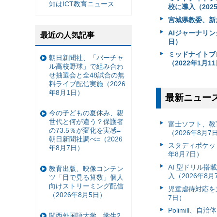
知はICT教育ニュース
校に導入（202
宮城県教委、新た
AIジャーナリン
最近の人気記事
日）
ミッドナイトブ
朝日新聞社、「バーチャ
（2022年1月1
ル高校野球」で組み合わ
せ抽選会と全48試合の無
料ライブ配信実施（2026
年8月1日）
最新ニュー
今の子どもの夏休み、親
世代と何が違う？保護者
富⼠ソフト、教
の73.5％が変化を実感=
（2026年8月7
朝日新聞社調べ=（2026
スタディポケッ
年8月7日）
年8月7日）
AI 型ドリル
教育出版、映像コンテン
入（2026年8月
ツ「目で見る算数」個人
向けストリーミング配信
児童虐待対応を支
（2026年8月5日）
7日）
Polimill、
関西外国語大学、学生2