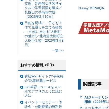
支援、効果的な学習サイ
クルで学習習慣も醸成／
Nissay MIRAIQA
札幌山の手高等学校
（2026年3月10日）
目的を明確に、子ども主
体で見通しを立てる授業
— 札幌に届ける“大樹町
の魅力”／北海道大樹町立
大樹小学校（2026年3月9
日）
一覧 >>
おすすめ情報 <PR>
貴社Webサイトの“事例紹
介”記事転載サービス
関連記事
ICT教育ニュースをスマ
ホでアプリのように読む
方法
AIジャーナリン
開催（2026年1
イベント・セミナー・体
験会・公開授業の無料告
ミッドナイトブレ