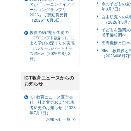
今の子どもの夏休
名が「ラーニングイノベ
年8月7日）
ーショングランプリ
2026」で奨励賞受賞
自由研究へのA
（2026年8月5日）
=（2026年8月
子どもを難関大
教員の約7割が生徒の
浜予備校調べ=（
「プロンプト設計力」に
高専機構と日本
よる学びの深まりを実感
=アルサーガパートナー
Sky、教員役
ズ調べ=（2026年8月3
（2026年8月7
日）
ICT教育ニュースからの
お知らせ
ICT教育ニュース運営会
社、社名変更および代表
者変更のお知らせ（2025
年7月1日）
お知らせ一覧 >>