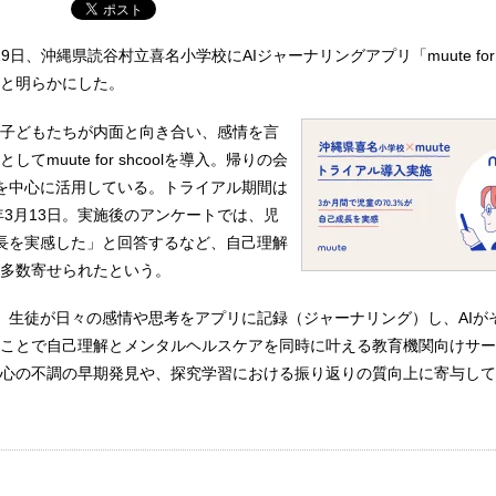
QAは19日、沖縄県読谷村立喜名小学校にAIジャーナリングアプリ「muute for 
と明らかにした。
子どもたちが内面と向き合い、感情を言
てmuute for shcoolを導入。帰りの会
を中心に活用している。トライアル期間は
年3月13日。実施後のアンケートでは、児
長を実感した」と回答するなど、自己理解
多数寄せられたという。
shcoolは、生徒が日々の感情や思考をアプリに記録（ジャーナリング）し、AI
ことで自己理解とメンタルヘルスケアを同時に叶える教育機関向けサー
心の不調の早期発見や、探究学習における振り返りの質向上に寄与して
l」