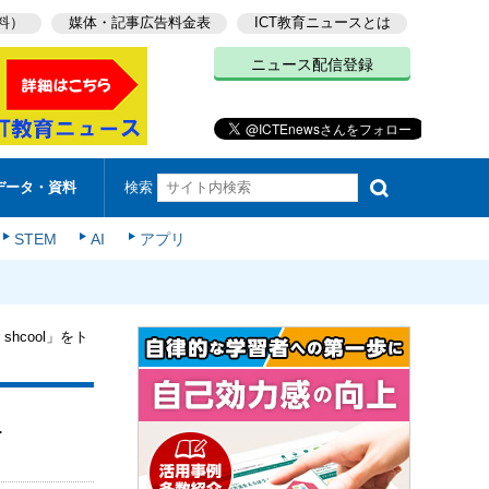
料）
媒体・記事広告料金表
ICT教育ニュースとは
ニュース配信登録
検索
データ・資料
STEM
AI
アプリ
shcool」をト
r