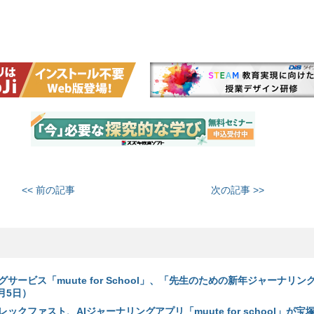
<< 前の記事
次の記事 >>
グサービス「muute for School」、「先生のための新年ジャーナリン
月5日）
ックファスト、AIジャーナリングアプリ「muute for school」が宝