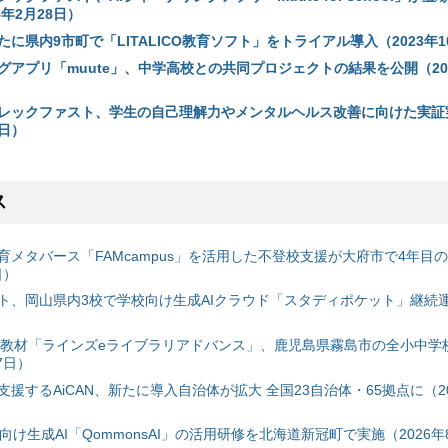
5年2月28日）
に県内9市町で「LITALICO教育ソフト」をトライアル導入（2023年1
グアプリ「muute」、中学高校との共同プロジェクトの結果を公開（202
レックファスト、学生の自己理解力やメンタルヘルス改善に向けた実証
1日）
ス
育メタバース「FAMcampus」を活用した不登校支援が大府市で4年目
日）
ト、岡山県内3校で学校向け生成AIクラウド「スタディポケット」継続運用
搭載教材「ラインズeライブラリアドバンス」、鹿児島県霧島市の全小中学
7日）
援するAiCAN、新たに導入自治体が拡大 全国23自治体・65拠点に（20
自治体向け生成AI「QommonsAI」の活用研修を北海道新冠町で実施（2026年