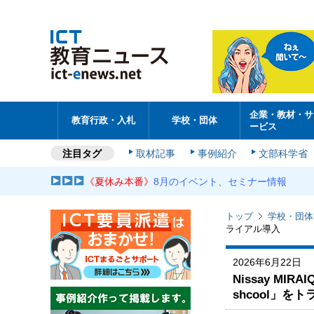
企業・教材・サ
教育行政・入札
学校・団体
ービス
注目タグ
取材記事
事例紹介
文部科学省
《夏休み本番》
8月のイベント、セミナー情報
トップ
学校・団体
ライアル導入
2026年6月22日
Nissay MI
shcool」を