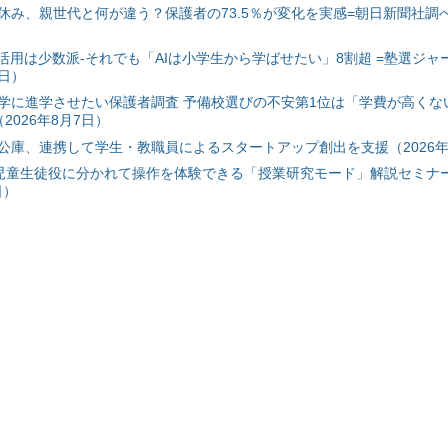
み、親世代と何が違う？保護者の73.5％が変化を実感=朝日新聞社調べ=
I活用は少数派-それでも「AIは小学生から学ばせたい」8割超 =塾選ジャ
7日）
学に進学させたい保護者調査 予備校選びの不安第1位は「学費が高くな
2026年8月7日）
公庫、連携して学生・教職員によるスタートアップ創出を支援（2026年
と児童生徒役に分かれて操作を体験できる「授業研究モード」解説セミナー
日）