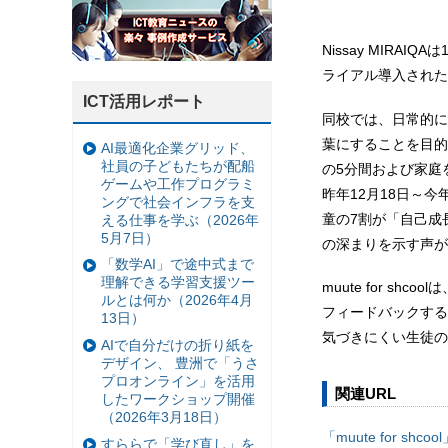
Nissay MIRAI
ライアル導入された
ICT活用レポート
同校では、日常的に
葉にすることを目的とし
AI最適化企業グリッド、
社員の子どもたちが配船
の5分間および家庭
ゲームや工作プログラミ
昨年12月18日～今
ングで社会インフラを支
童の7割が「自己成
える仕事を学ぶ（2026年
5月7日）
の深まりを示す声が
「数学AI」で途中式まで
理解できる学習支援ツー
muute for 
ルとは何か（2026年4月
フィードバックする
13日）
気づきにくい生徒の
AIで自分だけの折り紙を
デザイン、 豊洲で「うさ
プロオンライン」を活用
関連URL
したワークショップ開催
（2026年3月18日）
「muute for shcoo
すららで「学び直し」を