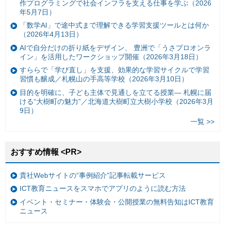
作プログラミングで社会インフラを支える仕事を学ぶ（2026
年5月7日）
「数学AI」で途中式まで理解できる学習支援ツールとは何か
（2026年4月13日）
AIで自分だけの折り紙をデザイン、 豊洲で「うさプロオンラ
イン」を活用したワークショップ開催（2026年3月18日）
すららで「学び直し」を支援、効果的な学習サイクルで学習
習慣も醸成／札幌山の手高等学校（2026年3月10日）
目的を明確に、子ども主体で見通しを立てる授業— 札幌に届
ける“大樹町の魅力”／北海道大樹町立大樹小学校（2026年3月
9日）
一覧 >>
おすすめ情報 <PR>
貴社Webサイトの“事例紹介”記事転載サービス
ICT教育ニュースをスマホでアプリのように読む方法
イベント・セミナー・体験会・公開授業の無料告知はICT教育
ニュース