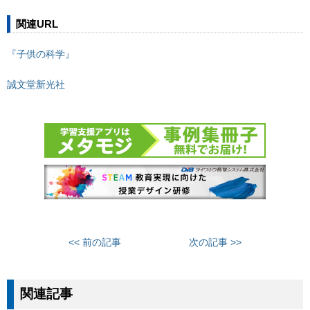
関連URL
『子供の科学』
誠文堂新光社
<< 前の記事
次の記事 >>
関連記事