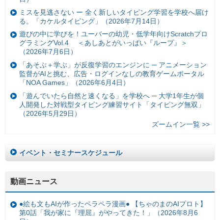
ミスを見逃さない ー 全く新しいタイピング学習を学校へ届け
る。「カケルタイピング」（2026年7月14日）
遊びの中に学びを！ユーバーの幼児・低学年向けScratchプロ
グラミングVol.4 ＜あしあとがいっぱい『ループ』＞
（2026年7月6日）
「あそぶ＋学ぶ」が反復学習のエンジンに ─ アニメーション
監督がAIと挑む、広告・ログインなしの教育ゲームポータル
「NOA Games」（2026年6月4日）
「遊んでいたら自然と速くなる」を学校へ ─ 大学1年生が個
人開発した対戦型タイピング練習サイト「タイピング無双」
（2026年5月29日）
ズームイン一覧 >>
イベント・セミナースケジュール
動画ニュース
●絵も文もAIが作ったペラペラ漫画● 【ちゃのまのAIプロト】
第0話「我が家に『理屈』がやってきた！」（2026年8月6