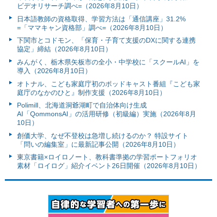
ビデオリサーチ調べ=（2026年8月10日）
日本語教師の資格取得、学習方法は「通信講座」31.2%
=「ママキャン資格部」調べ=（2026年8月10日）
下関市とコドモン、「保育・子育て支援のDXに関する連携
協定」締結（2026年8月10日）
みんがく、栃木県矢板市の全小・中学校に「スクールAI」を
導入（2026年8月10日）
オトナル、こども家庭庁初のポッドキャスト番組『こども家
庭庁のなかのひと』制作支援（2026年8月10日）
Polimill、北海道洞爺湖町で自治体向け生成
AI「QommonsAI」の活用研修（初級編）実施（2026年8月
10日）
創価大学、なぜ不登校は急増し続けるのか？ 特設サイト
「問いの編集室」に最新記事公開（2026年8月10日）
東京書籍×ロイロノート、教科書準拠の学習ポートフォリオ
素材「ロイログ」紹介イベント26日開催（2026年8月10日）