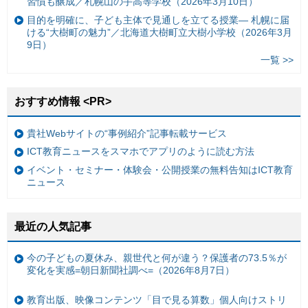
習慣も醸成／札幌山の手高等学校（2026年3月10日）
目的を明確に、子ども主体で見通しを立てる授業— 札幌に届
ける“大樹町の魅力”／北海道大樹町立大樹小学校（2026年3月
9日）
一覧 >>
おすすめ情報 <PR>
貴社Webサイトの“事例紹介”記事転載サービス
ICT教育ニュースをスマホでアプリのように読む方法
イベント・セミナー・体験会・公開授業の無料告知はICT教育
ニュース
最近の人気記事
今の子どもの夏休み、親世代と何が違う？保護者の73.5％が
変化を実感=朝日新聞社調べ=（2026年8月7日）
教育出版、映像コンテンツ「目で見る算数」個人向けストリ