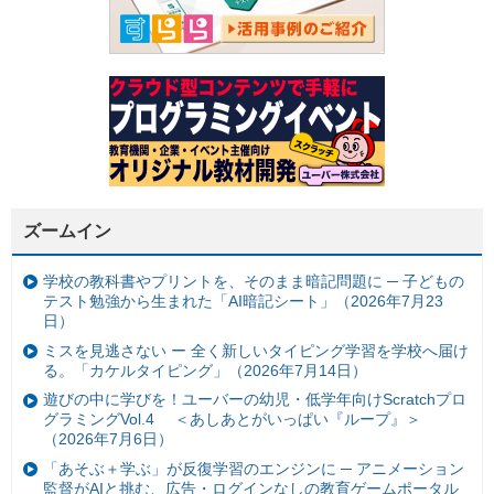
ズームイン
学校の教科書やプリントを、そのまま暗記問題に ─ 子どもの
テスト勉強から生まれた「AI暗記シート」（2026年7月23
日）
ミスを見逃さない ー 全く新しいタイピング学習を学校へ届け
る。「カケルタイピング」（2026年7月14日）
遊びの中に学びを！ユーバーの幼児・低学年向けScratchプロ
グラミングVol.4 ＜あしあとがいっぱい『ループ』＞
（2026年7月6日）
「あそぶ＋学ぶ」が反復学習のエンジンに ─ アニメーション
監督がAIと挑む、広告・ログインなしの教育ゲームポータル