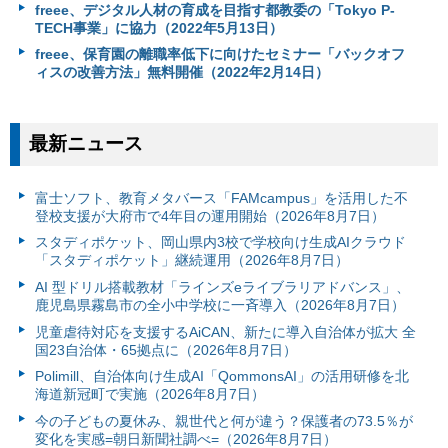
freee、デジタル人材の育成を目指す都教委の「Tokyo P-
TECH事業」に協力（2022年5月13日）
freee、保育園の離職率低下に向けたセミナー「バックオフ
ィスの改善方法」無料開催（2022年2月14日）
最新ニュース
富⼠ソフト、教育メタバース「FAMcampus」を活用した不
登校支援が大府市で4年目の運用開始（2026年8月7日）
スタディポケット、岡山県内3校で学校向け生成AIクラウド
「スタディポケット」継続運用（2026年8月7日）
AI 型ドリル搭載教材「ラインズeライブラリアドバンス」、
鹿児島県霧島市の全小中学校に一斉導入（2026年8月7日）
児童虐待対応を支援するAiCAN、新たに導入自治体が拡大 全
国23自治体・65拠点に（2026年8月7日）
Polimill、自治体向け生成AI「QommonsAI」の活用研修を北
海道新冠町で実施（2026年8月7日）
今の子どもの夏休み、親世代と何が違う？保護者の73.5％が
変化を実感=朝日新聞社調べ=（2026年8月7日）